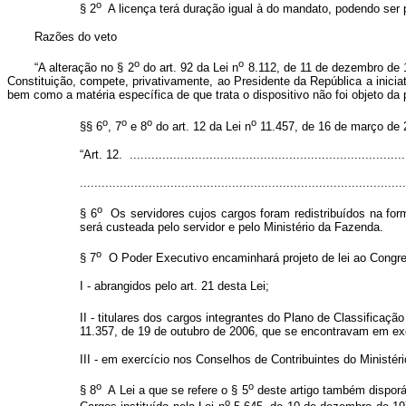
o
§ 2
A licença terá duração igual à do mandato, podendo ser 
Razões do veto
o
o
“A alteração no § 2
do art. 92 da Lei n
8.112, de 11 de dezembro de 19
Constituição, compete, privativamente, ao Presidente da República a iniciat
bem como a matéria específica de que trata o dispositivo não foi objeto da
o
o
o
o
§§ 6
, 7
e 8
do art. 12 da Lei n
11.457, de 16 de março de 20
“Art. 12. ............................................................................
..........................................................................................
o
§ 6
Os servidores cujos cargos foram redistribuídos na for
será custeada pelo servidor e pelo Ministério da Fazenda.
o
§ 7
O Poder Executivo encaminhará projeto de lei ao Congre
I - abrangidos pelo art. 21 desta Lei;
II - titulares dos cargos integrantes do Plano de Classificação
11.357, de 19 de outubro de 2006, que se encontravam em exe
III - em exercício nos Conselhos de Contribuintes do Ministér
o
o
§ 8
A Lei a que se refere o § 5
deste artigo também disporá 
o