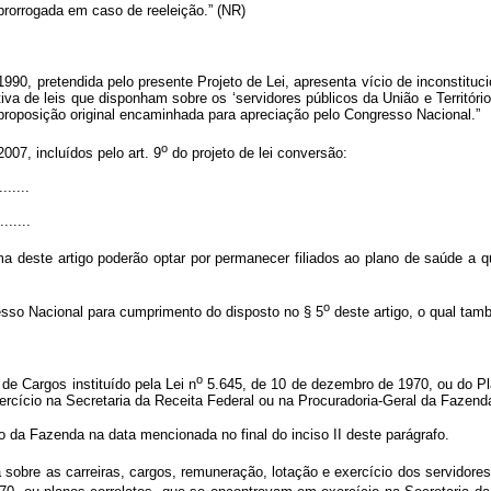
prorrogada em caso de reeleição.” (NR)
90, pretendida pelo presente Projeto de Lei, apresenta vício de inconstituci
iva de leis que disponham sobre os ‘servidores públicos da União e Território
 proposição original encaminhada para apreciação pelo Congresso Nacional.”
o
07, incluídos pelo art. 9
do projeto de lei conversão:
.......
.......
ma deste artigo poderão optar por permanecer filiados ao plano de saúde a 
o
sso Nacional para cumprimento do disposto no § 5
deste artigo, o qual tam
o
 de Cargos instituído pela Lei n
5.645, de 10 de dezembro de 1970, ou do Pla
rcício na Secretaria da Receita Federal ou na Procuradoria-Geral da Fazen
io da Fazenda na data mencionada no final do inciso II deste parágrafo.
sobre as carreiras, cargos, remuneração, lotação e exercício dos servidores 