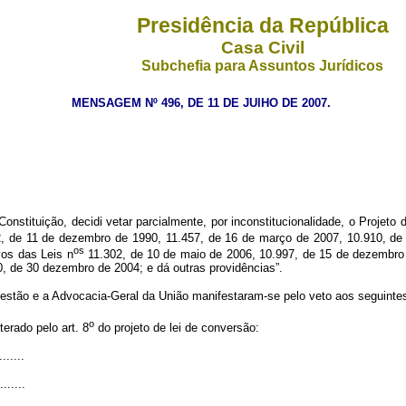
Presidência da República
Casa Civil
Subchefia para Assuntos Jurídicos
MENSAGEM Nº 496, DE 11 DE JUlHO DE 2007.
Constituição, decidi vetar parcialmente, por inconstitucionalidade, o Projeto
2, de 11 de dezembro de 1990, 11.457, de 16 de março de 2007, 10.910, de
os
vos das Leis n
11.302, de 10 de maio de 2006, 10.997, de 15 de dezembro 
0, de 30 dezembro de 2004; e dá outras providências
”.
estão e a Advocacia-Geral da União manifestaram-se pelo veto aos seguintes
o
erado pelo art. 8
do projeto de lei de conversão:
.......
.......