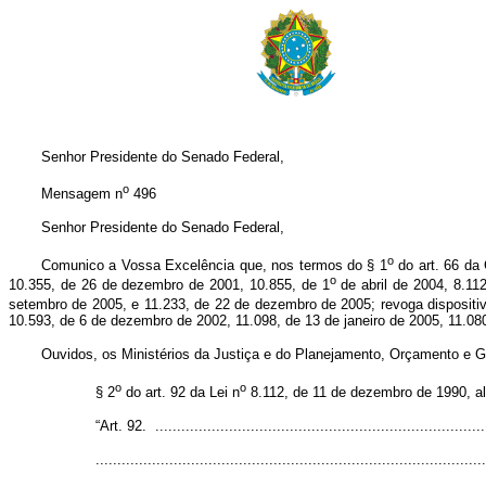
Senhor Presidente do Senado Federal,
o
Mensagem n
496
Senhor Presidente do Senado Federal,
o
Comunico a Vossa Excelência que, nos termos do § 1
do art. 66 da 
o
10.355, de 26 de dezembro de 2001, 10.855, de 1
de abril de 2004, 8.11
setembro de 2005, e 11.233, de 22 de dezembro de 2005; revoga dispositi
10.593, de 6 de dezembro de 2002, 11.098, de 13 de janeiro de 2005, 11.08
Ouvidos, os Ministérios da Justiça e do Planejamento, Orçamento e G
o
o
§ 2
do art. 92 da Lei n
8.112, de 11 de dezembro de 1990, alt
“Art. 92. ............................................................................
..........................................................................................