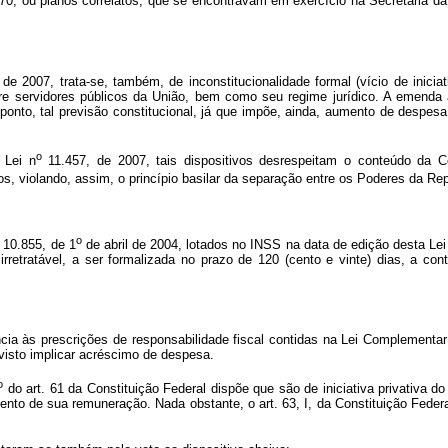
, ou planos correlatos, que se encontravam em exercício na Secretaria da 
de 2007, trata-se, também, de inconstitucionalidade formal (vício de iniciat
obre servidores públicos da União, bem como seu regime jurídico. A emenda 
 ponto, tal previsão constitucional, já que impõe, ainda, aumento de despes
o
 Lei n
11.457, de 2007, tais dispositivos desrespeitam o conteúdo da
, violando, assim, o princípio basilar da separação entre os Poderes da Repú
o
10.855, de 1
de abril de 2004, lotados no INSS na data de edição desta Lei
rretratável, a ser formalizada no prazo de 120 (cento e vinte) dias, a con
ncia às prescrições de responsabilidade fiscal contidas na Lei Complementar
 visto implicar acréscimo de despesa.
o
do art. 61 da Constituição Federal dispõe que são de iniciativa privativa 
nto de sua remuneração. Nada obstante, o art. 63, I, da Constituição Feder