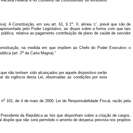
Receita Federal e no Conselho de Contribuintes do Ministério
o
iva). A Constituição, em seu art. 61, § 1
, II, alínea ‘c’, prevê que são de
apresentada pelo Poder Legislativo, ao dispor sobre a forma com que tais
a pública, relativa ao pagamento contribuição de plano de saúde de servidor
 Constituição, na medida em que impõem ao Chefe do Poder Executivo o
o
blica (art. 2
da Carta Magna).”
 que não tenham sido alcançados por aquele dispositivo serão
tar da vigência desta Lei, observadas as condições por esta
o
 n
101, de 4 de maio de 2000, Lei de Responsabilidade Fiscal, razão pela
do Presidente da República as leis que disponham sobre a criação de cargos,
al dispõe que não será permitido o amento de despesa prevista nos projetos