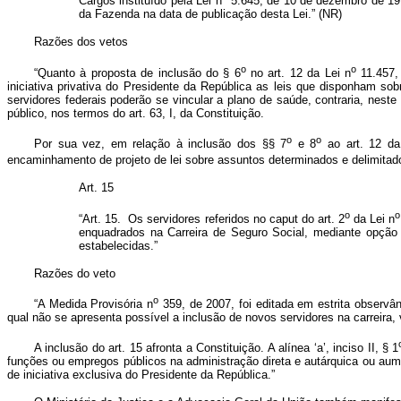
Cargos instituído pela Lei n
5.645, de 10 de dezembro de 1970
da Fazenda na data de publicação desta Lei.” (NR)
Razões dos vetos
o
o
“Quanto à proposta de inclusão do § 6
no art. 12 da Lei n
11.457, 
iniciativa privativa do Presidente da República as leis que disponham s
servidores federais poderão se vincular a plano de saúde, contraria, neste
público, nos termos do art. 63, I, da Constituição.
o
o
Por sua vez, em relação à inclusão dos §§ 7
e 8
ao art. 12 da
encaminhamento de projeto de lei sobre assuntos determinados e delimitados
Art. 15
o
o
“Art. 15. Os servidores referidos no caput do art. 2
da Lei n
enquadrados na Carreira de Seguro Social, mediante opção i
estabelecidas.”
Razões do veto
o
“A Medida Provisória n
359, de 2007, foi editada em estrita observâ
qual não se apresenta possível a inclusão de novos servidores na carreira,
A inclusão do art. 15 afronta a Constituição. A alínea ‘a’, inciso II, § 1
funções ou empregos públicos na administração direta e autárquica ou aume
de iniciativa exclusiva do Presidente da República.”