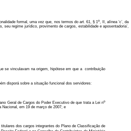
o
onalidade formal, uma vez que, nos termos do art. 61, § 1
, II, alínea ‘c’, da
s, seu regime jurídico, provimento de cargos, estabilidade e aposentadoria’,
que se vinculavam na origem, hipótese em que a contribuição
bém disporá sobre a situação funcional dos servidores:
o
no Geral de Cargos do Poder Executivo de que trata a Lei n
da Nacional, em 19 de março de 2007; e
titulares dos cargos integrantes do Plano de Classificação de