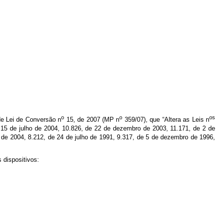
o
o
os
 de Lei de Conversão n
15, de 2007 (MP n
359/07), que “
Altera as Leis n
 15 de julho de 2004, 10.826, de 22 de dezembro de 2003, 11.171, de 2 de
de 2004, 8.212, de 24 de julho de 1991, 9.317, de 5 de dezembro de 1996,
 dispositivos: