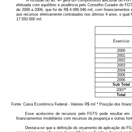
“A inclusão do art. 4
gera um compromisso adicional do FGTS,
efetuada com equilíbrio e prudência pelo Conselho Curador do FGT
de 2000 a 2006, que foi de R$ 4.086.046 mil, com financiamentos 
aos recursos efetivamente contratados nos últimos 4 anos, o qual 
17.550.000 mil.
Exercício
2000
2001
2002
2003
2004
2005
2006
Sub Total
2007*
Total
Fonte: Caixa Econômica Federal - Valores R$ mil * Posição dos finan
Esse acréscimo de recursos pelo FGTS pode resultar em de
financiamentos imobiliários com recursos da poupança e outras fon
Destaca-se que a definição do orçamento de aplicação do FG