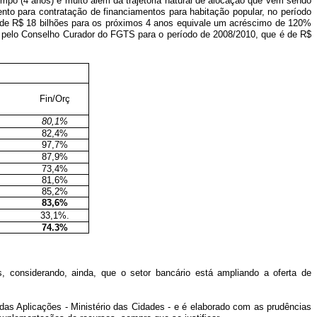
o (4 anos) e muito além da trajetória natural de alocação que vem sendo
nto para contratação de financiamentos para habitação popular, no período
al de R$ 18 bilhões para os próximos 4 anos equivale um acréscimo de 120%
ado pelo Conselho Curador do FGTS para o período de 2008/2010, que é de R$
Fin/Orç
80,1%
82,4%
97,7%
87,9%
73,4%
81,6%
85,2%
83,6%
33,1%.
74.3%
 considerando, ainda, que o setor bancário está ampliando a oferta de
as Aplicações - Ministério das Cidades - e é elaborado com as prudências