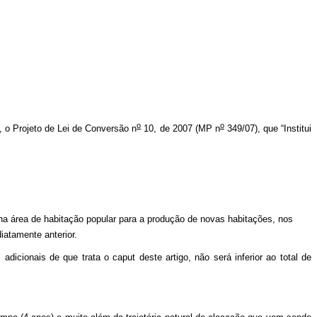
o
o
o, o Projeto de Lei de Conversão n
10, de 2007 (MP n
349/07), que “Institui
a área de habitação popular para a produção de novas habitações, nos
iatamente anterior.
adicionais de que trata o caput
deste artigo, não será inferior ao total de