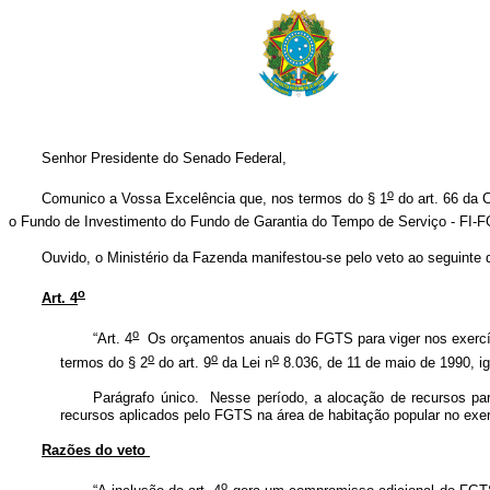
Senhor Presidente do Senado Federal,
o
Comunico a Vossa Excelência que, nos termos do § 1
do art. 66 da C
o Fundo de Investimento do Fundo de Garantia do Tempo de Serviço - FI-FG
Ouvido, o Ministério da Fazenda manifestou-se pelo veto ao seguinte 
o
Art. 4
o
“Art. 4
Os orçamentos anuais do FGTS para viger nos exercíci
o
o
o
termos do § 2
do art. 9
da Lei n
8.036, de 11 de maio de 1990, i
Parágrafo único. Nesse período, a alocação de recursos par
recursos aplicados pelo FGTS na área de habitação popular no exer
Razões do veto
o