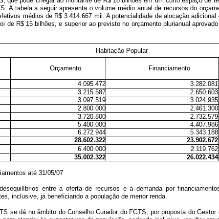
 que pode chegar ao montante de R$ 18 bilhões em um curto espaço de temp
S. A tabela a seguir apresenta o volume médio anual de recursos do orçame
efetivos médios de R$ 3.414.667 mil. A potencialidade de alocação adicion
foi de R$ 15 bilhões, e superior ao previsto no orçamento plurianual aprov
Habitação Popular
Orçamento
Financiamento
4.095.472
3.282.081
3.215.587
2.650.603
3.097.519
3.024.935
2.800.000
2.461.300
3.720.800
2.732.579
5.400.000
4.407.986
6.272.944
5.343.188
28.602.322
23.902.672
6.400.000
2.119.762
35.002.322
26.022.434
ciamentos até 31/05/07
sequilíbrios entre a oferta de recursos e a demanda por financiamentos,
tes, inclusive, já beneficiando a população de menor renda.
TS se dá no âmbito do Conselho Curador do FGTS, por proposta do Gestor d