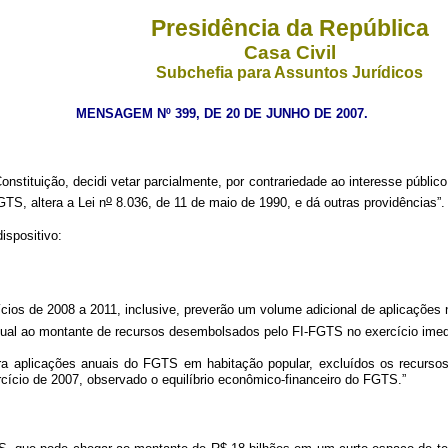
Presidência da República
Casa Civil
Subchefia para Assuntos Jurídicos
MENSAGEM Nº 399, DE 20 DE JUNHO DE 2007.
onstituição, decidi vetar parcialmente, por contrariedade ao interesse públic
o
TS, altera a Lei n
8.036, de 11 de maio de 1990, e dá outras providências”.
dispositivo:
os de 2008 a 2011, inclusive, preverão um volume adicional de aplicações n
gual ao montante de recursos desembolsados pelo FI-FGTS no exercício imed
a aplicações anuais do FGTS em habitação popular, excluídos os recursos 
cício de 2007, observado o equilíbrio econômico-financeiro do FGTS.”