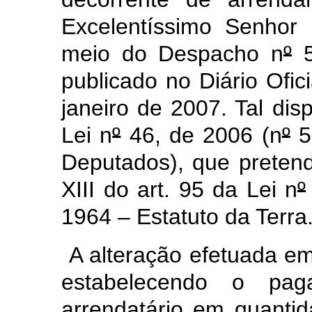
Excelentíssimo Senhor 
meio do Despacho n
º
5
publicado no Diário Ofic
janeiro de 2007. Tal dis
Lei n
º
46, de 2006 (n
º
5
Deputados), que pretend
XIII do art. 95 da Lei n
º
1964 – Estatuto da Terra
A alteração efetuada em 
estabelecendo o pag
arrendatário em quantid