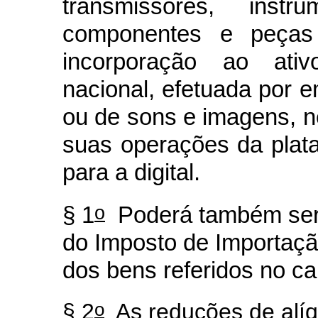
transmissores, inst
componentes e peças 
incorporação ao ativ
nacional, efetuada por 
ou de sons e imagens, n
suas operações da plata
para a digital.
o
§ 1
Poderá também ser r
do Imposto de Importação
dos bens referidos no ca
o
§ 2
As reduções de alíqu