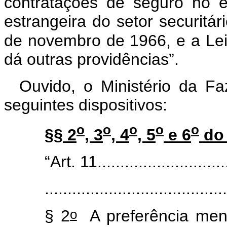
contratações de seguro no 
estrangeira do setor securitár
de novembro de 1966, e a Lei
dá outras providências”.
Ouvido, o Ministério da F
seguintes dispositivos:
o
o
o
o
o
§§ 2
, 3
, 4
, 5
e 6
do 
“Art. 11.............................
........................................
o
§ 2
A preferência me