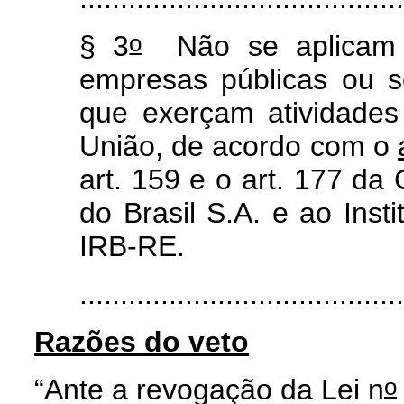
o
§ 3
Não se aplicam os
empresas públicas ou 
que exerçam atividades
União, de acordo com o
art.
159 e o art. 177 da 
do Brasil S.A. e ao Inst
IRB-RE.
........................................
Razões do veto
o
“Ante a revogação da Lei n