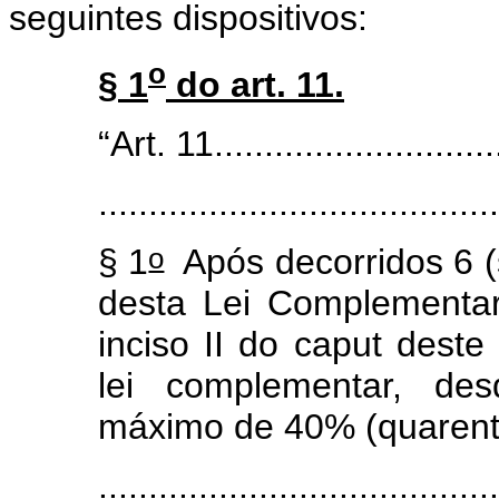
seguintes dispositivos:
o
§ 1
do art. 11.
“Art. 11.............................
........................................
o
§ 1
Após decorridos 6 (
desta Lei Complementar
inciso II do caput deste
lei complementar, des
máximo de 40% (quarenta
........................................