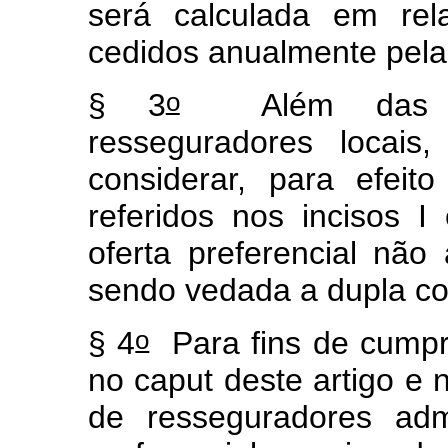
será calculada em rel
cedidos anualmente pela
o
§ 3
Além das ces
resseguradores locai
considerar, para efeit
referidos nos incisos I
oferta preferencial não 
sendo vedada a dupla c
o
§ 4
Para fins de cumpri
no
caput
deste artigo e 
de resseguradores adm