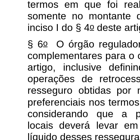
termos em que foi real
somente no montante d
o
inciso I do § 4
deste arti
o
§ 6
O órgão regulador 
complementares para o 
artigo, inclusive defin
operações de retroces
resseguro obtidas por 
preferenciais nos termo
considerando que a pr
locais deverá levar em
líquido desses ressegura