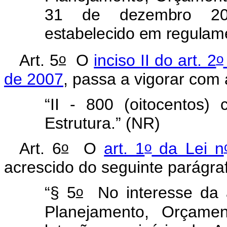
31 de dezembro 200
estabelecido em regulam
o
o
Art. 5
O
inciso II do art. 2
de 2007
, passa a vigorar com
“II - 800 (oitocentos) 
Estrutura.” (NR)
o
o
Art. 6
O
art. 1
da Lei n
acrescido do seguinte parágra
o
“§ 5
No interesse da a
Planejamento, Orçamen