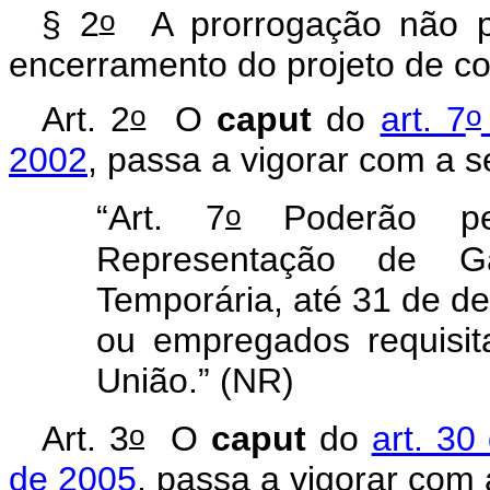
o
§ 2
A prorrogação não po
encerramento do projeto de c
o
o
Art. 2
O
caput
do
art. 7
2002
, passa a vigorar com a s
o
“Art. 7
Poderão per
Representação de Ga
Temporária, até 31 de d
ou empregados requisit
União.” (NR)
o
Art. 3
O
caput
do
art. 30
de 2005
, passa a vigorar com