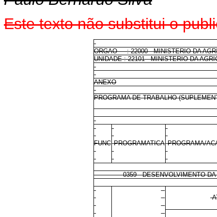
Este texto não substitui o pu
ORGAO : 22000 - MINISTERIO DA AG
UNIDADE : 22101 - MINISTERIO DA AG
ANEXO
PROGRAMA DE TRABALHO (SUPLEMEN
FUNC
PROGRAMATICA
PROGRAMA/ACA
0359 DESENVOLVIMENTO DA B
A