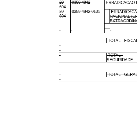
20
0359 4842
ERRADICACAO 
604
20
0359 4842 0101
ERRADICACAO
604
NACIONAL (C
EXTRAORDINA
TOTAL - FISCA
TOTAL -
SEGURIDADE
TOTAL - GERA