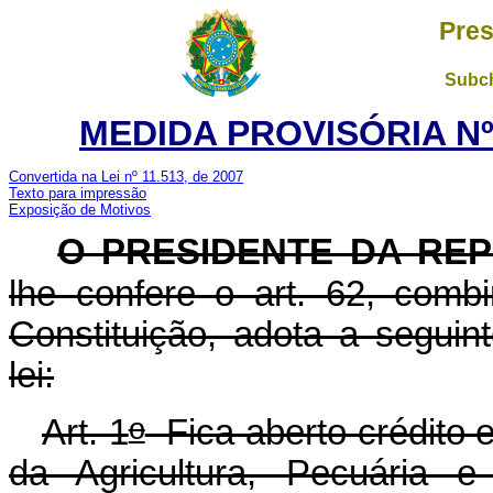
Pres
Subch
MEDIDA PROVISÓRIA Nº 
Convertida na Lei nº 11.513, de 2007
Texto para impressão
Exposição de Motivos
O PRESIDENTE DA REP
lhe confere o art. 62, com
Constituição, adota a seguin
lei:
o
Art. 1
Fica aberto crédito e
da Agricultura, Pecuária 