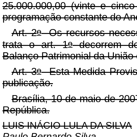
25.000.000,00 (vinte e cinco
programação constante do Ane
o
Art. 2
Os recursos necessá
o
trata o art. 1
decorrem do 
Balanço Patrimonial da União
o
Art. 3
Esta Medida Provisó
publicação.
Brasília, 10 de maio de 200
República.
LUIS INÁCIO LULA DA SILVA
Paulo Bernardo Silva