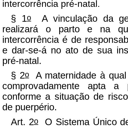
intercorrência pré-natal.
o
§ 1
A vinculação da ge
realizará o parto e na q
intercorrência é de responsa
e dar-se-á no ato de sua in
pré-natal.
o
§ 2
A maternidade à qual 
comprovadamente apta a pr
conforme a situação de risco
de puerpério.
o
Art. 2
O Sistema Único de 