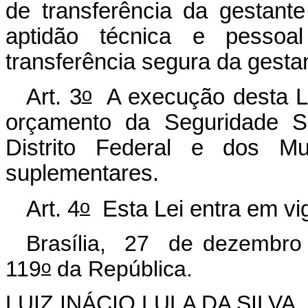
de transferência da gestan
aptidão técnica e pessoa
transferência segura da gesta
o
Art. 3
A execução desta Le
orçamento da Seguridade So
Distrito Federal e dos Mu
suplementares.
o
Art. 4
Esta Lei entra em vig
Brasília, 27 de dezembro
o
119
da República.
LUIZ INÁCIO LULA DA SILVA