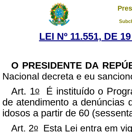
Pres
Subch
LEI Nº 11.551, DE 
O PRESIDENTE DA REPÚ
Nacional decreta e eu sanciono
o
Art. 1
É instituído o Progr
de atendimento a denúncias d
idosos a partir de 60 (sessent
o
Art. 2
Esta Lei entra em vig