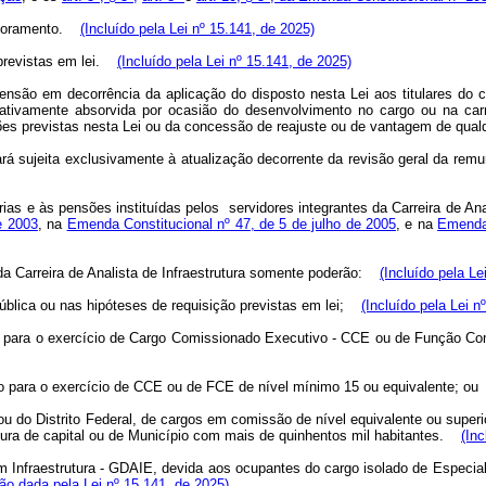
soramento.
(Incluído pela Lei nº 15.141, de 2025)
revistas em lei.
(Incluído pela Lei nº 15.141, de 2025)
ão em decorrência da aplicação do disposto nesta Lei aos titulares do carg
ativamente absorvida por ocasião do desenvolvimento no cargo ou na carre
ões previstas nesta Lei ou da concessão de reajuste ou de vantagem de qual
rá sujeita exclusivamente à atualização decorrente da revisão geral da remu
rias e às pensões instituídas pelos servidores integrantes da Carreira de Ana
e 2003
, na
Emenda Constitucional nº 47, de 5 de julho de 2005
, e na
Emenda 
da Carreira de Analista de Infraestrutura somente poderão:
(Incluído pela Le
ública ou nas hipóteses de requisição previstas em lei;
(Incluído pela Lei n
ral para o exercício de Cargo Comissionado Executivo - CCE ou de Função Co
ão para o exercício de CCE ou de FCE de nível mínimo 15 ou equivalente; ou
 ou do Distrito Federal, de cargos em comissão de nível equivalente ou supe
tura de capital ou de Município com mais de quinhentos mil habitantes.
(Inc
m Infraestrutura - GDAIE, devida aos ocupantes do cargo isolado de Especial
ão dada pela Lei nº 15.141, de 2025)