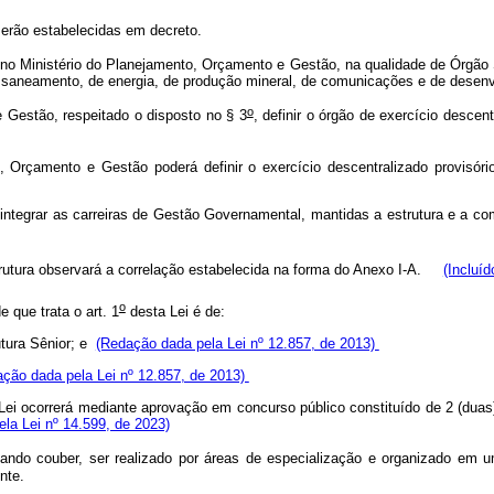
serão estabelecidas em decreto.
 no Ministério do Planejamento, Orçamento e Gestão, na qualidade de Órgão S
, de saneamento, de energia, de produção mineral, de comunicações e de desen
o
Gestão, respeitado o disposto no § 3
, definir o órgão de exercício descen
 Orçamento e Gestão poderá definir o exercício descentralizado provisóri
 a integrar as carreiras de Gestão Governamental, mantidas a estrutura e a c
strutura observará a correlação estabelecida na forma do Anexo I-A.
(Incluíd
o
 que trata o art. 1
desta Lei é de:
rutura Sênior; e
(Redação dada pela Lei nº 12.857, de 2013)
ção dada pela Lei nº 12.857, de 2013)
a Lei ocorrerá mediante aprovação em concurso público constituído de 2 (duas)
la Lei nº 14.599, de 2023)
ando couber, ser realizado por áreas de especialização e organizado em u
nte.