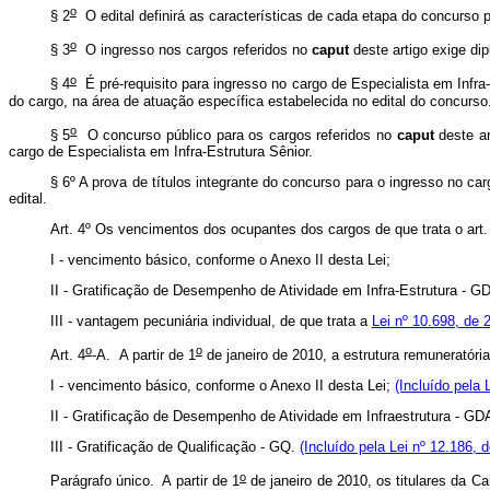
o
§ 2
O edital definirá as características de cada etapa do concurso pú
o
§ 3
O ingresso nos cargos referidos no
caput
deste artigo exige di
o
§ 4
É pré-requisito para ingresso no cargo de Especialista em Infra-
do cargo, na área de atuação específica estabelecida no edital do concurso
o
§ 5
O concurso público para os cargos referidos no
caput
deste ar
cargo de Especialista em Infra-Estrutura Sênior.
§ 6º A prova de títulos integrante do concurso para o ingresso no ca
edital.
Art. 4º Os vencimentos dos ocupantes dos cargos de que trata o art.
I - vencimento básico, conforme o Anexo II desta Lei;
II - Gratificação de Desempenho de Atividade em Infra-Estrutura - G
III - vantagem pecuniária individual, de que trata a
Lei nº 10.698, de 
o
o
Art. 4
-A.
A partir de 1
de janeiro de 2010, a estrutura remuneratória 
I - vencimento básico, conforme o Anexo II desta Lei;
(Incluído pela 
II - Gratificação de Desempenho de Atividade em Infraestrutura - GD
III - Gratificação de Qualificação - GQ.
(Incluído pela Lei nº 12.186, 
o
Parágrafo único. A partir de 1
de janeiro de 2010, os titulares da Car