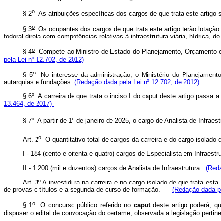
o
§ 2
As atribuições específicas dos cargos de que trata este artigo 
o
§ 3
Os ocupantes dos cargos de que trata este artigo terão lotação
federal direta com competências relativas à infraestrutura viária, hídrica
o
§ 4
Compete ao Ministro de Estado do Planejamento, Orçamento e 
pela Lei nº 12.702, de 2012)
o
§ 5
No interesse da administração, o Ministério do Planejamento,
autarquias e fundações.
(Redação dada pela Lei nº 12.702, de 2012)
§ 6º A carreira de que trata o inciso I do caput deste artigo passa
13.464, de 2017)
§ 7º A partir de 1º de janeiro de 2025, o cargo de Analista de Infrae
o
Art. 2
O quantitativo total de cargos da carreira e do cargo isolado de
I - 184 (cento e oitenta e quatro) cargos de Especialista em Infraest
II - 1.200 (mil e duzentos) cargos de Analista de Infraestrutura.
(Reda
Art. 3º A investidura na carreira e no cargo isolado de que trata est
de provas e títulos e a segunda de curso de formação.
(Redação dada pe
o
§ 1
O concurso público referido no
caput
deste artigo poderá, qu
dispuser o edital de convocação do certame, observada a legislação pertine