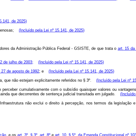
15.141, de 2025)
 penosas;
(Incluído pela Lei nº 15.141, de 2025)
dores da Administração Pública Federal - GSISTE, de que trata o
art. 15 da
 2 de julho de 2003;
(Incluído pela Lei nº 15.141, de 2025)
e 27 de agosto de 1992
; e
(Incluído pela Lei nº 15.141, de 2025)
za, que não estejam explicitamente referidos no § 3º.
(Incluído pela Lei nº 1
ão perceber cumulativamente com o subsídio quaisquer valores ou vantagens 
, ainda que decorrentes de sentença judicial transitada em julgado.
(Incluído
Infraestrutura não exclui o direito à percepção, nos termos da legislação
ição
, e os
art. 3º, § 3º,
art. 8º
e
art. 10, § 5º, da Emenda Constitucional nº 1