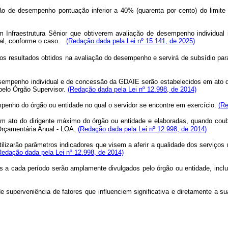
ção de desempenho pontuação inferior a 40% (quarenta por cento) do limite 
 Infraestrutura Sênior que obtiverem avaliação de desempenho individual 
al, conforme o caso.
(Redação dada pela Lei nº 15.141, de 2025)
 dos resultados obtidos na avaliação do desempenho e servirá de subsídio p
sempenho individual e de concessão da GDAIE serão estabelecidos em ato do
pelo Órgão Supervisor.
(Redação dada pela Lei nº 12.998, de 2014)
mpenho do órgão ou entidade no qual o servidor se encontre em exercício.
(Re
m ato do dirigente máximo do órgão ou entidade e elaboradas, quando cou
 Orçamentária Anual - LOA.
(Redação dada pela Lei nº 12.998, de 2014)
lizarão parâmetros indicadores que visem a aferir a qualidade dos serviços re
Redação dada pela Lei nº 12.998, de 2014)
a cada período serão amplamente divulgados pelo órgão ou entidade, inclus
 superveniência de fatores que influenciem significativa e diretamente a 