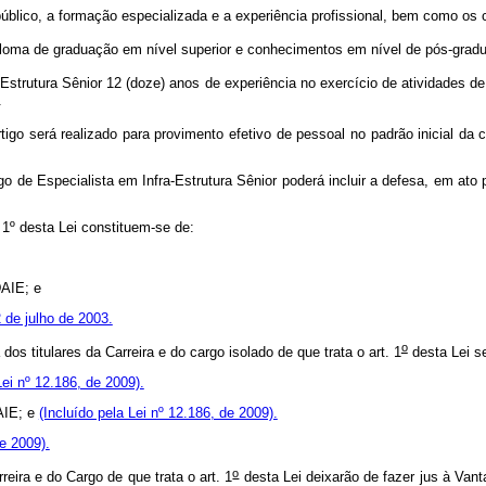
blico, a formação especializada e a experiência profissional, bem como os crit
ploma de graduação em nível superior e conhecimentos em nível de pós-grad
Estrutura Sênior 12 (doze) anos de experiência no exercício de atividades de
.
tigo será realizado para provimento efetivo de pessoal no padrão inicial da cl
rgo de Especialista em Infra-Estrutura Sênior poderá incluir a defesa, em at
 1º desta Lei constituem-se de:
DAIE; e
2 de julho de 2003.
o
dos titulares da Carreira e do cargo isolado de que trata o art. 1
desta Lei s
Lei nº 12.186, de 2009).
AIE; e
(Incluído pela Lei nº 12.186, de 2009).
de 2009).
o
reira e do Cargo de que trata o art. 1
desta Lei deixarão de fazer jus à Vant