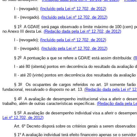
I - (revogado);
(Incluído pela Lei nº 12.702, de 2012)
II - (revogado).
(Incluído pela Lei nº 12.702, de 2012)
o
§ 1
A GDAIE será paga observado o limite máximo de 100 (cem) pont
no Anexo III desta Lei.
(Redação dada pela Lei nº 12.702, de 2012)
I - (revogado);
(Incluído pela Lei nº 12.702, de 2012)
II - (revogado).
(Incluído pela Lei nº 12.702, de 2012)
o
§ 2
A pontuação a que se refere a GDAIE está assim distribuída:
(R
I - até 80 (oitenta) pontos em decorrência do resultado da avaliação
II - até 20 (vinte) pontos em decorrência dos resultados da avaliaçã
o
o
§ 3
Os ocupantes de cargos referidos no art. 1
somente farão j
fundacional, ressalvado o disposto no art. 13.
(Redação dada pela Lei nº 12
o
§ 4
A avaliação de desempenho institucional visa a aferir o desem
trabalho, além de outras características específicas.
(Redação dada pela Le
o
§ 5
A avaliação de desempenho individual visa a aferir o desempenho
Lei nº 12.702, de 2012)
Art. 6º Decreto disporá sobre os critérios gerais a serem observado
§ 1º A avaliação individual terá efeito financeiro apenas se o servid