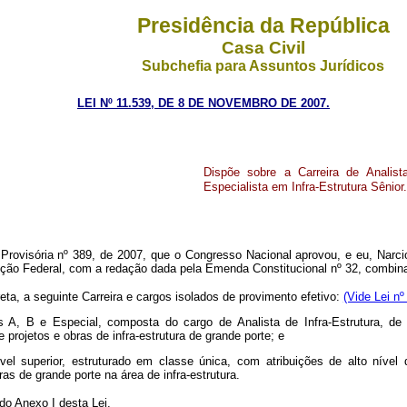
Presidência da República
Casa Civil
Subchefia para Assuntos Jurídicos
LEI Nº 11.539, DE 8 DE NOVEMBRO DE 2007.
Dispõe sobre a Carreira de Analist
Especialista em Infra-Estrutura Sênior.
rovisória nº 389, de 2007, que o Congresso Nacional aprovou, e eu, Narci
ituição Federal, com a redação dada pela Emenda Constitucional nº 32, combin
eta, a seguinte Carreira e cargos isolados de provimento efetivo:
(Vide Lei nº
ses A, B e Especial, composta do cargo de Analista de Infra-Estrutura, de 
projetos e obras de infra-estrutura de grande porte; e
nível superior, estruturado em classe única, com atribuições de alto níve
as de grande porte na área de infra-estrutura.
do Anexo I desta Lei.