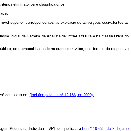
érios eliminatórios e classificatórios.
uação.
 nível superior, correspondentes ao exercício de atribuições equivalentes às
asse inicial da Carreira de Analista de Infra-Estrutura e na classe única do
o público, de memorial baseado no curriculum vitae, nos termos do respectivo
erá composta de:
(Incluído pela Lei nº 12.186, de 2009).
agem Pecuniária Individual - VPI, de que trata a
Lei nº 10.698, de 2 de julho