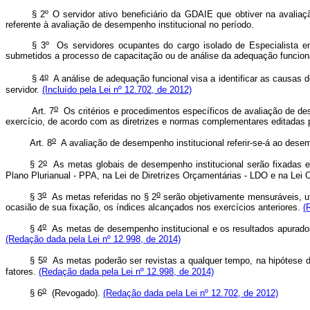
§ 2º O servidor ativo beneficiário da GDAIE que obtiver na avalia
referente à avaliação de desempenho institucional no período.
§ 3º Os servidores ocupantes do cargo isolado de Especialista em
submetidos a processo de capacitação ou de análise da adequação funcion
o
§ 4
A análise de adequação funcional visa a identificar as causas
servidor.
(Incluído pela Lei nº 12.702, de 2012)
o
Art. 7
Os critérios e procedimentos específicos de avaliação de de
exercício, de acordo com as diretrizes e normas complementares editadas 
o
Art. 8
A avaliação de desempenho institucional referir-se-á ao dese
o
§ 2
As metas globais de desempenho institucional serão fixadas e
Plano Plurianual - PPA, na Lei de Diretrizes Orçamentárias - LDO e na Lei
o
o
§ 3
As metas referidas no § 2
serão objetivamente mensuráveis, uti
ocasião de sua fixação, os índices alcançados nos exercícios anteriores.
(
o
§ 4
As metas de desempenho institucional e os resultados apurados 
(Redação dada pela Lei nº 12.998, de 2014)
o
§ 5
As metas poderão ser revistas a qualquer tempo, na hipótese de
fatores.
(Redação dada pela Lei nº 12.998, de 2014)
o
§ 6
(Revogado).
(Redação dada pela Lei nº 12.702, de 2012)