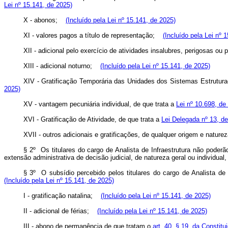
Lei nº 15.141, de 2025)
X - abonos;
(Incluído pela Lei nº 15.141, de 2025)
XI - valores pagos a título de representação;
(Incluído pela Lei nº 
XII - adicional pelo exercício de atividades insalubres, perigosas ou
XIII - adicional noturno;
(Incluído pela Lei nº 15.141, de 2025)
XIV - Gratificação Temporária das Unidades dos Sistemas Estrutura
2025)
XV - vantagem pecuniária individual, de que trata a
Lei nº 10.698, de
XVI - Gratificação de Atividade, de que trata a
Lei Delegada nº 13, d
XVII - outros adicionais e gratificações, de qualquer origem e nature
§ 2º Os titulares do cargo de Analista de Infraestrutura não poder
extensão administrativa de decisão judicial, de natureza geral ou individual
§ 3º O subsídio percebido pelos titulares do cargo de Analista de 
(Incluído pela Lei nº 15.141, de 2025)
I - gratificação natalina;
(Incluído pela Lei nº 15.141, de 2025)
II - adicional de férias;
(Incluído pela Lei nº 15.141, de 2025)
III - abono de permanência de que tratam o
art. 40, § 19, da Constitu