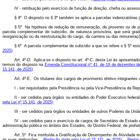
IV - retribuição pelo exercício de função de direção, chefia ou asses
§ 4º O disposto no § 3º também se aplica a parcelas indenizatórias p
§ 5º Na hipótese de redução de remuneração, de provento ou de pens
parcela complementar de subsídio, de natureza provisória, que será grad
reorganização ou da reestruturação do cargo, da carreira ou das remuneraç
§ 6º A parcela complementar de subsídio a que se refere o § 5º esta
2025)
Art. 4º-D. Aplica-se o disposto no art. 4º-C. desta Lei às aposentado
termos do disposto na
Emenda Constitucional nº 41, de 19 de dezembro d
15.141, de 2025)
Art. 4º-E. Os titulares dos cargos de provimento efetivo integrantes 
I - ser requisitados pela Presidência ou pela Vice-Presidência da Rep
II - ser cedidos para órgãos ou entidades do Poder Executivo fede
pela Lei nº 15.141, de 2025)
III - ser cedidos para órgãos ou entidades de outros Poderes da Uni
IV - ser cedidos para o exercício de cargos de Secretário de Estado
administração pública no âmbito dos Estados, do Distrito Federal, de prefei
Art. 5º Fica instituída a Gratificação de Desempenho de Atividade e
às suas atribuições.
(Redação dada pela Lei nº 15.141, de 2025)
(Redaç