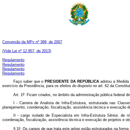
Conversão da MPv nº 389, de 2007
(V
ide Lei nº 12.857, de 2013)
Regulamento
Regulamento
Regulamento
Regulamento
Faço saber que o
PRESIDENTE DA REPÚBLICA
adotou a Medida P
exercício da Presidência, para os efeitos do disposto no art. 62 da Const
o
Art. 1
Ficam criados, no âmbito da administração pública federal dir
I - Carreira de Analista de Infra-Estrutura, estruturada nas Clas
planejamento, coordenação, fiscalização, assistência técnica e execução de 
II - cargo isolado de Especialista em Infra-Estrutura Sênior, de 
coordenação, fiscalização, assistência técnica e execução de projetos e obr
o
§ 1
Os cargos de que trata este artigo estão estruturados na forma 