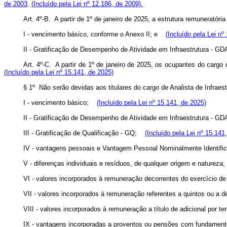
de 2003
.
(Incluído pela Lei nº 12.186, de 2009).
Art. 4º-B. A partir de 1º de janeiro de 2025, a estrutura remunerató
I - vencimento básico, conforme o Anexo II; e
(Incluído pela Lei nº
II - Gratificação de Desempenho de Atividade em Infraestrutura - GD
Art. 4º-C. A partir de 1º de janeiro de 2025, os ocupantes do cargo
(Incluído pela Lei nº 15.141, de 2025)
§ 1º Não serão devidas aos titulares do cargo de Analista de Infraes
I - vencimento básico;
(Incluído pela Lei nº 15.141, de 2025)
II - Gratificação de Desempenho de Atividade em Infraestrutura - GD
III - Gratificação de Qualificação - GQ;
(Incluído pela Lei nº 15.141
IV - vantagens pessoais e Vantagem Pessoal Nominalmente Identific
V - diferenças individuais e resíduos, de qualquer origem e natureza;
VI - valores incorporados à remuneração decorrentes do exercício d
VII - valores incorporados à remuneração referentes a quintos ou a 
VIII - valores incorporados à remuneração a título de adicional por t
IX - vantagens incorporadas a proventos ou pensões com fundamen