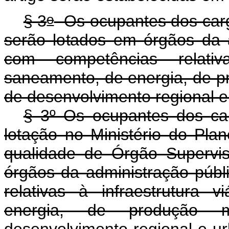
o
§ 3
Os ocupantes dos cargo
serão lotados em órgãos da a
com competências relativa
saneamento, de energia, de p
de desenvolvimento regional e
§ 3º Os ocupantes dos car
lotação no Ministério do Pl
qualidade de Órgão Supervis
órgãos da administração públ
relativas à infraestrutura 
energia, de produção m