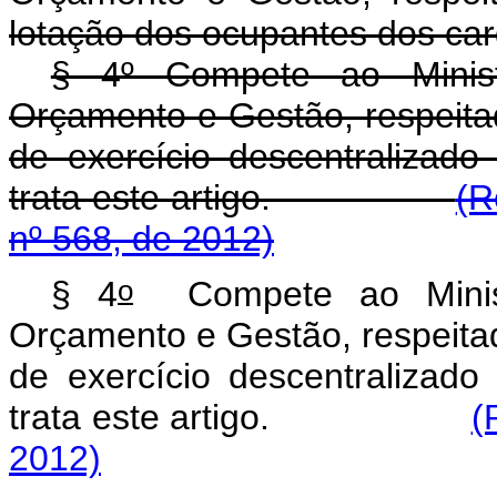
lotação dos ocupantes dos carg
§ 4º Compete ao Minist
Orçamento e Gestão, respeitad
de exercício descentralizad
trata este artigo.
(R
nº 568, de 2012)
o
§ 4
Compete ao Minist
Orçamento e Gestão, respeitad
de exercício descentralizad
trata este artigo.
(
2012)