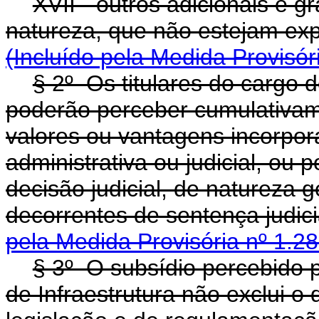
XVII - outros adicionais e g
natureza, que não estejam exp
(Incluído pela Medida Provisór
§ 2º Os titulares do cargo d
poderão perceber cumulativam
valores ou vantagens incorpo
administrativa ou judicial, ou 
decisão judicial, de natureza g
decorrentes de sentença judic
pela Medida Provisória nº 1.2
§ 3º O subsídio percebido pe
de Infraestrutura não exclui o