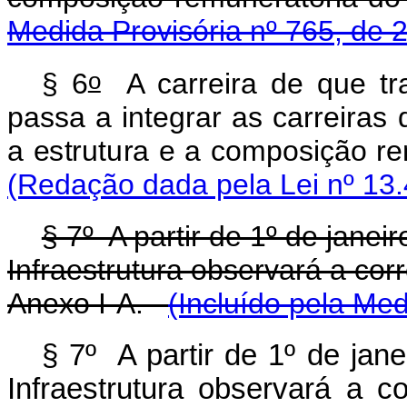
Medida Provisória nº 765, de 
o
§ 6
A carreira de que tra
passa a integrar as carreira
a estrutura e a compos
(Redação dada pela Lei nº 13.
§ 7º A partir de 1º de janei
Infraestrutura observará a cor
Anexo I-A.
(Incluído pela Med
§ 7º A partir de 1º de jan
Infraestrutura observará a c