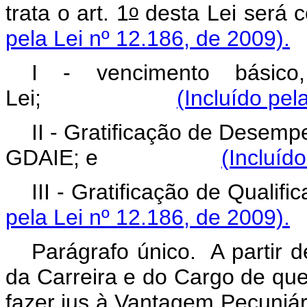
o
trata o art. 1
desta Lei 
pela Lei nº 12.186, de 2009).
I - vencimento básic
Lei;
(Incluído pel
II - Gratificação de Desemp
GDAIE; e
(Incluíd
III - Gratificação d
pela Lei nº 12.186, de 2009).
Parágrafo único. A partir d
da Carreira e do Cargo de que 
fazer jus à Vantagem Pecuniári