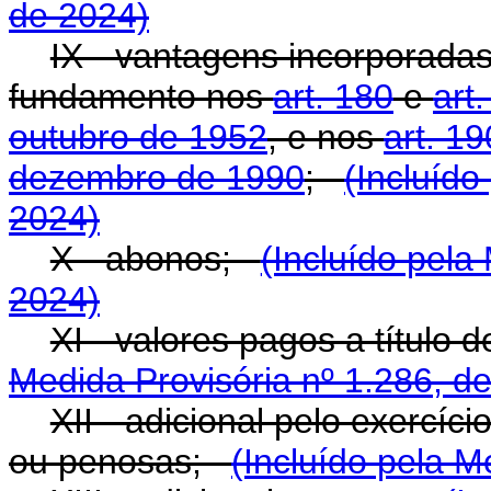
de 2024)
IX - vantagens incorporada
fundamento nos
art. 180
e
art
outubro de 1952
, e nos
art. 19
dezembro de 1990
;
(Incluído
2024)
X - abonos;
(Incluído pela
2024)
XI - valores pagos a título
Medida Provisória nº 1.286, d
XII - adicional pelo exercíc
ou penosas;
(Incluído pela M