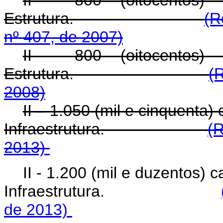
II - 800 (oitocentos) 
Estrutura.
(R
nº 407, de 2007)
II - 800 (oitocentos) 
Estrutura.
(
2008)
II – 1.050 (mil e cinquenta)
Infraestrutura.
(R
2013)
II - 1.200 (mil e duzentos) 
Infraestrutura.
de 2013)