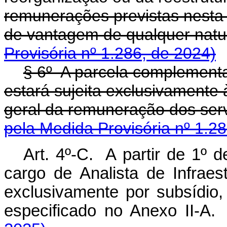
remunerações previstas nesta 
de vantagem de qualquer na
Provisória nº 1.286, de 2024)
§ 6º A parcela complementar
estará sujeita exclusivamente 
geral da remuneração dos ser
pela Medida Provisória nº 1.2
Art. 4º-C. A partir de 1º 
cargo de Analista de Infrae
exclusivamente por subsídio,
especificado no Anexo II-A.