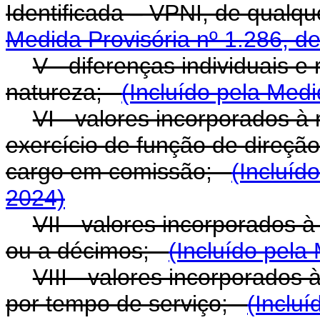
Identificada – VPNI, de qualq
Medida Provisória nº 1.286, d
V - diferenças individuais e
natureza;
(Incluído pela Medi
VI - valores incorporados 
exercício de função de direçã
cargo em comissão;
(Incluíd
2024)
VII - valores incorporados 
ou a décimos;
(Incluído pela
VIII - valores incorporados 
por tempo de serviço;
(Incluí