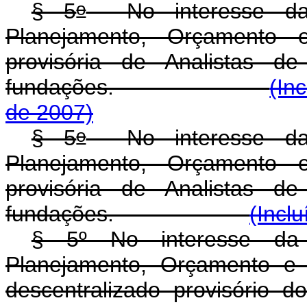
o
§ 5
No interesse da a
Planejamento, Orçamento e
provisória de Analistas de
fundações.
(In
de 2007)
o
§ 5
No interesse da a
Planejamento, Orçamento e
provisória de Analistas de
fundações.
(Incl
§ 5º No interesse da a
Planejamento, Orçamento e 
descentralizado provisório 