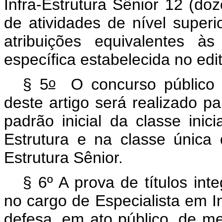
Infra-Estrutura Sênior 12 (do
de atividades de nível superi
atribuições equivalentes 
específica estabelecida no edi
o
§ 5
O concurso público p
deste artigo será realizado p
padrão inicial da classe inici
Estrutura e na classe única 
Estrutura Sênior.
§ 6º A prova de títulos in
no cargo de Especialista em In
defesa, em ato público, de me