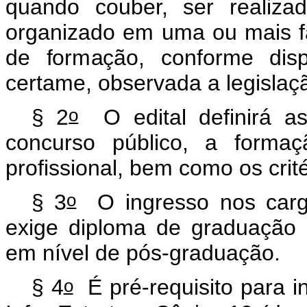
quando couber, ser realiza
organizado em uma ou mais fas
de formação, conforme dis
certame, observada a legislaçã
o
§ 2
O edital definirá as
concurso público, a formaç
profissional, bem como os critér
o
§ 3
O ingresso nos carg
exige diploma de graduação 
em nível de pós-graduação.
o
§ 4
É pré-requisito para i