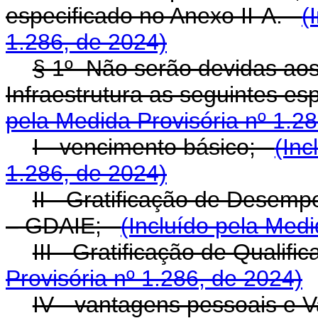
especificado no Anexo II-A.
(
1.286, de 2024)
§ 1º Não serão devidas aos 
Infraestrutura as seguintes e
pela Medida Provisória nº 1.2
I - vencimento básico;
(Inc
1.286, de 2024)
II - Gratificação de Desemp
– GDAIE;
(Incluído pela Medi
III - Gratificação de Quali
Provisória nº 1.286, de 2024)
IV - vantagens pessoais e