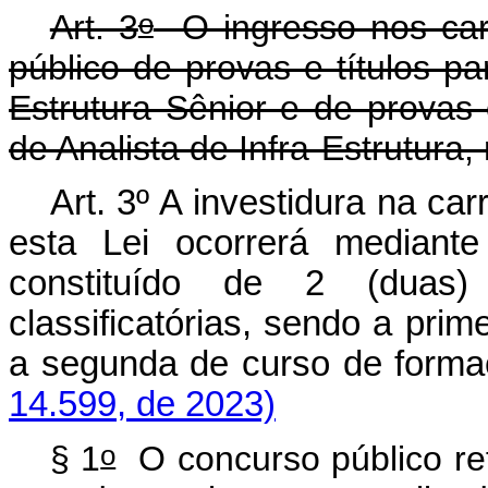
o
Art. 3
O ingresso nos car
público de provas e títulos pa
Estrutura Sênior e de provas 
de Analista de Infra-Estrutura,
Art. 3º A investidura na car
esta Lei ocorrerá mediant
constituído de 2 (duas)
classificatórias, sendo a prime
a segunda de curso de f
14.599, de 2023)
o
§ 1
O concurso público re