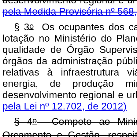
desenvolvimento regi
pela Medida Provisória nº 568
o
§ 3
Os ocupantes dos carg
lotação no Ministério do Pl
qualidade de Órgão Supervis
órgãos da administração públ
relativas à infraestrutura 
energia, de produção m
desenvolvimento regi
pela Lei nº 12.702, de 2012)
o
§ 4
Compete ao Minist
Orçamento e Gestão, respei