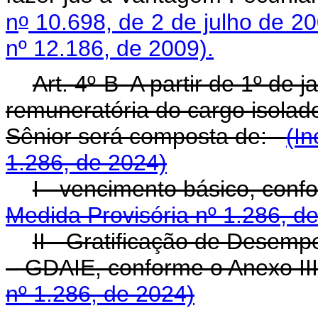
o
n
10.698, de 2 de julho de 2
nº 12.186, de 2009).
Art. 4º-B A partir de 1º de j
remuneratória do cargo isolado
Sênior será composta de:
(In
1.286, de 2024)
I - vencimento básico, con
Medida Provisória nº 1.286, d
II - Gratificação de Desemp
– GDAIE, conforme o Anexo I
nº 1.286, de 2024)