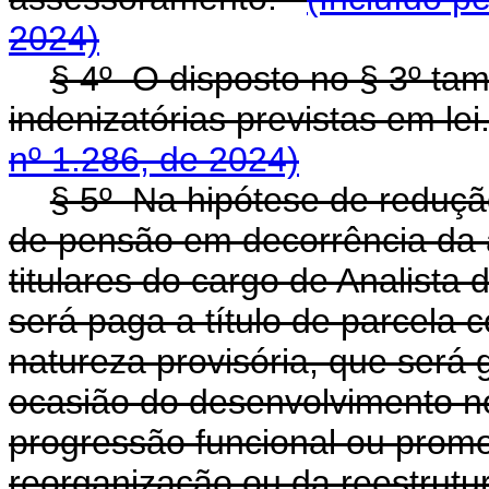
2024)
§ 4º O disposto no § 3º ta
indenizatórias previstas em le
nº 1.286, de 2024)
§ 5º Na hipótese de reduçã
de pensão em decorrência da a
titulares do cargo de Analista 
será paga a título de parcela
natureza provisória, que será
ocasião do desenvolvimento no
progressão funcional ou promo
reorganização ou da reestrutu