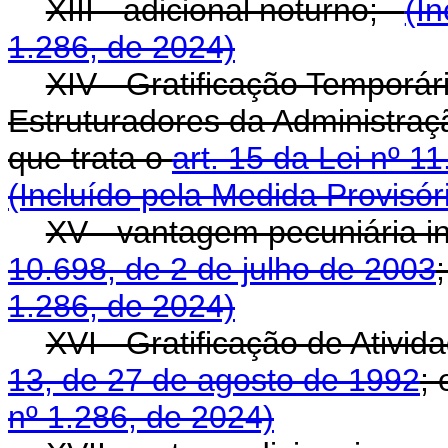
XIII - adicional noturno;
(In
1.286, de 2024)
XIV - Gratificação Temporá
Estruturadores da Administraç
que trata o
art. 15 da Lei nº 1
(Incluído pela Medida Provisór
XV - vantagem pecuniária in
10.698, de 2 de julho de 2003
1.286, de 2024)
XVI - Gratificação de Ativid
13, de 27 de agosto de 1992
;
nº 1.286, de 2024)