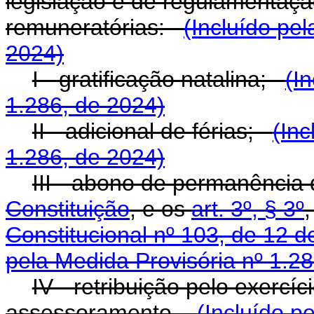
legislação e de regulamentaçã
remuneratórias:
(Incluído pe
2024)
I - gratificação natalina;
(I
1.286, de 2024)
II - adicional de férias;
(Inc
1.286, de 2024)
III - abono de permanência
Constituição
, e os
art. 3º, § 3º
Constitucional nº 103, de 12 
pela Medida Provisória nº 1.2
IV - retribuição pelo exercí
assessoramento.
(Incluído p