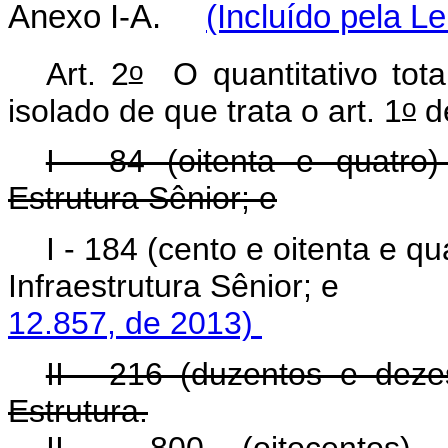
Anexo I-A.
(Incluído pela Le
o
Art. 2
O quantitativo tota
o
isolado de que trata o art. 1
de
I - 84 (oitenta e quatro)
Estrutura Sênior; e
I - 184 (cento e oitenta e q
Infraestrutura Sên
12.857, de 2013)
II - 216 (duzentos e dezes
Estrutura.