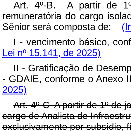
Art. 4º-B. A partir de 1
remuneratória do cargo isolad
Sênior será composta de:
(I
I - vencimento básico, con
Lei nº 15.141, de 2025)
II - Gratificação de Desem
- GDAIE, conforme o Anexo II
2025)
Art. 4º-C A partir de 1º de 
cargo de Analista de Infraest
exclusivamente por subsídio, 