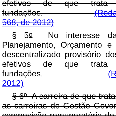
efetivos de que trat
fundações.
(Reda
568, de 2012)
o
§ 5
No interesse da a
Planejamento, Orçamento e 
descentralizado provisório d
efetivos de que tra
fundações.
(R
2012)
§ 6
º
A carreira de que trata
as carreiras de Gestão Gover
composição remunera