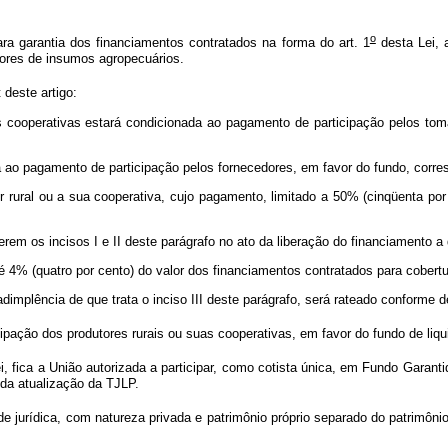
o
para garantia dos financiamentos contratados na forma do art. 1
desta Lei, 
dores de insumos agropecuários.
t
deste artigo:
as cooperativas estará condicionada ao pagamento de participação pelos to
a ao pagamento de participação pelos fornecedores, em favor do fundo, corres
r rural ou a sua cooperativa, cujo pagamento, limitado a 50% (cinqüenta por
eferem os incisos I e II deste parágrafo no ato da liberação do financiamento a
té 4% (quatro por cento) do valor dos financiamentos contratados para cobertu
implência de que trata o inciso III deste parágrafo, será rateado conforme d
ipação dos produtores rurais ou suas cooperativas, em favor do fundo de liqui
, fica a União autorizada a participar, como cotista única, em Fundo Garanti
 da atualização da TJLP.
rídica, com natureza privada e patrimônio próprio separado do patrimônio da 