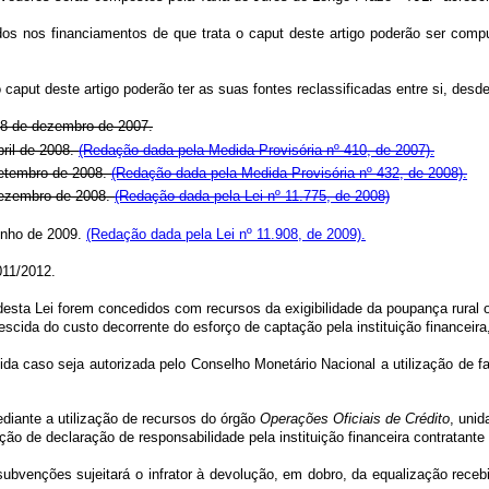
dos nos financiamentos de que trata o
caput
deste artigo poderão ser compu
o
caput
deste artigo poderão ter as suas fontes reclassificadas entre si, desd
28 de dezembro de 2007.
ril de 2008.
(Redação dada pela Medida Provisória nº 410, de 2007).
setembro de 2008.
(Redação dada pela Medida Provisória nº 432, de 2008).
dezembro de 2008.
(Redação dada pela Lei nº 11.775, de 2008)
unho de 2009.
(Redação dada pela Lei nº 11.908, de 2009).
011/2012.
esta Lei forem concedidos com recursos da exigibilidade da poupança rural 
cida do custo decorrente do esforço de captação pela instituição financeira,
ida caso seja autorizada pelo Conselho Monetário Nacional a utilização de fat
diante a utilização de recursos do órgão
Operações Oficiais de Crédito
, uni
o de declaração de responsabilidade pela instituição financeira contratante
subvenções sujeitará o infrator à devolução, em dobro, da equalização receb