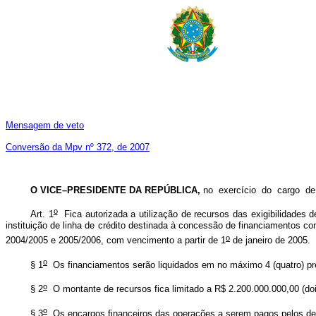
Mensagem de veto
Conversão da Mpv nº 372, de 2007
O VICE–PRESIDENTE DA REPÚBLICA,
no exercício do cargo 
o
Art. 1
Fica autorizada a utilização de recursos das exigibilidades d
instituição de linha de crédito destinada à concessão de financiamentos co
o
2004/2005 e 2005/2006, com vencimento a partir de 1
de janeiro de 2005.
o
§ 1
Os financiamentos serão liquidados em no máximo 4 (quatro) pre
o
§ 2
O montante de recursos fica limitado a R$ 2.200.000.000,00 (doi
o
§ 3
Os encargos financeiros das operações a serem pagos pelos dev