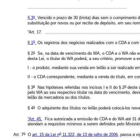
...............................................................................
o
§ 3
Vencido o prazo de 30 (trinta) dias sem o cumprimento d
substituição por novos ou por recibo de depósito, em seu nom
“Art. 17. .............................................................................
o
§ 1
Os registros dos negócios realizados com o CDA e com o
o
§ 2
Se, na data de vencimento do WA, o CDA e o WA não esti
desta Lei, o titular do WA poderá, a seu critério, promover a
I - o produto, mediante sua venda em leilão a ser realizado e
II - o CDA correspondente, mediante a venda do título, em c
o
o
§ 3
Nas hipóteses referidas nos incisos I e II do § 2
deste a
pelo WA ao seu respectivo titular na data do vencimento, de
leilão da mercadoria ou dos títulos.
o
§ 4
O adquirente dos títulos no leilão poderá colocá-los no
“Art. 45.
Fica autorizada a emissão do CDA e do WA até 31 de
atendam a requisitos mínimos a serem definidos pelo Ministér
o
o
Art. 7
O
art. 15 da Lei n
11.322, de 13 de julho de 2006
, passa a vi