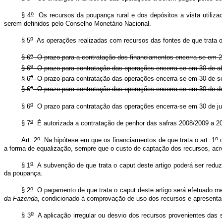
o
§ 4
Os recursos da poupança rural e dos depósitos a vista utiliza
serem definidos pelo Conselho Monetário Nacional.
o
§ 5
As operações realizadas com recursos das fontes de que trata 
o
§ 6
O prazo para a contratação dos financiamentos encerra-se em 
o
§ 6
O prazo para contratação das operações encerra-se em 30 de ab
o
§ 6
O prazo para contratação das operações encerra-se em 30 de 
o
§ 6
O prazo para contratação das operações encerra-se em 30 de 
o
§ 6
O prazo para contratação das operações encerra-se em 30 de j
o
§ 7
É autorizada a contratação de penhor das safras 2008/2009 a 2
o
o
Art. 2
Na hipótese em que os financiamentos de que trata o art. 1
d
a forma de equalização, sempre que o custo de captação dos recursos, acres
o
§ 1
A subvenção de que trata o
caput
deste artigo poderá ser reduz
da poupança.
o
§ 2
O pagamento de que trata o
caput
deste artigo será efetuado me
da Fazenda
, condicionado à comprovação de uso dos recursos e apresentaçã
o
§ 3
A aplicação irregular ou desvio dos recursos provenientes das 