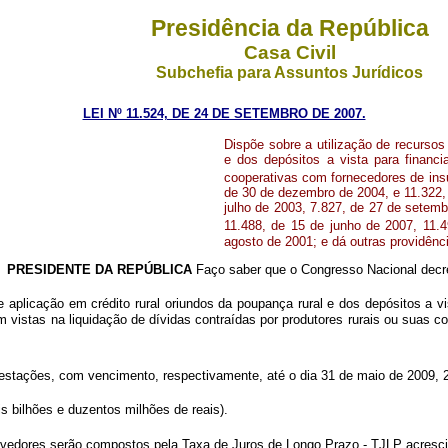
Presidência da República
Casa Civil
Subchefia para Assuntos Jurídicos
LEI Nº 11.524, DE 24 DE SETEMBRO DE 2007.
Dispõe sobre a utilização de recursos 
e dos depósitos a vista para financi
cooperativas com fornecedores de insu
de 30 de dezembro de 2004, e 11.322, 
julho de 2003, 7.827, de 27 de setemb
11.488, de 15 de junho de 2007, 11.4
agosto de 2001; e dá outras providênc
de
PRESIDENTE DA REPÚBLICA
Faço saber que o Congresso Nacional decre
e aplicação em crédito rural oriundos da poupança rural e dos depósitos a v
m vistas na liquidação de dívidas contraídas por produtores rurais ou suas 
stações, com vencimento, respectivamente, até o dia 31 de maio de 2009, 
s bilhões e duzentos milhões de reais).
edores serão compostos pela Taxa de Juros de Longo Prazo - TJLP acrescid