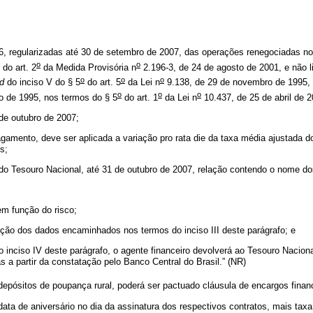
 regularizadas até 30 de setembro de 2007, das operações renegociadas no
o
o
do art. 2
da Medida Provisória n
2.196-3, de 24 de agosto de 2001, e não l
o
o
o
d
do inciso V do § 5
do art. 5
da Lei n
9.138, de 29 de novembro de 1995, e
o
o
o
 de 1995, nos termos do § 5
do art. 1
da Lei n
10.437, de 25 de abril de 
 de outubro de 2007;
pagamento, deve ser aplicada a variação
pro rata die
da taxa média ajustada do
s;
 do Tesouro Nacional, até 31 de outubro de 2007, relação contendo o nome do
em função do risco;
erição dos dados encaminhados nos termos do inciso III deste parágrafo; e
 inciso IV deste parágrafo, o agente financeiro devolverá ao Tesouro Naciona
ias a partir da constatação pelo Banco Central do Brasil.” (NR)
epósitos de poupança rural, poderá ser pactuado cláusula de encargos finan
ta de aniversário no dia da assinatura dos respectivos contratos, mais taxa 