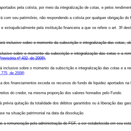
portados pela cotista, por meio da integralização de cotas, e pelos rendime
rá com seu patrimônio, não respondendo a cotista por qualquer obrigação do 
o
 extrajudicialmente pela instituição financeira a que se refere o art. 3
dest
rá inclusive sobre o momento da subscrição e integralização das cotas, a
clusive sobre o momento da subscrição e integralização das cotas e a rem
rovisória nº 432, de 2008).
á inclusive sobre o momento da subscrição e integralização das cotas e a r
.775, de 2008)
a dos financiamentos exceda os recursos do fundo de liquidez aportados na f
reitos do credor, na mesma proporção dos valores honrados pelo Fundo.
prévia quitação da totalidade dos débitos garantidos ou à liberação das gara
se na situação patrimonial na data da dissolução.
jus a remuneração pela administração do FGF, a ser estabelecida em seu est