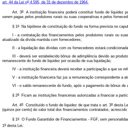
o
art. 44 da Lei n
4.595, de 31 de dezembro de 1964.
o
Art. 3
A instituição financeira poderá constituir fundo de liquidez 
serem pagas pelos produtores rurais ou suas cooperativas e pelos fornece
o
§ 1
Na hipótese de constituição do fundo na forma prevista no
capu
I - a contratação dos financiamentos pelos produtores rurais ou su
atualizado da dívida mantida com fornecedores;
II - a liquidação das dívidas com os fornecedores estará condicionad
III - deverá ser estabelecido bônus de adimplência devido ao produto
remanescente do fundo de liquidez por ocasião de sua liquidação;
IV - a instituição financeira deverá receber a participação a que se r
V - a instituição financeira faz jus a remuneração correspondente a a
VI - o saldo remanescente do fundo, após o pagamento do bônus de ad
o
§ 2
Ficam as instituições financeiras autorizadas a financiar a partic
o
o
Art. 4
Constituído o fundo de liquidez de que trata o art. 3
desta Lei
(quinze por cento) do valor total dos financiamentos contratados, acrescido
o
§ 1
O Fundo Garantidor de Financiamentos - FGF, sem personalidade ju
o
1
desta Lei.