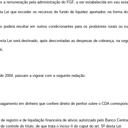
jus a remuneração pela administração do FGF, a ser estabelecida em seu esta
 Lei que exceder os recursos do fundo de liquidez aportados na forma do 
o poderá resultar em outros condicionantes para os produtores rurais ou 
esta Lei será destinado, após descontadas as despesas de cobrança, na seg
a;
de 2004, passam a vigorar com a seguinte redação:
pagamento em dinheiro que confere direito de penhor sobre o CDA correspond
 registro e de liquidação financeira de ativos autorizado pelo Banco Central 
o
e controle do título, de que trata o inciso II do
caput
do art. 5
desta Lei.