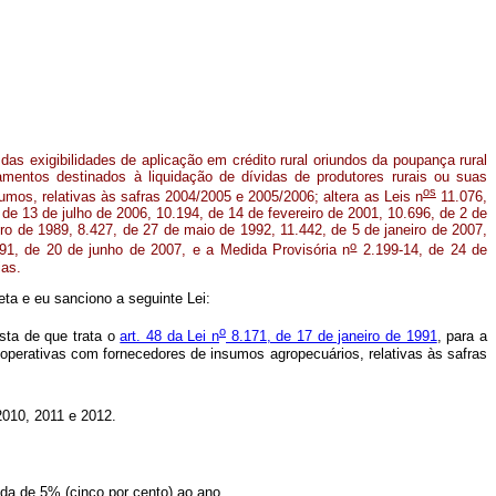
das exigibilidades de aplicação em crédito rural oriundos da poupança rural
amentos destinados à liquidação de dívidas de produtores rurais ou suas
os
mos, relativas às safras 2004/2005 e 2005/2006; altera as Leis n
11.076,
de 13 de julho de 2006, 10.194, de 14 de fevereiro de 2001, 10.696, de 2 de
ro de 1989, 8.427, de 27 de maio de 1992, 11.442, de 5 de janeiro de 2007,
o
91, de 20 de junho de 2007, e a Medida Provisória n
2.199-14, de 24 de
ias.
ta e eu sanciono a seguinte Lei:
o
ista de que trata o
art. 48 da Lei n
8.171, de 17 de janeiro de 1991
, para a
cooperativas com fornecedores de insumos agropecuários, relativas às safras
2010, 2011 e 2012.
a de 5% (cinco por cento) ao ano.