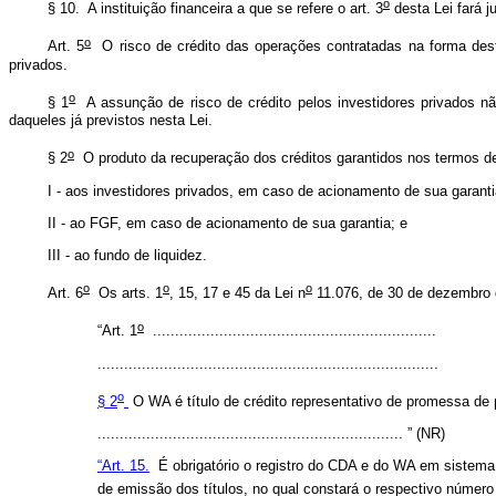
o
§ 10. A instituição financeira a que se refere o art. 3
desta Lei fará 
o
Art. 5
O risco de crédito das operações contratadas na forma desta
privados.
o
§ 1
A assunção de risco de crédito pelos investidores privados nã
daqueles já previstos nesta Lei.
o
§ 2
O produto da recuperação dos créditos garantidos nos termos d
I - aos investidores privados, em caso de acionamento de sua garanti
II - ao FGF, em caso de acionamento de sua garantia; e
III - ao fundo de liquidez.
o
o
o
Art. 6
Os arts. 1
, 15, 17 e 45 da Lei n
11.076, de 30 de dezembro 
o
“Art. 1
................................................................
.............................................................................
o
§ 2
O WA é título de crédito representativo de promessa de 
..................................................................... ” (NR)
“Art. 15.
É obrigatório o registro do CDA e do WA em sistema de
de emissão dos títulos, no qual constará o respectivo número d