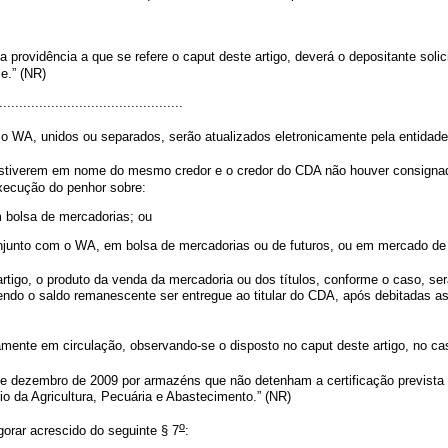
a providência a que se refere o
caput
deste artigo, deverá o depositante soli
e.” (NR)
.............................................
 WA, unidos ou separados, serão atualizados eletronicamente pela entidade 
verem em nome do mesmo credor e o credor do CDA não houver consignado o 
 execução do penhor sobre:
m bolsa de mercadorias; ou
onjunto com o WA, em bolsa de mercadorias ou de futuros, ou em mercado de
rtigo, o produto da venda da mercadoria ou dos títulos, conforme o caso, ser
vendo o saldo remanescente ser entregue ao titular do CDA, após debitadas
vamente em circulação, observando-se o disposto no
caput
deste artigo, no c
 dezembro de 2009 por armazéns que não detenham a certificação prevista n
io da Agricultura, Pecuária e Abastecimento.” (NR)
o
gorar acrescido do seguinte § 7
: