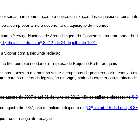
essárias à implementação e à operacionalização das disposições constante
s para comprovar a mora decorrente da aquisição de insumos.
r para o Serviço Nacional de Aprendizagem do Cooperativismo, na forma do d
o
o
§ 1
do art. 22 da Lei n
8.212, de 24 de julho de 1991.
 a vigorar com a seguinte redação:
o ao Microempreendedor e à Empresa de Pequeno Porte, as quais:
pessoas físicas, a microempresas e a empresas de pequeno porte, com vistas 
eiras para os efeitos da legislação em vigor, podendo exercer outras atividad
de agosto de 2007 e até 31 de julho de 2012, não se aplica o disposto no
§ 2
o
o
de agosto de 2007, não se aplica o disposto no
§ 2
do art. 16 da Lei n
8.88
gorar com a seguinte redação: