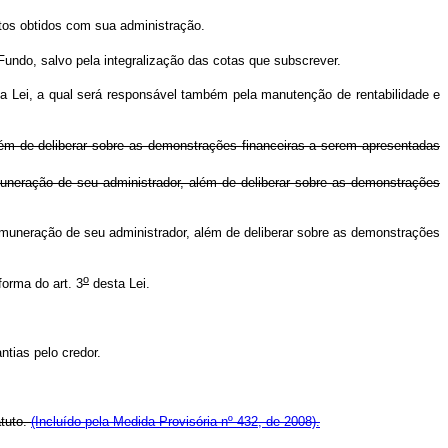
ntos obtidos com sua administração.
Fundo, salvo pela integralização das cotas que subscrever.
a Lei, a qual será responsável também pela manutenção de rentabilidade e
lém de deliberar sobre as demonstrações financeiras a serem apresentadas
uneração de seu administrador, além de deliberar sobre as demonstrações
emuneração de seu administrador, além de deliberar sobre as demonstrações
o
orma do art. 3
desta Lei.
ntias pelo credor.
atuto.
(Incluído pela Medida Provisória nº 432, de 2008).