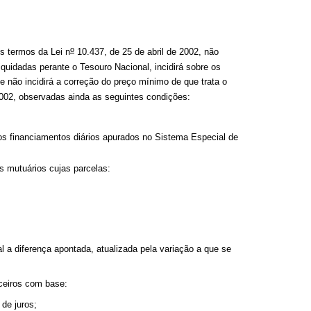
o
s termos da Lei n
10.437, de 25 de abril de 2002, não
iquidadas perante o Tesouro Nacional, incidirá sobre os
 não incidirá a correção do preço mínimo de que trata o
2002, observadas ainda as seguintes condições:
s financiamentos diários apurados no Sistema Especial de
s mutuários cujas parcelas:
l a diferença apontada, atualizada pela variação a que se
ceiros com base:
de juros;