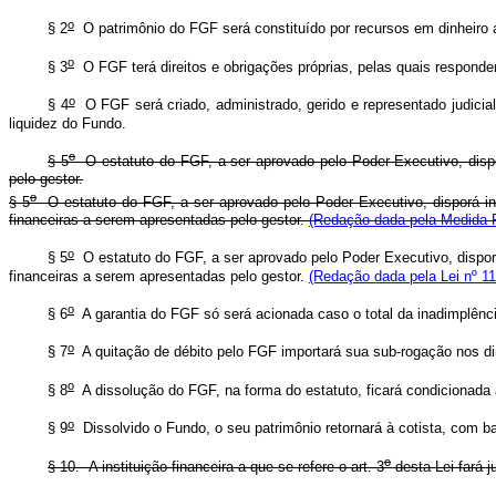
o
§ 2
O patrimônio do FGF será constituído por recursos em dinheiro a
o
§ 3
O FGF terá direitos e obrigações próprias, pelas quais responde
o
§ 4
O FGF será criado, administrado, gerido e representado judicial e
liquidez do Fundo.
o
§ 5
O estatuto do FGF, a ser aprovado pelo Poder Executivo, dispo
pelo gestor.
o
§ 5
O estatuto do FGF, a ser aprovado pelo Poder Executivo, disporá in
financeiras a serem apresentadas pelo gestor.
(Redação dada pela Medida P
o
§ 5
O estatuto do FGF, a ser aprovado pelo Poder Executivo, dispor
financeiras a serem apresentadas pelo gestor.
(Redação dada pela Lei nº 11
o
§ 6
A garantia do FGF só será acionada caso o total da inadimplênci
o
§ 7
A quitação de débito pelo FGF importará sua sub-rogação nos di
o
§ 8
A dissolução do FGF, na forma do estatuto, ficará condicionada à 
o
§ 9
Dissolvido o Fundo, o seu patrimônio retornará à cotista, com ba
o
§ 10. A instituição financeira a que se refere o art. 3
desta Lei fará 