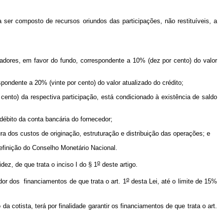
a ser composto de recursos oriundos das participações, não restituíveis, a
madores, em favor do fundo, correspondente a 10% (dez por cento) do valor
pondente a 20% (vinte por cento) do valor atualizado do crédito;
 cento) da respectiva participação, está condicionado à existência de saldo
 débito da conta bancária do fornecedor;
ra dos custos de originação, estruturação e distribuição das operações; e
efinição do Conselho Monetário Nacional.
o
dez, de que trata o inciso I do § 1
deste artigo.
o
dor dos financiamentos de que trata o art. 1
desta Lei, até o limite de 15%
cotista, terá por finalidade garantir os financiamentos de que trata o art.