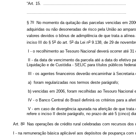
“Art. 15. ....................................................................
..................................................................................
o
§ 7
No momento da quitação das parcelas vencidas em 2006,
adquiridas ou não desoneradas de risco pela União ao amparo 
valores devidos o bônus de adimplência de que trata a alínea
o
o
o
inciso III do § 5
do art. 5
da Lei n
9.138, de 29 de novembro
I - o recolhimento ao Tesouro Nacional deverá ocorrer até 31
II - da data de vencimento da parcela até a data do efetivo 
Liquidação e de Custódia - SELIC para títulos públicos federai
III - os agentes financeiros deverão encaminhar à Secretaria
a)
foram regularizadas nos termos deste parágrafo;
b) vencidas em 2006, foram recolhidas ao Tesouro Nacional 
IV - o Banco Central do Brasil definirá os critérios para a af
V - em caso de divergência apurada na aferição de que trata o
refere o inciso II deste parágrafo, no prazo de até 5 (cinco) d
o
Art. 8
Nas operações de crédito rural celebradas com recursos dos d
I - na remuneração básica aplicável aos depósitos de poupança com da