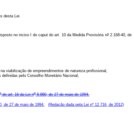
s desta Lei.
o
isposto no inciso I do
caput
do art. 10 da Medida Provisória n
2.168-40, de
na viabilização de empreendimentos de natureza profissional,
es definidas pelo Conselho Monetário Nacional;
o
o
do art. 16 da Lei n
8.880, de 27 de maio de 1994.
0, de 27 de maio de 1994.
(Redação dada pela Lei nº 12.716, de 2012)