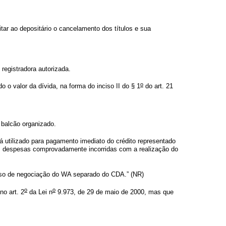
citar ao depositário o cancelamento dos títulos e sua
registradora autorizada.
o
valor da dívida, na forma do inciso II do § 1
do art. 21
 balcão organizado.
á utilizado para pagamento imediato do crédito representado
 as despesas comprovadamente incorridas com a realização do
aso de negociação do WA separado do CDA.” (NR)
o
o
o art. 2
da Lei n
9.973, de 29 de maio de 2000, mas que