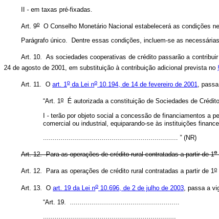
II - em taxas pré-fixadas.
o
Art. 9
O Conselho Monetário Nacional estabelecerá as condições nec
Parágrafo único. Dentre essas condições, incluem-se as necessária
Art. 10. As sociedades cooperativas de crédito passarão a contribui
24 de agosto de 2001, em substituição à contribuição adicional prevista no
o
o
Art. 11. O
art. 1
da Lei n
10.194, de 14 de fevereiro de 2001
, passa
o
“Art. 1
É autorizada a constituição de Sociedades de Crédit
I - terão por objeto social a concessão de financiamentos a 
comercial ou industrial, equiparando-se às instituições financ
..................................................................... ” (NR)
o
Art. 12. Para as operações de crédito rural contratadas a partir de 1
o
Art. 12. Para as operações de crédito rural contratadas a partir de 1
o
Art. 13. O
art. 19 da Lei n
10.696, de 2 de julho de 2003
, passa a vi
“Art. 19. ........................................................
....................................................................