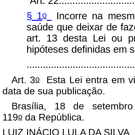
“Art. 22.............................
o
§ 1
Incorre na mesma
saúde que deixar de faze
art. 13 desta Lei ou pro
hipóteses definidas em s
.....................................
o
Art. 3
Esta Lei entra em vi
data de sua publicação.
Brasília, 18 de setembro
o
119
da República.
LUIZ INÁCIO LULA DA SILVA