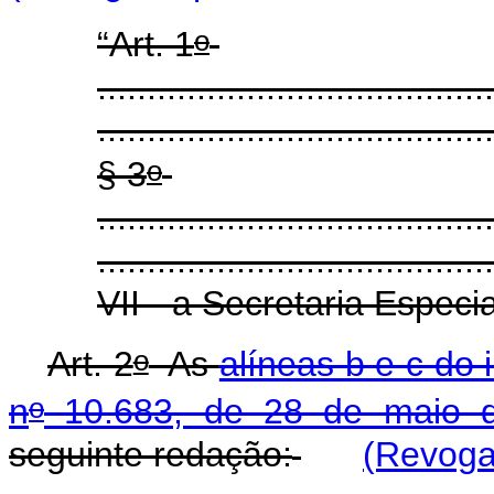
o
“Art. 1
........................................
........................................
o
§ 3
........................................
........................................
VII - a Secretaria Especi
o
Art. 2
As
alíneas b e c do 
o
n
10.683, de 28 de maio 
seguinte redação:
(Revoga