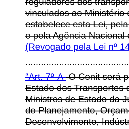
reguladores dos transport
vinculados ao Ministério
estabelece esta Lei, pela
e pela Agência Nacional 
(Revogado pela Lei nº 1
......................................
“Art. 7º-A
O Conit será pr
Estado dos Transportes
Ministros de Estado da J
do Planejamento, Orçam
Desenvolvimento, Indústr