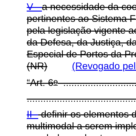
V -
a necessidade da coo
pertinentes ao Sistema F
pela legislação vigente a
da Defesa, da Justiça, d
Especial de Portos da Pr
(NR)
(Revogado pel
o
“Art. 6
...........................
........................................
II -
definir os elementos d
multimodal a serem impl