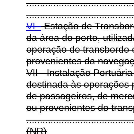
........................................
........................................
VI -
Estação de Transbord
da área do porto, utiliza
operação de transbordo 
provenientes da navegaçã
VII - Instalação Portuári
destinada às operações 
de passageiros, de merc
ou provenientes do trans
.......................................
(NR)