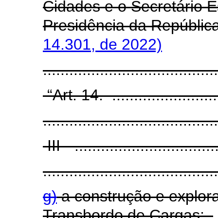
Cidades e o Secretário E
Presidência da Repúblic
14.301, de 2022)
......................................
“Art. 14. ...........................
........................................
III - .................................
........................................
g)
a construção e explor
Transbordo de Cargas;