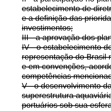
estabelecimento de dire
e a definição das priori
investimentos;
III - a aprovação dos pla
IV - o estabelecimento de
representação do Brasil 
e em convenções, acordo
competências mencionada
V - o desenvolvimento da 
superestrutura aquaviári
portuários sob sua esfer