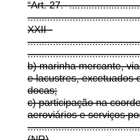
“Art. 27. ...........................
........................................
XXII -
........................................
........................................
b) marinha mercante, via
e lacustres, excetuados
docas;
c) participação na coord
aeroviários e serviços po
.......................................
(NR)