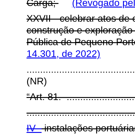
Carga;
(Revogado pel
XXVII - celebrar atos de
construção e exploração 
Pública de Pequeno Port
14.301, de 2022)
.......................................
(NR)
“Art. 81. ...........................
........................................
IV -
instalações portuárias