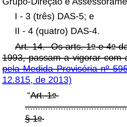
Grupo-Direção e Assessoramen
I - 3 (três) DAS-5; e
II - 4 (quatro) DAS-4.
o
o
Art. 14. Os arts.
1
e 4
da
1993, passam a vigorar com a
pela Medida Provisória nº 59
12.815, de 2013)
o
“
Art. 1
........................................
o
§ 1