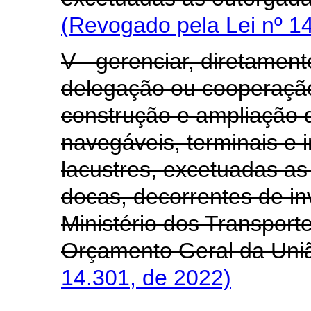
(Revogado pela Lei nº 1
V - gerenciar, diretamen
delegação ou cooperação
construção e ampliação de
navegáveis, terminais e i
lacustres, excetuadas a
docas, decorrentes de i
Ministério dos Transport
Orçamento Geral da Uni
14.301, de 2022)