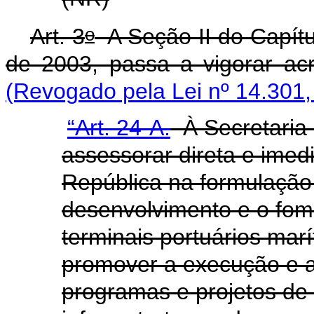
o
Art. 3
A Seção II do Capítul
de 2003, passa a vigorar acr
(Revogado pela Lei nº 14.301,
“Art. 24-A.
À Secretaria 
assessorar direta e imed
República na formulação d
desenvolvimento e o fome
terminais portuários mar
promover a execução e a
programas e projetos de