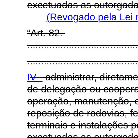
excetuadas as outorgada
(Revogado pela Lei 
“Art. 82.
........................................
........................................
I
V -
administrar, diretam
de delegação ou cooper
operação, manutenção, c
reposição de rodovias, fe
terminais e instalações po
excetuadas as outorgad