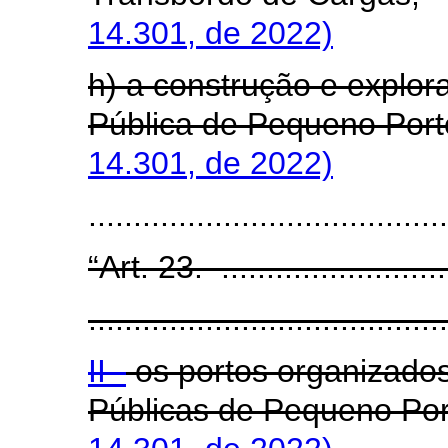
14.301, de 2022)
h) a construção e explor
Pública de Pequeno Port
14.301, de 2022)
......................................
“Art. 23. ...........................
........................................
II -
os portos organizados
Públicas de Pequeno Po