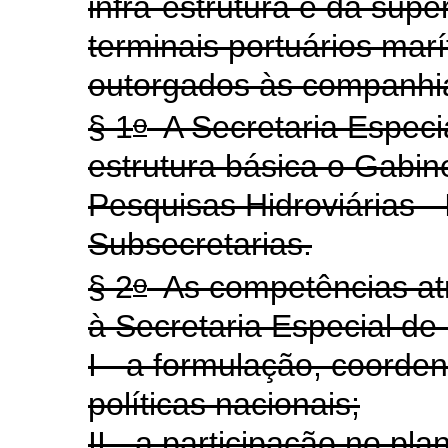
infra-estrutura e da supe
terminais portuários ma
outorgados às companhi
o
§ 1
A Secretaria Especi
estrutura básica o Gabine
Pesquisas Hidroviárias -
Subsecretarias.
o
§ 2
As competências atr
à Secretaria Especial d
I - a formulação, coorde
políticas nacionais;
II - a participação no pl