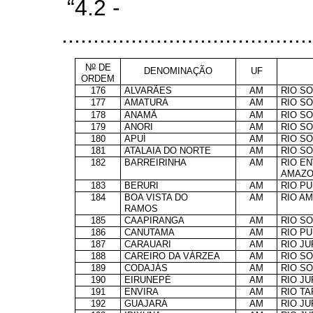
“4.2 -
........................................
o
N
DE
DENOMINAÇÃO
UF
ORDEM
176
ALVARÃES
AM
RIO S
177
AMATURÁ
AM
RIO S
178
ANAMÃ
AM
RIO S
179
ANORI
AM
RIO S
180
APUÍ
AM
RIO S
181
ATALAIA DO NORTE
AM
RIO S
182
BARREIRINHA
AM
RIO EN
AMAZO
183
BERURI
AM
RIO P
184
BOA VISTA DO
AM
RIO A
RAMOS
185
CAAPIRANGA
AM
RIO S
186
CANUTAMA
AM
RIO P
187
CARAUARI
AM
RIO J
188
CAREIRO DA VÁRZEA
AM
RIO S
189
CODAJÁS
AM
RIO S
190
EIRUNEPÉ
AM
RIO J
191
ENVIRA
AM
RIO T
192
GUAJARÁ
AM
RIO J