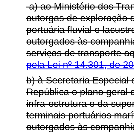
a) ao Ministério dos Tra
outorgas de exploração d
portuária fluvial e lacust
outorgados às companhia
serviços de transporte
pela Lei nº 14.301, de 2
b) à Secretaria Especial
República o plano geral 
infra-estrutura e da supe
terminais portuários ma
outorgados às compa