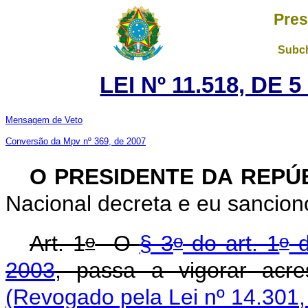
Pres
Subch
LEI Nº 11.518, DE
Mensagem de Veto
Conversão da Mpv nº 369, de 2007
O PRESIDENTE DA REPÚ
Nacional decreta e eu sancion
o
o
o
Art. 1
O
§ 3
do art. 1
d
2003
, passa a vigorar acre
(Revogado pela Lei nº 14.301,