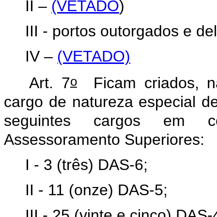
II –
(VETADO
)
III - portos outorgados e 
IV –
(VETADO)
o
Art. 7
Ficam criados, na
cargo de natureza especial de
seguintes cargos em c
Assessoramento Superiores:
I - 3 (três) DAS-6;
II - 11 (onze) DAS-5;
III - 25 (vinte e cinco) DAS-