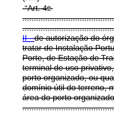
o
“Art. 4
........................................
........................................
II -
de autorização do ór
tratar de Instalação Por
Porte, de Estação de Tr
terminal de uso privativo
porto organizado, ou quan
domínio útil do terreno,
área do porto organizado
........................................