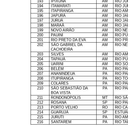
193
IPIXUNA
AM
RIO J
194
ITAMARATI
AM
RIO J
195
ITAPIRANGA
AM
RIO A
196
JAPURÁ
AM
RIO J
197
JURUÁ
AM
RIO J
198
MARAÃ
AM
RIO J
199
NOVO AIRÃO
AM
RIO N
200
PAUINÍ
AM
RIO P
201
RIO PRETO DA EVA
AM
RIO P
202
SÃO GABRIEL DA
AM
RIO N
CACHOEIRA
203
SILVES
AM
RIO A
204
TAPAUÁ
AM
RIO P
205
UARINI
AM
RIO S
206
BELÉM
PA
RIO P
207
ANANINDEUA
PA
RIO P
208
ITUPIRANGA
PA
RIO T
209
COLARES
PA
RIO P
210
SÃO SEBASTIÃO DA
PA
RIO P
BOA VISTA
211
RONDONÓPOLIS
MT
RIO S
212
ROSANA
SP
RIO P
213
PORTO VELHO
RO
RIO C
214
GUARUJÁ
SP
ESTUÁ
215
JURUTI
PA
RIO A
216
SANTAREM
PA
RIO T