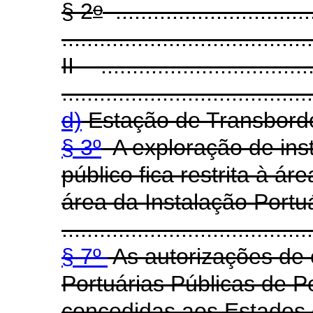
o
§ 2
................................
........................................
II - ..................................
........................................
d)
Estação de Transbord
§ 3º
A exploração de inst
público fica restrita à á
área da Instalação Portu
........................................
§ 7º
As autorizações de 
Portuárias Públicas de 
concedidas aos Estados 