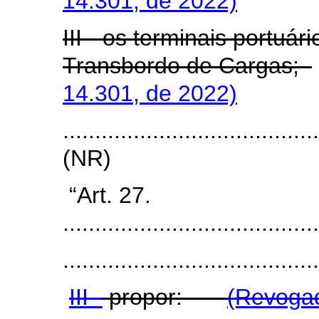
14.301, de 2022)
III - os terminais portuár
Transbordo de Cargas;
14.301, de 2022)
.......................................
(NR)
“Art. 27.
.......................................
........................................
III -
propor:
(Revogad