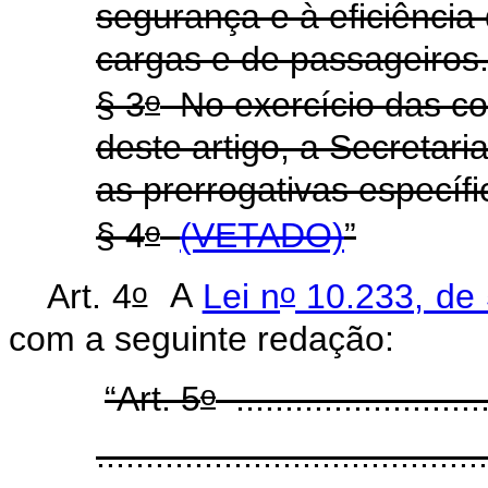
segurança e à eficiência
cargas e de passageiros
o
§ 3
No exercício das co
deste artigo, a Secretari
as prerrogativas especí
o
§ 4
(VETADO)
”
o
o
Art. 4
A
Lei n
10.233, de 
com a seguinte redação:
o
“Art. 5
..........................
........................................