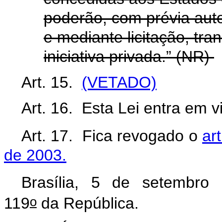
poderão, com prévia aut
e mediante licitação, tran
iniciativa privada.” (NR)
Art. 15.
(VETADO)
Art. 16. Esta Lei entra em v
Art. 17. Fica revogado o
ar
de 2003.
Brasília, 5 de setembro
o
119
da República.