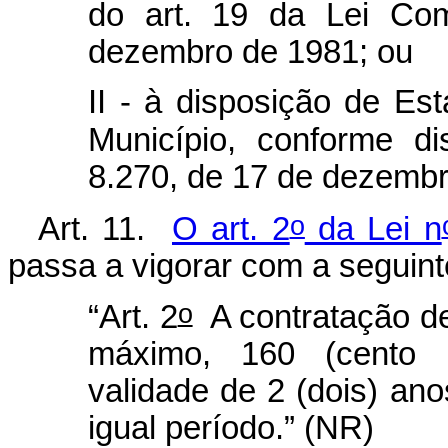
do art. 19 da Lei Co
dezembro de 1981; ou
II - à disposição de Est
Município, conforme d
8.270, de 17 de dezembr
o
Art. 11.
O art. 2
da Lei n
passa a vigorar com a seguint
o
“Art. 2
A contratação de 
máximo, 160 (cento 
validade de 2 (dois) an
igual período.” (NR)