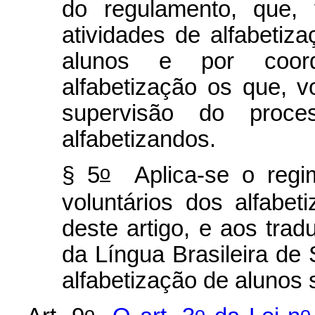
do regulamento, que, 
atividades de alfabetiz
alunos e por coor
alfabetização os que, 
supervisão do proc
alfabetizandos.
o
§ 5
Aplica-se o regim
voluntários dos alfabe
deste artigo, e aos tradu
da Língua Brasileira de 
alfabetização de alunos 
o
o
o