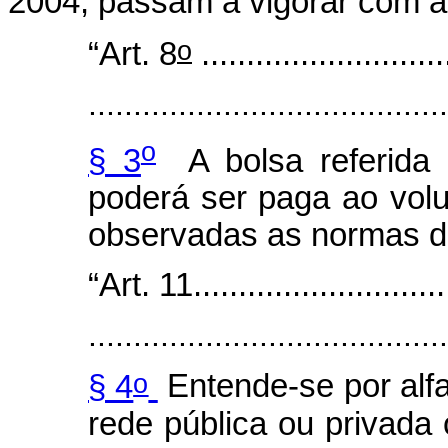
2004, passam a vigorar com a
o
“Art. 8
...........................
........................................
o
§ 3
A bolsa referida
poderá ser paga ao volu
observadas as normas 
“Art. 11.............................
........................................
o
§ 4
Entende-se por alf
rede pública ou privada