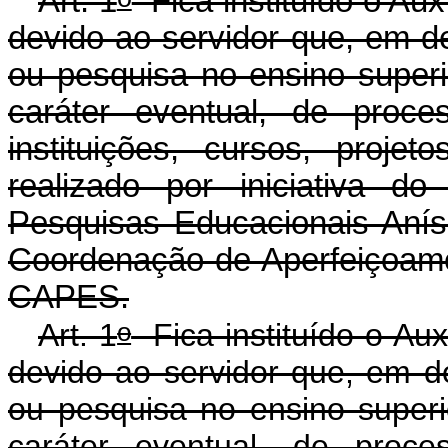
Art. 1
Fica instituído o Aux
devido ao servidor que, em d
ou pesquisa no ensino superio
caráter eventual, de proce
instituições, cursos, proj
realizado por iniciativa d
Pesquisas Educacionais Anís
Coordenação de Aperfeiçoame
CAPES.
o
Art. 1
Fica instituído o Aux
devido ao servidor que, em d
ou pesquisa no ensino superio
caráter eventual, de proce