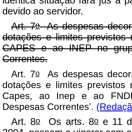
idêntica situação fará jus a
devido ao servidor.
o
Art. 7
As despesas decorr
dotações e limites previsto
CAPES e ao INEP no grup
Correntes.
o
Art. 7
As despesas decorr
dotações e limites previsto
Capes, ao Inep e ao FNDE
Despesas Correntes’.
(Redação
o
o
Art. 8
Os arts. 8
e 11 d