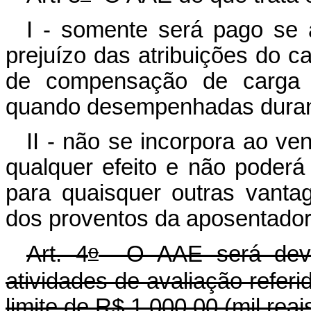
I - somente será pago se 
prejuízo das atribuições do c
de compensação de carga h
quando desempenhadas durante
II - não se incorpora ao ve
qualquer efeito e não poderá
para quaisquer outras vantag
dos proventos da aposentador
o
Art. 4
O AAE será devid
atividades de avaliação referi
limite de R$ 1.000,00 (mil reai