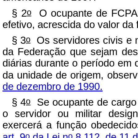
o
§ 2
O ocupante de FCPAN 
efetivo, acrescida do valor da
o
§ 3
Os servidores civis e m
da Federação que sejam des
diárias durante o período em
da unidade de origem, obser
de dezembro de 1990.
o
§ 4
Se ocupante de cargo 
o servidor ou militar desi
exercerá a função obedecido
o
o
art. 9
da Lei n
8.112, de 11 