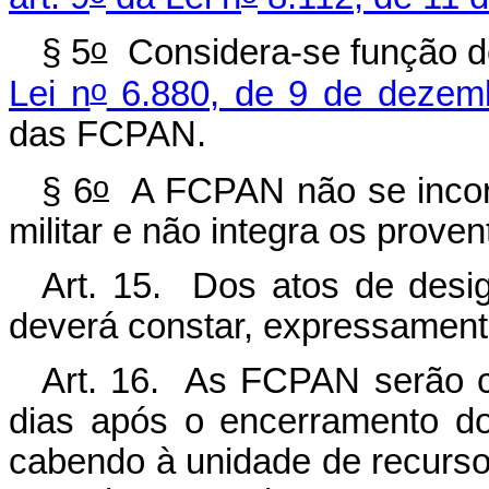
o
§ 5
Considera-se função de 
o
Lei n
6.880, de 9 de dezem
das FCPAN.
o
§ 6
A FCPAN não se incorp
militar e não integra os prove
Art. 15. Dos atos de desi
deverá constar, expressamente,
Art. 16. As FCPAN serão c
dias após o encerramento d
cabendo à unidade de recurs