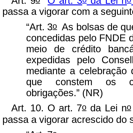
Art. 9
O art. 3
da Lei n
passa a vigorar com a seguint
o
“Art. 3
As bolsas de que 
concedidas pelo FNDE di
meio de crédito banc
expedidas pelo Consel
mediante a celebração
que constem os cor
obrigações.” (NR)
o
o
Art. 10. O art. 7
da Lei n
passa a vigorar acrescido do 