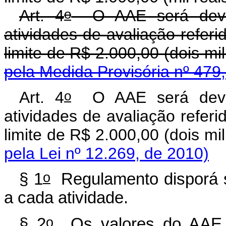
o
Art. 4
O AAE será devid
atividades de avaliação referi
limite de R$ 2.000,00 (dois mil
pela Medida Provisória nº 479
o
Art. 4
O AAE será devid
atividades de avaliação referi
limite de R$ 2.000,00 (dois mil
pela Lei nº 12.269, de 2010)
o
§ 1
Regulamento disporá s
a cada atividade.
o
§ 2
Os valores do AAE 