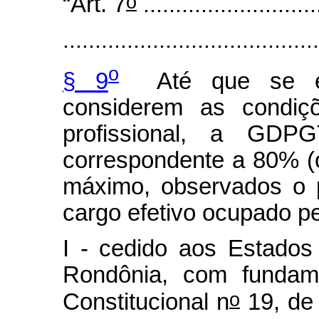
o
“Art. 7
...........................
........................................
o
§ 9
Até que se efe
considerem as condiçõ
profissional, a GD
correspondente a 80% (o
máximo, observados o 
cargo efetivo ocupado pe
I - cedido aos Estado
Rondônia, com fundam
o
Constitucional n
19, de 