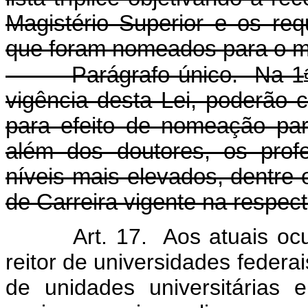
Magistério Superior e os req
que foram nomeados para o m
Parágrafo único. Na 1
vigência desta Lei, poderão co
para efeito de nomeação para
além dos doutores, os prof
níveis mais elevados, dentre
de Carreira vigente na respecti
Art. 17. Aos atuais oc
reitor de universidades federai
de unidades universitárias 