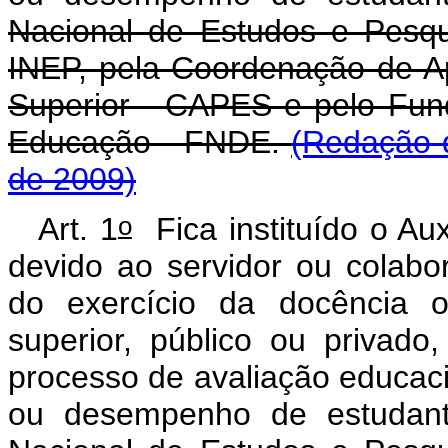
Nacional de Estudos e Pesqui
INEP, pela Coordenação de A
Superior - CAPES e pelo Fun
Educação - FNDE.
(Redação d
de 2009)
o
Art. 1
Fica instituído o Aux
devido ao servidor ou colabo
do exercício da docência 
superior, público ou privado,
processo de avaliação educacio
ou desempenho de estudante