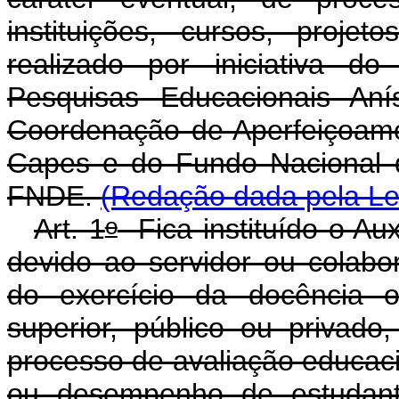
instituições, cursos, proj
realizado por iniciativa d
Pesquisas Educacionais Aní
Coordenação de Aperfeiçoame
Capes e do Fundo Nacional 
FNDE.
(Redação dada pela Lei
o
Art. 1
Fica instituído o Aux
devido ao servidor ou colabo
do exercício da docência 
superior, público ou privado,
processo de avaliação educacio
ou desempenho de estudante