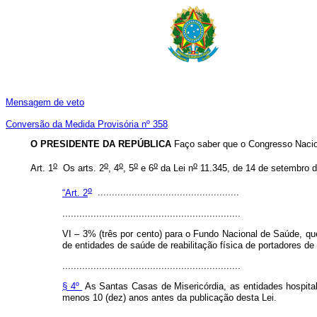
Mensagem de veto
Conversão da Medida Provisória nº 358
O PRESIDENTE DA REPÚBLICA
Faço saber que o Congresso Nacion
o
o
o
o
o
o
Art. 1
Os arts. 2
, 4
, 5
e 6
da Lei n
11.345, de 14 de setembro d
o
“Art. 2
..................................................
...............................................................
VI – 3% (três por cento) para o Fundo Nacional de Saúde, qu
de entidades de saúde de reabilitação física de portadores de 
...............................................................
§ 4º
As Santas Casas de Misericórdia, as entidades hospitala
menos 10 (dez) anos antes da publicação desta Lei.