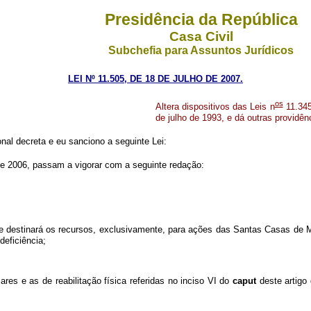
Presidência da República
Casa Civil
Subchefia para Assuntos Jurídicos
LEI Nº 11.505, DE 18 DE JULHO DE 2007.
os
Altera dispositivos das Leis n
11.345
de julho de 1993, e dá outras providên
al decreta e eu sanciono a seguinte Lei:
e 2006, passam a vigorar com a seguinte redação:
e destinará os recursos, exclusivamente, para ações das Santas Casas de M
deficiência;
res e as de reabilitação física referidas no inciso VI do
caput
deste artigo