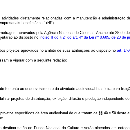
s atividades diretamente relacionadas com a manutenção e administração de 
mpresariais beneficiárias.” (NR)
 metragem aprovados pela Agência Nacional do Cinema - Ancine até 28 de d
ujeitarão ao disposto no
inciso II do § 2º do art. 4º da Lei nº 8.685, de 20 de 
os projetos aprovados no âmbito de suas atribuições ao disposto no
art. 1º-
assam a vigorar com a seguinte redação:
de fomento ao desenvolvimento da atividade audiovisual brasileira para fruiçã
lizar projetos de distribuição, exibição, difusão e produção independente de
o
o
ojetos específicos da área audiovisual de que tratam os §§ 4
e 5
deste ar
ne.
o destinar-se-ão ao Fundo Nacional da Cultura e serão alocados em catego