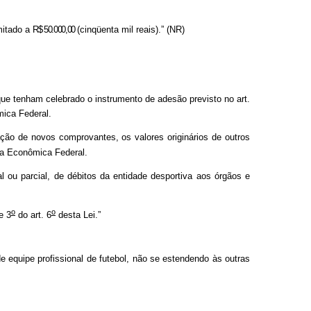
imitado a
R$ 50.000,00
(cinqüenta mil reais).” (NR)
ue tenham celebrado o instrumento de adesão previsto no art.
ica Federal.
ão de novos comprovantes, os valores originários de outros
xa Econômica Federal.
l ou parcial, de débitos da entidade desportiva aos órgãos e
o
o
e 3
do art. 6
desta Lei.”
 equipe profissional de futebol, não se estendendo às outras