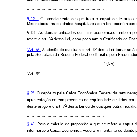
...............................................................
§ 12.
O parcelamento de que trata o
caput
deste artigo 
Misericórdia, às entidades hospitalares sem fins econômicos 
§ 13. As demais entidades sem fins econômicos também pode
o
refere o art. 3
desta Lei, caso possuam o Certificado de Enti
o
“Art. 5º
A adesão de que trata o art. 3
desta Lei tornar-se-á
pela Secretaria da Receita Federal do Brasil e pela Procura
...............................................................
” (NR)
o
“Art. 6
...................................................
...............................................................
§ 2º
O depósito pela Caixa Econômica Federal da remuneraçã
apresentação de comprovantes de regularidade emitidos por to
o
deste artigo e o art. 7
desta Lei ou de qualquer outra modalid
...............................................................
§ 4º
Para o cálculo da proporção a que se refere o
caput
d
informarão à Caixa Econômica Federal o montante do débito p