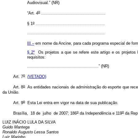
Audiovisual.” (NR)
o
“Art. 4
....................................................
o
§ 1
........................................................
...............................................................
III –
em nome da Ancine, para cada programa especial de fom
§ 2º
Os projetos a que se refere este artigo e os projetos
requisitos:
..........................................................
” (NR)
o
Art. 7
(VETADO)
o
Art. 8
As entidades nacionais de administração do esporte que receb
da União.
o
Art. 9
Esta Lei entra em vigor na data de sua publicação.
o
o
Brasília, 18 de julho de 2007; 186
da Independência e 119
da Rep
LUIZ INÁCIO LULA DA SILVA
Guido Mantega
Ronaldo Augusto Lessa Santos
Luiz Marinho