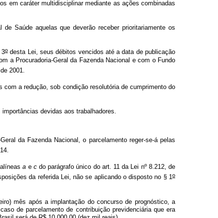
os em caráter multidisciplinar mediante as ações combinadas
 de Saúde aquelas que deverão receber prioritariamente os
o
 3
desta Lei, seus débitos vencidos até a data de publicação
, com a Procuradoria-Geral da Fazenda Nacional e com o Fundo
 de 2001.
s com a redução, sob condição resolutória de cumprimento do
 importâncias devidas aos trabalhadores.
-Geral da Fazenda Nacional, o parcelamento reger-se-á pelas
 14.
 alíneas
a
e
c
do parágrafo único do
art. 11 da Lei nº 8.212, de
o
disposições da referida Lei, não se aplicando o disposto no § 1
eiro) mês após a implantação do concurso de prognóstico, a
 caso de parcelamento de contribuição previdenciária que era
rasil será de R$ 10.000,00 (dez mil reais).