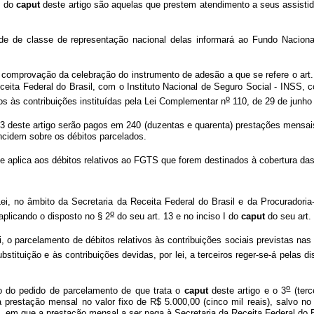
I do
caput
deste artigo são aquelas que prestem atendimento a seus assistid
 de classe de representação nacional delas informará ao Fundo Nacional
 comprovação da celebração do instrumento de adesão a que se refere o art.
ceita Federal do Brasil, com o Instituto Nacional de Seguro Social - INSS
o
os às contribuições instituídas pela Lei Complementar n
110, de 29 de junho
13 deste artigo serão pagos em 240 (duzentas e quarenta) prestações mensai
ncidem sobre os débitos parcelados.
e aplica aos débitos relativos ao FGTS que forem destinados à cobertura das
, no âmbito da Secretaria da Receita Federal do Brasil e da Procuradoria
o
aplicando o disposto no § 2
do seu art. 13 e no inciso I do
caput
do seu art.
 o parcelamento de débitos relativos às contribuições sociais previstas nas
substituição e às contribuições devidas, por lei, a terceiros reger-se-á pelas 
o
 do pedido de parcelamento de que trata o
caput
deste artigo e o 3
(terc
 prestação mensal no valor fixo de R$ 5.000,00 (cinco mil reais), salvo no
a, em que a prestação mensal a ser paga à Secretaria da Receita Federal do B