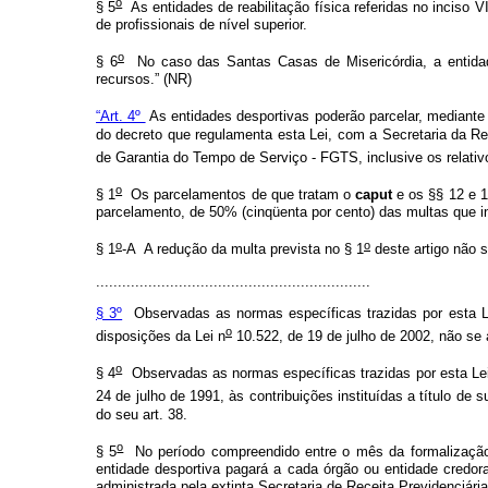
o
§ 5
As entidades de reabilitação física referidas no inciso V
de profissionais de nível superior.
o
§ 6
No caso das Santas Casas de Misericórdia, a entidade
recursos.” (NR)
“Art. 4º
As entidades desportivas poderão parcelar, mediante
do decreto que regulamenta esta Lei, com a Secretaria da Re
de Garantia do Tempo de Serviço - FGTS, inclusive os relativ
o
§ 1
Os parcelamentos de que tratam o
caput
e os §§ 12 e 
parcelamento, de 50% (cinqüenta por cento) das multas que i
o
o
§ 1
-A A redução da multa prevista no § 1
deste artigo não s
...............................................................
§ 3º
Observadas as normas específicas trazidas por esta Lei
o
disposições da Lei n
10.522, de 19 de julho de 2002, não se 
o
§ 4
Observadas as normas específicas trazidas por esta Lei,
24 de julho de 1991
, às contribuições instituídas a título de 
do seu art. 38.
o
§ 5
No período compreendido entre o mês da formalização
entidade desportiva pagará a cada órgão ou entidade credora
administrada pela extinta Secretaria de Receita Previdenciári