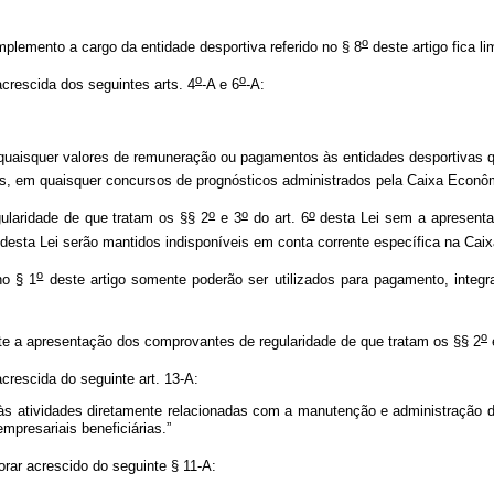
o
mplemento a cargo da entidade desportiva referido no § 8
deste artigo fica l
o
o
crescida dos seguintes arts. 4
-A e 6
-A:
 quaisquer valores de remuneração ou pagamentos às entidades desportivas q
s, em quaisquer concursos de prognósticos administrados pela Caixa Econôm
o
o
o
laridade de que tratam os §§ 2
e 3
do art. 6
desta Lei sem a apresentaç
desta Lei serão mantidos indisponíveis em conta corrente específica na Cai
o
no § 1
deste artigo somente poderão ser utilizados para pagamento, integra
o
te a apresentação dos comprovantes de regularidade de que tratam os §§ 2
crescida do seguinte art. 13-A:
às atividades diretamente relacionadas com a manutenção e administração de
mpresariais beneficiárias.”
orar acrescido do seguinte § 11-A: