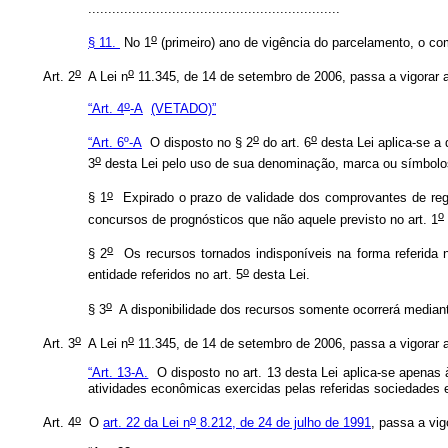
...............................................................
o
§ 11.
No 1
(primeiro) ano de vigência do parcelamento, o co
o
o
Art. 2
A Lei n
11.345, de 14 de setembro de 2006, passa a vigorar a
o
“Art. 4
-A
(VETADO)”
o
o
“Art. 6º-A
O disposto no § 2
do art. 6
desta Lei aplica-se a
o
3
desta Lei pelo uso de sua denominação, marca ou símbolo
o
§ 1
Expirado o prazo de validade dos comprovantes de regu
o
concursos de prognósticos que não aquele previsto no art. 1
o
§ 2
Os recursos tornados indisponíveis na forma referida 
o
entidade referidos no art. 5
desta Lei.
o
§ 3
A disponibilidade dos recursos somente ocorrerá median
o
o
Art. 3
A Lei n
11.345, de 14 de setembro de 2006, passa a vigorar a
“Art. 13-A.
O disposto no art. 13 desta Lei aplica-se apenas 
atividades econômicas exercidas pelas referidas sociedades e
o
o
Art. 4
O
art. 22 da Lei n
8.212, de 24 de julho de 1991
, passa a vig