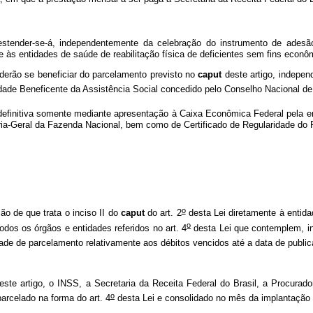
estender-se-á, independentemente da celebração do instrumento de adesão
e às entidades de saúde de reabilitação física de deficientes sem fins econô
rão se beneficiar do parcelamento previsto no
caput
deste artigo, indepe
dade Beneficente da Assistência Social concedido pelo Conselho Nacional de 
 definitiva somente mediante apresentação à Caixa Econômica Federal pela en
doria-Geral da Fazenda Nacional, bem como de Certificado de Regularidade 
o
o de que trata o inciso II do
caput
do art. 2
desta Lei diretamente à entid
o
dos os órgãos e entidades referidos no art. 4
desta Lei que contemplem, in
ade de parcelamento relativamente aos débitos vencidos até a data de public
este artigo, o INSS, a Secretaria da Receita Federal do Brasil, a Procura
o
arcelado na forma do art. 4
desta Lei e consolidado no mês da implantação d