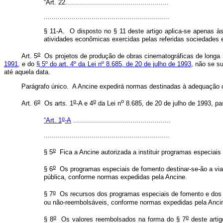
“Art. 22.
...................................................
...............................................................
§ 11-A. O disposto no § 11 deste artigo aplica-se apenas à
atividades econômicas exercidas pelas referidas sociedades e
o
Art. 5
Os projetos de produção de obras cinematográficas de longa
1991
, e do
§ 5º do art. 4º da Lei nº 8.685, de 20 de julho de 1993
, não se s
até aquela data.
Parágrafo único. A Ancine expedirá normas destinadas à adequação d
o
o
o
o
Art. 6
Os arts. 1
-A e 4
da Lei n
8.685, de 20 de julho de 1993, p
o
“Art. 1
-A
.................................................
...............................................................
o
§ 5
Fica a Ancine autorizada a instituir programas especiais 
o
§ 6
Os programas especiais de fomento destinar-se-ão a viabi
pública, conforme normas expedidas pela Ancine.
o
§ 7
Os recursos dos programas especiais de fomento e dos pr
ou não-reembolsáveis, conforme normas expedidas pela Anci
o
o
§ 8
Os valores reembolsados na forma do § 7
deste artig