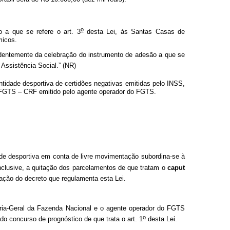
o
 a que se refere o art. 3
desta Lei, às Santas Casas de
micos.
ndentemente da celebração do instrumento de adesão a que se
Assistência Social.” (NR)
tidade desportiva de certidões negativas emitidas pelo INSS,
do FGTS – CRF emitido pelo agente operador do FGTS.
ade desportiva em conta de livre movimentação subordina-se à
clusive, a quitação dos parcelamentos de que tratam o
caput
ação do decreto que regulamenta esta Lei.
doria-Geral da Fazenda Nacional e o agente operador do FGTS
o
o concurso de prognóstico de que trata o art. 1
desta Lei.