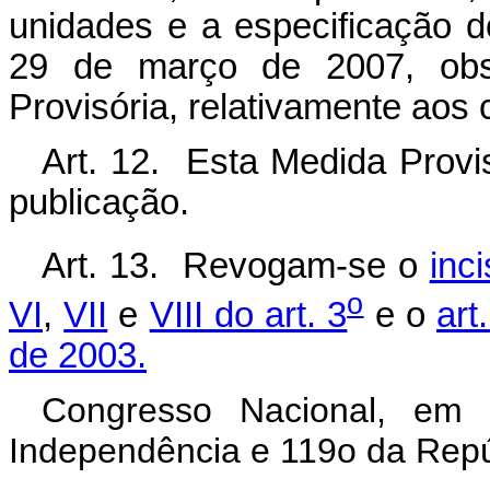
unidades e a especificação d
29 de março de 2007, obs
Provisória, relativamente aos 
Art. 12. Esta Medida Provi
publicação.
Art. 13. Revogam-se o
inci
o
VI
,
VII
e
VIII do art. 3
e o
art
de 2003.
Congresso Nacional, em
Independência e 119o da Repú