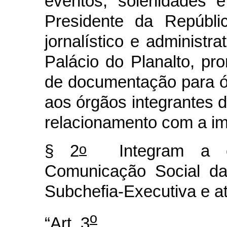
eventos, solenidades 
Presidente da Repúbli
jornalístico e administr
Palácio do Planalto, pr
de documentação para ór
aos órgãos integrantes 
relacionamento com a i
o
§ 2
Integram a est
Comunicação Social da
Subchefia-Executiva e at
o
“Art. 3
............................