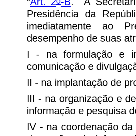
o
“
Art. 2
-B
.
À Secretar
Presidência da Repúbli
imediatamente ao Pr
desempenho de suas atri
I - na formulação e i
comunicação e divulgaçã
II - na implantação de p
III - na organização e 
informação e pesquisa de
IV - na coordenação da 