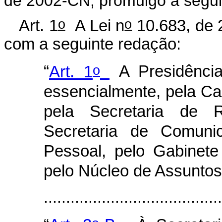
de 2002-CN, promulgo a seguin
o
o
Art. 1
A Lei n
10.683, de 
com a seguinte redação:
o
“
Art. 1
A Presidência
essencialmente, pela Cas
pela Secretaria de Re
Secretaria de Comunic
Pessoal, pelo Gabinete
pelo Núcleo de Assuntos
........................................