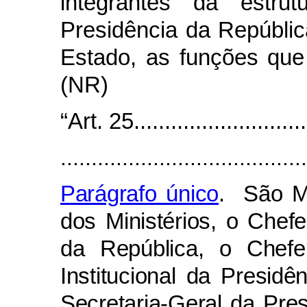
integrantes da estrut
Presidência da Repúblic
Estado, as funções que 
(NR)
“Art. 25.............................
........................................
Parágrafo único
. São Mi
dos Ministérios, o Chef
da República, o Chef
Institucional da Presid
Secretaria-Geral da Pre