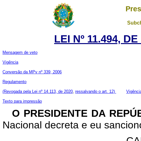
Pres
Subch
LEI Nº 11.494, D
Mensagem de veto
Vigência
Conversão da MPv nº 339, 2006
Regulamento
(Revogada pela Lei nº 14.113, de 2020
,
ressalvando o art. 12)
Vigênci
Texto para impressão
O PRESIDENTE DA REPÚ
Nacional decreta e eu sanciono
CA