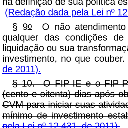
na definição de sua políti
(Redação dada pela Lei nº 12
o
§ 9
O não atendimento p
qualquer das condições de 
liquidação ou sua transforma
investimento, no que couber
de 2011).
§ 10. O FIP-IE e o FIP-
(cento e oitenta) dias após o
CVM para iniciar suas ativid
mínimo de investimento esta
pela Lei nº 12.431, de 2011).