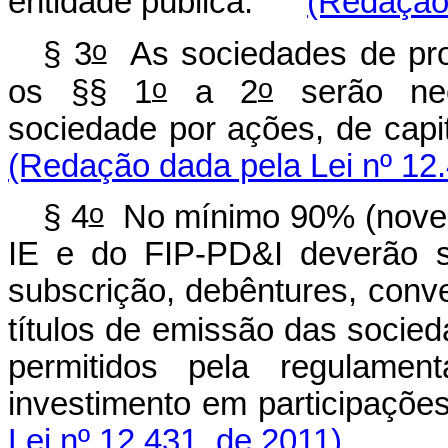
entidade pública.
(Redação 
o
§ 3
As sociedades de prop
o
o
os §§ 1
a 2
serão nec
sociedade por ações, d
(Redação dada pela Lei nº 12.
o
§ 4
No mínimo 90% (novent
IE e do FIP-PD&I deverão s
subscrição, debêntures, conv
títulos de emissão das socied
permitidos pela regulam
investimento em par
Lei nº 12.431, de 2011).