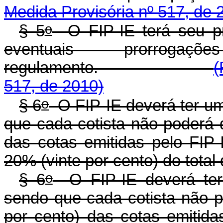
Medida Provisória nº 517, de 
o
§ 5
O FIP-IE terá seu pr
eventuais prorrog
regulamento.
(
517, de 2010)
o
§ 6
O FIP-IE deverá ter um
que cada cotista não poderá 
das cotas emitidas pelo FIP-
20% (vinte por cento) do total
o
§ 6
O FIP-IE deverá ter 
sendo que cada cotista não 
por cento) das cotas emitida