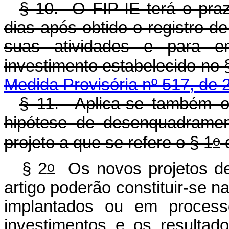
§ 10. O FIP-IE terá o pra
dias após obtido o registro d
suas atividades e para e
investimento estabelecido no 
Medida Provisória nº 517, de 
§ 11. Aplica-se também o 
hipótese de desenquadramen
o
projeto a que se refere o § 1
d
o
§ 2
Os novos projetos de
artigo poderão constituir-se n
implantados ou em process
investimentos e os resulta