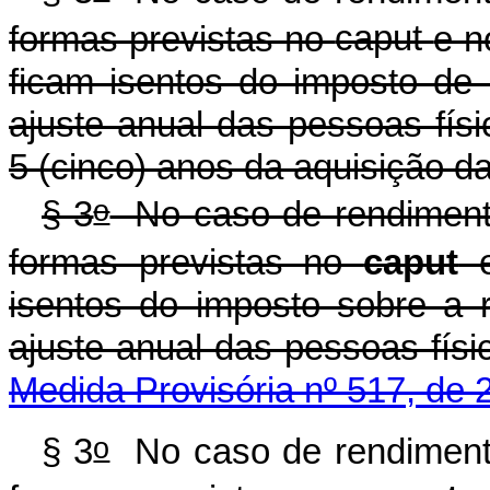
formas previstas no
caput
e n
ficam isentos do imposto de
ajuste anual das pessoas fís
5 (cinco) anos da aquisição da
o
§ 3
No caso de rendimentos
formas previstas no
caput
e
isentos do imposto sobre a 
ajuste anual das pess
Medida Provisória nº 517, de 
o
§ 3
No caso de rendimentos