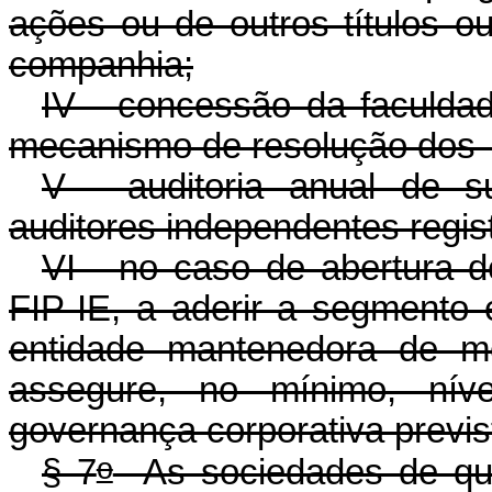
ações ou de outros títulos o
companhia;
IV - concessão da faculda
mecanismo de resolução dos co
V - auditoria anual de s
auditores independentes regi
VI - no caso de abertura de
FIP-IE, a aderir a segmento 
entidade mantenedora de m
assegure, no mínimo, níve
governança corporativa previs
o
§ 7
As sociedades de que