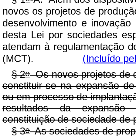
novos os projetos de produçã
desenvolvimento e inovação 
desta Lei por sociedades esp
atendam à regulamentação do 
(MCT).
(Incluído pe
o
§ 2
Os novos projetos de q
constituir-se na expansão de 
ou em processo de implantaçã
resultados da expansão
constituição de sociedade de p
o
§ 3
As sociedades de propó