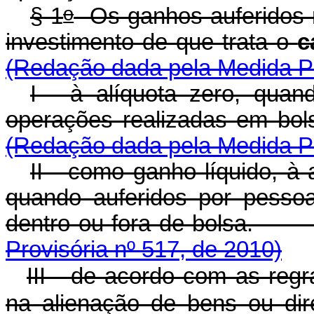
o
§ 1
Os ganhos auferidos n
investimento de que trata o
c
(Redação dada pela Medida Pr
I - à alíquota zero, quan
operações realizadas 
(Redação dada pela Medida Pr
II - como ganho líquido, à 
quando auferidos por pessoa
dentro ou fora de b
Provisória nº 517, de 2010)
III - de acordo com as regr
na alienação de bens ou dir