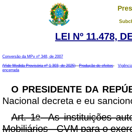
Pres
Subch
LEI Nº 11.478, 
Conversão da MPv nº 348, de 2007
(Vide Medida Provisória nº 1.303, de 2025)
Produção de efeitos
Vigênci
encerrada
O PRESIDENTE DA REPÚ
Nacional decreta e eu sanciono
o
Art. 1
As instituições aut
Mobiliários - CVM para o exerc