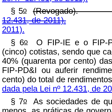
o
§ 5
(Revoga
12.431, de 2011).
2011).
o
§ 6
O FIP-IE e o FIP-P
(cinco) cotistas, sendo que c
40% (quarenta por cento) das
FIP-PD&I ou auferir rendim
cento) do total de ren
dada pela Lei nº 12.431, de 20
o
§ 7
As sociedades de que
menos, as práticas de govern