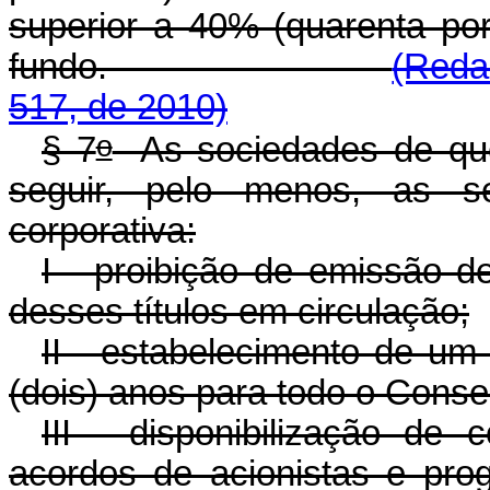
superior a 40% (quarenta por
fundo.
(Reda
517, de 2010)
o
§ 7
As sociedades de que
seguir, pelo menos, as se
corporativa:
I - proibição de emissão de
desses títulos em circulação;
II - estabelecimento de u
(dois) anos para todo o Conse
III - disponibilização de 
acordos de acionistas e pr