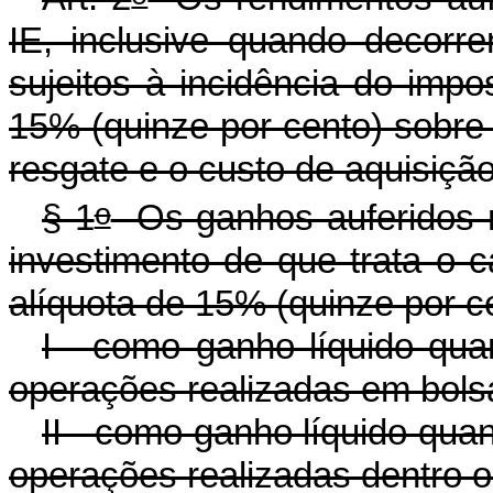
IE, inclusive quando decorre
sujeitos à incidência do impo
15% (quinze por cento) sobre a
resgate e o custo de aquisiçã
o
§ 1
Os ganhos auferidos n
investimento de que trata o
c
alíquota de 15% (quinze por c
I - como ganho líquido qua
operações realizadas em bols
II - como ganho líquido qua
operações realizadas dentro o