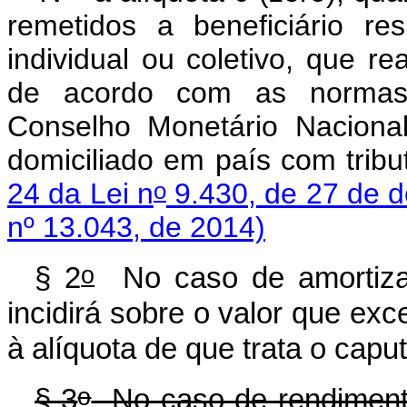
remetidos a beneficiário res
individual ou coletivo, que re
de acordo com as normas 
Conselho Monetário Naciona
domiciliado em país com trib
o
24 da Lei n
9.430, de 27 de 
nº 13.043, de 2014)
o
§ 2
No caso de amortizaç
incidirá sobre o valor que exc
à alíquota de que trata o
capu
o
§ 3
No caso de rendimentos