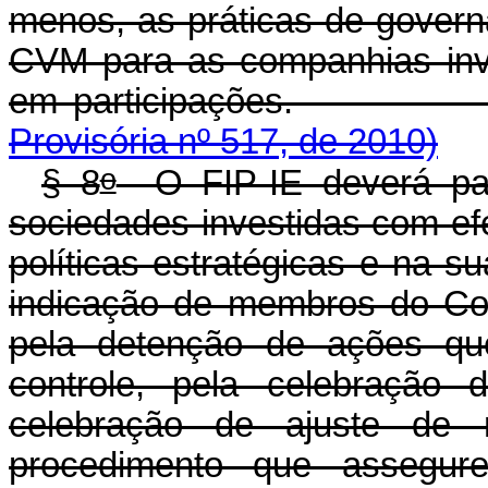
menos, as práticas de govern
CVM para as companhias inve
em participaç
Provisória nº 517, de 2010)
o
§ 8
O FIP-IE deverá part
sociedades investidas com efe
políticas estratégicas e na 
indicação de membros do Con
pela detenção de ações que
controle, pela celebração 
celebração de ajuste de 
procedimento que assegure