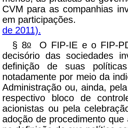
CVM para as companhias inve
em participações
de 2011).
o
§ 8
O FIP-IE e o FIP-PD&
decisório das sociedades in
definição de suas política
notadamente por meio da in
Administração ou, ainda, pel
respectivo bloco de contro
acionistas ou pela celebraçã
adoção de procedimento que a