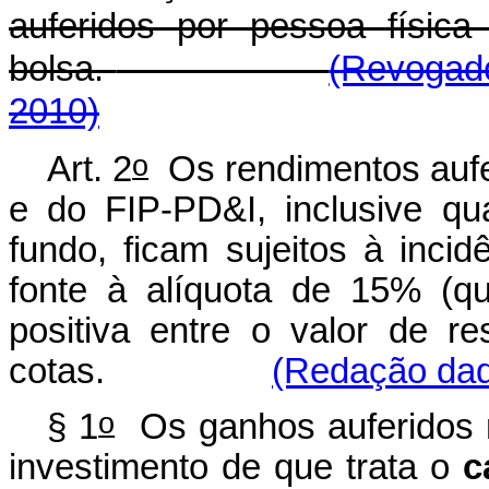
auferidos por pessoa físic
bolsa.
(Revogado
2010)
o
Art. 2
Os rendimentos aufer
e do FIP-PD&I, inclusive qu
fundo, ficam sujeitos à inci
fonte à alíquota de 15% (qu
positiva entre o valor de r
cotas.
(Redação dada
o
§ 1
Os ganhos auferidos n
investimento de que trata o
c