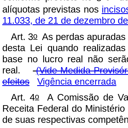
alíquotas previstas nos
inciso
11.033, de 21 de dezembro d
o
Art. 3
As perdas apuradas n
desta Lei quando realizadas
base no lucro real não serã
real.
(Vide Medida Provisór
efeitos
Vigência encerrada
o
Art. 4
A Comissão de Valo
Receita Federal do Ministéri
de suas respectivas competênc