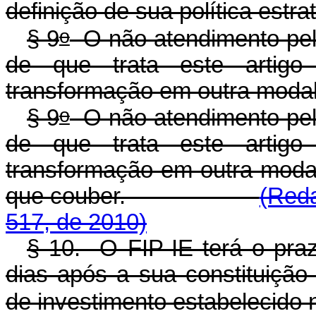
definição de sua política estr
o
§ 9
O não atendimento pel
de que trata este artigo
transformação em outra modal
o
§ 9
O não atendimento pel
de que trata este artigo
transformação em outra modal
que couber.
(Reda
517, de 2010)
§ 10. O FIP-IE terá o pra
dias após a sua constituição
de investimento estabelecido 