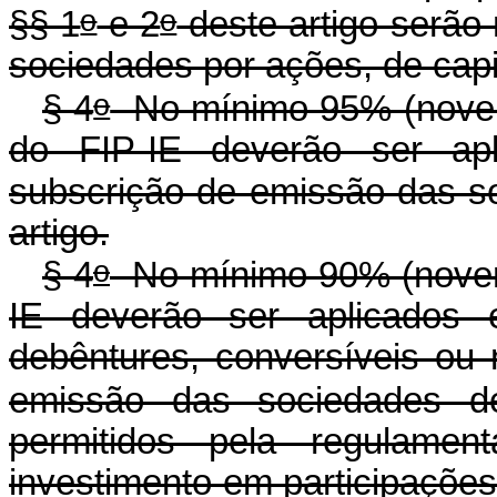
o
o
§§ 1
e 2
deste artigo serão
sociedades por ações, de capi
o
§ 4
No mínimo 95% (novent
do FIP-IE deverão ser a
subscrição de emissão das so
artigo.
o
§ 4
No mínimo 90% (novent
IE deverão ser aplicados 
debêntures, conversíveis ou 
emissão das sociedades d
permitidos pela regulam
investimento em par