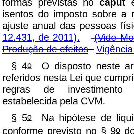
formas previstas no
caput
e
isentos do imposto sobre a 
ajuste anual das pessoas 
12.431, de 2011).
(Vide Me
Produção de efeitos
Vigência
o
§ 4
O disposto neste art
referidos nesta Lei que cumpri
regras de investimento 
estabelecida pela CVM.
o
§ 5
Na hipótese de liqui
o
conforme previsto no § 9
do