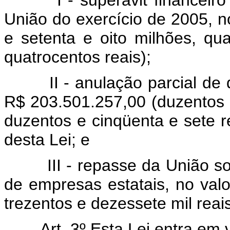
I - superávit financeiro a
União do exercício de 2005, n
e setenta e oito milhões, qu
quatrocentos reais);
II - anulação parcial de do
R$ 203.501.257,00 (duzentos e
duzentos e cinqüenta e sete r
desta Lei; e
III - repasse da União sob 
de empresas estatais, no valo
trezentos e dezessete mil reais
Art. 3º Esta Lei entra em vi