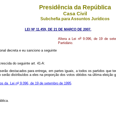
Presidência da República
Casa Civil
Subchefia para Assuntos Jurídicos
LEI Nº 11.459, DE 21 DE MARÇO DE 2007.
o
Altera a Lei n
9.096, de 19 de setem
Partidário.
nal decreta e eu sanciono a seguinte
rescida do seguinte art. 41-A:
 serão destacados para entrega, em partes iguais, a todos os partidos que te
o serão distribuídos a eles na proporção dos votos obtidos na última eleição
o
bos da Lei n
9.096, de 19 de setembro de 1995
.
blica.