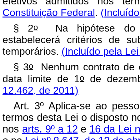
efetivos admitidos nos t
Constituição Federal
.
(Incluíd
o
§ 2
Na hipótese do
estabelecerá critérios de su
temporários.
(Incluído pela Le
o
§ 3
Nenhum contrato de qu
o
data limite de 1
de dezemb
12.462, de 2011)
Art. 3º Aplica-se ao pess
termos desta Lei o disposto 
nos
arts. 9º a 12
e
16 da Lei 