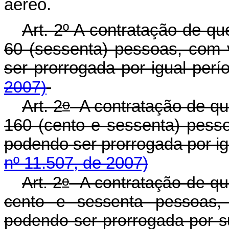
aéreo.
Art. 2º A contratação de qu
60 (sessenta) pessoas, com 
ser prorrogada por igual perí
2007)
o
Art. 2
A contratação de que
160 (cento e sessenta) pesso
podendo ser prorrogada por ig
nº 11.507, de 2007)
o
Art. 2
A contratação de que
cento e sessenta pessoas,
podendo ser prorrogada por s