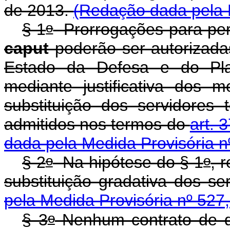
de 2013.
(Redação dada pela M
o
§ 1
Prorrogações para perí
caput
poderão ser autorizadas
Estado da Defesa e do Pla
mediante justificativa dos m
substituição dos servidores 
admitidos nos termos do
art. 
dada pela Medida Provisória n
o
o
§ 2
Na hipótese do § 1
, 
substituição gradativa dos se
pela Medida Provisória nº 527,
o
§ 3
Nenhum contrato de qu