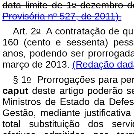
o
data limite de 1
dezembro d
Provisória nº 527, de 2011).
o
Art. 2
A contratação de que
160 (cento e sessenta) pess
anos, podendo ser prorrogada
março de 2013.
(Redação dada
o
§ 1
Prorrogações para perí
caput
deste artigo poderão s
Ministros de Estado da Defe
Gestão, mediante justificativ
total substituição dos serv