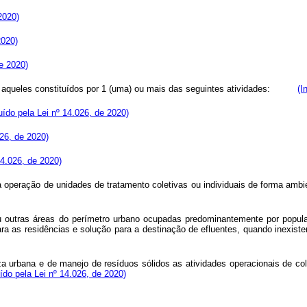
2020)
2020)
de 2020)
 aqueles constituídos por 1 (uma) ou mais das seguintes atividades:
(I
luído pela Lei nº 14.026, de 2020)
026, de 2020)
14.026, de 2020)
 da operação de unidades de tratamento coletivas ou individuais de forma amb
u outras áreas do perímetro urbano ocupadas predominantemente por populaç
 para as residências e solução para a destinação de efluentes, quando inexist
a urbana e de manejo de resíduos sólidos as atividades operacionais de colet
uído pela Lei nº 14.026, de 2020)