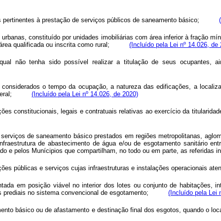
is pertinentes à prestação de serviços públicos de saneamento básico;
rbanas, constituído por unidades imobiliárias com área inferior à fração mí
ea qualificada ou inscrita como rural;
(Incluído pela Lei nº 14.026, de
o qual não tenha sido possível realizar a titulação de seus ocupantes,
ão, considerados o tempo da ocupação, a natureza das edificações, a locali
eral;
(Incluído pela Lei nº 14.026, de 2020)
ões constitucionais, legais e contratuais relativas ao exercício da titularid
serviços de saneamento básico prestados em regiões metropolitanas, aglomer
nfraestrutura de abastecimento de água e/ou de esgotamento sanitário ent
ado e pelos Munícipios que compartilham, no todo ou em parte, as referidas i
ções públicas e serviços cujas infraestruturas e instalações operacionais at
ntada em posição viável no interior dos lotes ou conjunto de habitações, 
es prediais no sistema convencional de esgotamento;
(Incluído pela Lei
ento básico ou de afastamento e destinação final dos esgotos, quando o local