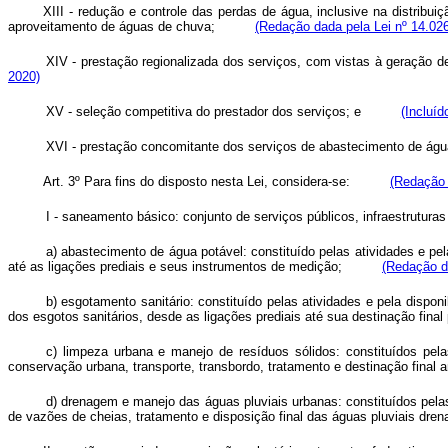
XIII - redução e controle das perdas de água, inclusive na distribu
aproveitamento de águas de chuva;
(Redação dada pela Lei nº 14.026
XIV - prestação regionalizada dos serviços, com vistas à geração de
2020)
XV - seleção competitiva do prestador dos serviços; e
(Incluíd
XVI - prestação concomitante dos serviços de abastecimento de águ
Art. 3º Para fins do disposto nesta Lei, considera-se:
(Redação 
I - saneamento básico: conjunto de serviços públicos, infraestruturas
a) abastecimento de água potável: constituído pelas atividades e pe
até as ligações prediais e seus instrumentos de medição;
(Redação d
b) esgotamento sanitário: constituído pelas atividades e pela dispon
dos esgotos sanitários, desde as ligações prediais até sua destinação fi
c) limpeza urbana e manejo de resíduos sólidos: constituídos pela
conservação urbana, transporte, transbordo, tratamento e destinação final
d) drenagem e manejo das águas pluviais urbanas: constituídos pelas
de vazões de cheias, tratamento e disposição final das águas pluviais dren