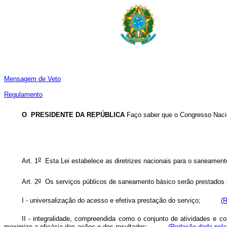
Mensagem de Veto
Regulamento
O PRESIDENTE DA REPÚBLICA
Faço saber que o Congresso Nacion
o
Art. 1
Esta Lei estabelece as diretrizes nacionais para o saneamento
o
Art. 2
Os serviços públicos de saneamento básico serão prestados 
I - universalização do acesso e efetiva prestação do
serviço
;
(
II - integralidade, compreendida como o conjunto de atividades 
maximize a eficácia das ações e dos resultados;
(Redação dada pela 