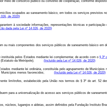
, por meio de consórcio público ou convênio de cooperação, conforme disposto 
domicílios ocupados ao saneamento básico, em todos os serviços previstos n
.026, de 2020)
garantem à sociedade informações, representações técnicas e participação 
ção dada pela Lei nº 14.026, de 2020)
 um ou mais componentes dos serviços públicos de saneamento básico em det
de instituída pelos Estados mediante lei complementar, de acordo com o
§ 3º 
(Estatuto da Metrópole);
(Incluído pela Lei nº 14.026, de 2020)
 Estados mediante lei ordinária, constituída pelo agrupamento de Municípios
os Municípios menos favorecidos;
(Incluído pela Lei nº 14.026, de 2020)
ente limítrofes, estabelecido pela União nos termos do § 3º do art. 52 de
tribuem para a universalização do acesso aos serviços públicos de saneament
os, núcleos, lugarejos e aldeias, assim definidos pela Fundação Instituto Bras