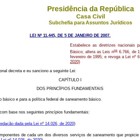
Presidência da República
Casa Civil
Subchefia para Assuntos Jurídicos
LEI Nº 11.445, DE 5 DE JANEIRO DE 2007.
Es
tabelece as diretrizes nacionais 
os
Básico; altera as Leis n
6.766, de 1
fevereiro de 1995; e revoga a Lei
2020)
al decreta e eu sanciono a seguinte Lei:
CAPÍTULO I
DOS PRINCÍPIOS FUNDAMENTAIS
 básico e para a política federal de saneamento básico.
com base nos seguintes princípios fundamentais:
Redação dada pela Lei nº 14.026, de 2020)
e componentes de cada um dos diversos serviços de saneamento que propic
Lei nº 14.026, de 2020)