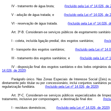
IV - tratamento de água bruta;
(Incluído pela Lei nº 14.026, de 
V - adução de água tratada; e
(Incluído pela Lei nº 14.026, de 
VI - reservação de água tratada.
(Incluído pela Lei nº 14.026, 
Art. 3º-B. Consideram-se serviços públicos de esgotamento sanitário
I - coleta, incluída ligação predial, dos esgotos sanitários;
(Inc
II - transporte dos esgotos sanitários;
(Incluído pela Lei nº 14.
III - tratamento dos esgotos sanitários; e
(Incluído pela Lei nº 
IV - disposição final dos esgotos sanitários e dos lodos originários
14.026, de 2020)
Parágrafo único. Nas Zonas Especiais de Interesse Social (Zeis) o
diretamente pelo titular ou por concessionário, inclui conjuntos sanitários
regularização fundiária.
(Incluído pela Lei nº 14.026, de 2020)
Art. 3º-C. Consideram-se serviços públicos especializados de limpez
tratamento, inclusive por compostagem, e destinação final dos:
(Incl
I - resíduos domésticos;
(Incluído pela Lei nº 14.026, de 2020)