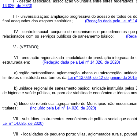
II - gestão associada: associação voluntária entre entes federativos
14.026, de 2020)
III - universalização: ampliação progressiva do acesso de todos os 
final adequados dos esgotos sanitários;
(Redação dada pela Lei nº 14
IV - controle social: conjunto de mecanismos e procedimentos que 
relacionados com os serviços públicos de saneamento básico;
(Reda
V - (VETADO);
VI - prestação regionalizada: modalidade de prestação integrada de
estruturada em:
(Redação dada pela Lei nº 14.026, de 2020)
a) região metropolitana, aglomeração urbana ou microrregião: unida
limítrofes e instituída nos termos da
Lei nº 13.089, de 12 de janeiro de 2015
b) unidade regional de saneamento básico: unidade instituída pelos
de higiene e saúde pública, ou para dar viabilidade econômica e técnica a
c) bloco de referência: agrupamento de Municípios não necessariam
titulares;
(Incluído pela Lei nº 14.026, de 2020)
VII - subsídios: instrumentos econômicos de política social que con
Lei nº 14.026, de 2020)
VIII - localidades de pequeno porte: vilas, aglomerados rurais, povoad