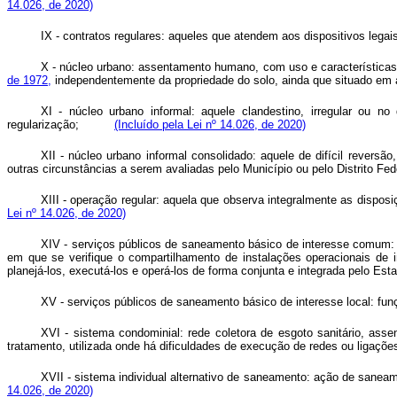
14.026, de 2020)
IX - contratos regulares: aqueles que atendem aos dispositivos lega
X - núcleo urbano: assentamento humano, com uso e características u
de 1972,
independentemente da propriedade do solo, ainda que situado em ár
XI - núcleo urbano informal: aquele clandestino, irregular ou n
regularização;
(Incluído pela Lei nº 14.026, de 2020)
XII - núcleo urbano informal consolidado: aquele de difícil revers
outras circunstâncias a serem avaliadas pelo Município ou pelo Distrito Fed
XIII - operação regular: aquela que observa integralmente as disposiç
Lei nº 14.026, de 2020)
XIV - serviços públicos de saneamento básico de interesse comum: 
em que se verifique o compartilhamento de instalações operacionais de i
planejá-los, executá-los e operá-los de forma conjunta e integrada pelo Est
XV - serviços públicos de saneamento básico de interesse local: fun
XVI - sistema condominial: rede coletora de esgoto sanitário, asse
tratamento, utilizada onde há dificuldades de execução de redes ou ligaçõ
XVII - sistema individual alternativo de saneamento: ação de saneam
14.026, de 2020)