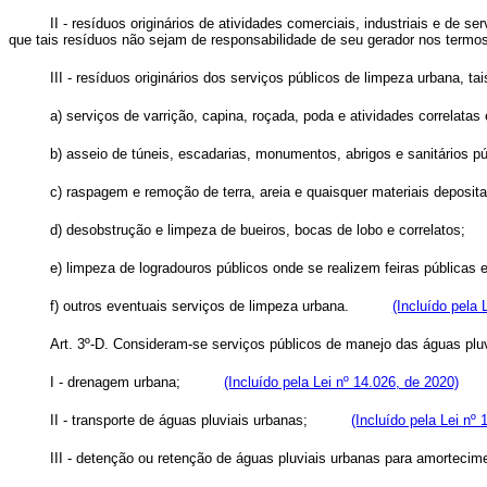
II - resíduos originários de atividades comerciais, industriais e de 
que tais resíduos não sejam de responsabilidade de seu gerador nos termos 
III - resíduos originários dos serviços públicos de limpeza urbana, ta
a) serviços de varrição, capina, roçada, poda e atividades correlatas
b) asseio de túneis, escadarias, monumentos, abrigos e sanitários pú
c) raspagem e remoção de terra, areia e quaisquer materiais deposit
d) desobstrução e limpeza de bueiros, bocas de lobo e correlatos;
e) limpeza de logradouros públicos onde se realizem feiras públicas 
f) outros eventuais serviços de limpeza urbana.
(Incluído pela 
Art. 3º-D. Consideram-se serviços públicos de manejo das águas pluv
I - drenagem urbana;
(Incluído pela Lei nº 14.026, de 2020)
II - transporte de águas pluviais urbanas;
(Incluído pela Lei nº 
III - detenção ou retenção de águas pluviais urbanas para amortecim