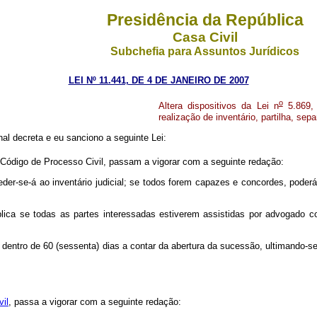
Presidência da República
Casa Civil
Subchefia para Assuntos Jurídicos
LEI Nº 11.441, DE 4 DE JANEIRO DE 2007
o
Altera dispositivos da Lei n
5.869, 
realização de inventário, partilha, se
l decreta e eu sanciono a seguinte Lei:
 Código de Processo Civil, passam a vigorar com a seguinte redação:
r-se-á ao inventário judicial; se todos forem capazes e concordes, poderá fa
ública se todas as partes interessadas estiverem assistidas por advogado
to dentro de 60 (sessenta) dias a contar da abertura da sucessão, ultimando-
il
, passa a vigorar com a seguinte redação: