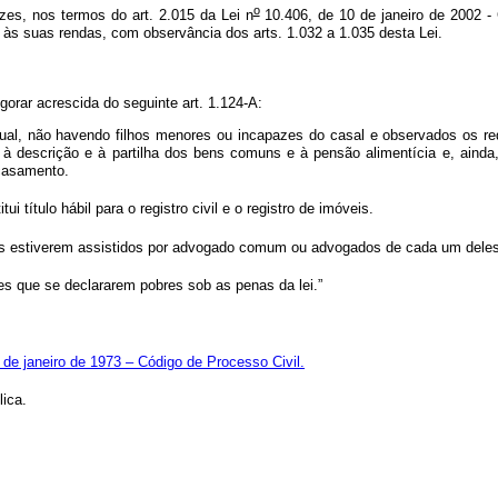
o
azes, nos termos do art. 2.015 da Lei n
10.406, de 10 de janeiro de 2002 - 
e às suas rendas, com observância dos arts. 1.032 a 1.035 desta Lei.
orar acrescida do seguinte art. 1.124-A:
al, não havendo filhos menores ou incapazes do casal e observados os requ
vas à descrição e à partilha dos bens comuns e à pensão alimentícia e, ain
casamento.
 título hábil para o registro civil e o registro de imóveis.
es estiverem assistidos por advogado comum ou advogados de cada um deles, c
les que se declararem pobres sob as penas da lei.”
 de janeiro de 1973 – Código de Processo Civil.
ica.