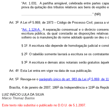
“Art. 1.031. A partilha amigável, celebrada entre partes cap
prova da quitação dos tributos relativos aos bens do espólio 
.........................................................................” (NR)
o
o
Art. 3
A Lei n
5.869, de 1973 – Código de Processo Civil, passa a vig
“
Art. 1.124-A.
A separação consensual e o divórcio consensu
escritura pública, da qual constarão as disposições relati
solteiro ou à manutenção do nome adotado quando se deu o 
o
§ 1
A escritura não depende de homologação judicial e constitui
o
§ 2
O tabelião somente lavrará a escritura se os contratant
o
§ 3
A escritura e demais atos notariais serão gratuitos àque
o
Art. 4
Esta Lei entra em vigor na data de sua publicação.
o
o
Art. 5
Revoga-se o
parágrafo único do art. 983 da Lei n
5.869, de 11
o
o
Brasília, 4 de janeiro de 2007; 186
da Independência e 119
da Repúbl
LUIZ INÁCIO LULA DA SILVA
Márcio Thomaz Bastos
Este texto não substitui o publicado no D.O.U. de 5.1.2007.