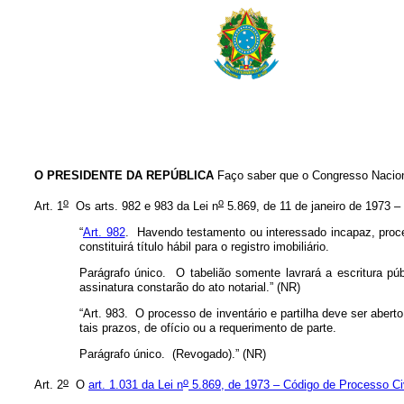
O PRESIDENTE DA REPÚBLICA
Faço saber que o Congresso Naciona
o
o
Art. 1
Os arts. 982 e 983 da Lei n
5.869, de 11 de janeiro de 1973 –
“
Art. 982
. Havendo testamento ou interessado incapaz, procede
constituirá título hábil para o registro imobiliário.
Parágrafo único. O tabelião somente lavrará a escritura p
assinatura constarão do ato notarial.” (NR)
“Art. 983. O processo de inventário e partilha deve ser aber
tais prazos, de ofício ou a requerimento de parte.
Parágrafo único. (Revogado).” (NR)
o
o
Art. 2
O
art. 1.031 da Lei n
5.869, de 1973 – Código de Processo Civ