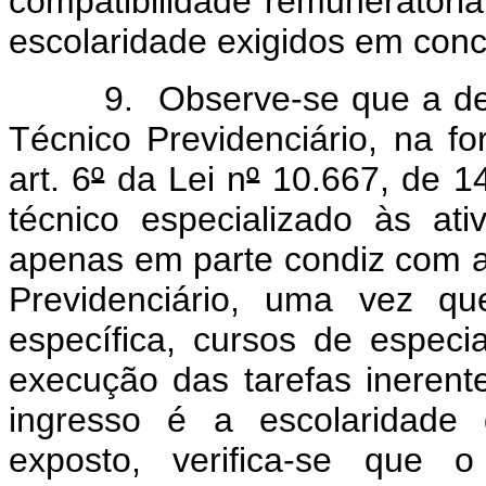
compatibilidade remuneratória,
escolaridade exigidos em con
9. Observe-se que a descri
Técnico Previdenciário, na fo
art. 6
º
da Lei n
º
10.667, de 14
técnico especializado às at
apenas em parte condiz com as
Previdenciário, uma vez q
específica, cursos de especi
execução das tarefas inerent
ingresso é a escolaridade 
exposto, verifica-se que o