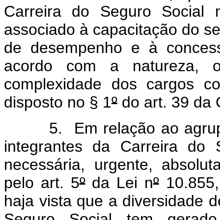
Carreira do Seguro Social 
associado à capacitação do se
de desempenho e à concessã
acordo com a natureza, o
complexidade dos cargos co
disposto no § 1
º
do art. 39 da 
5. Em relação ao agrupame
integrantes da Carreira do 
necessária, urgente, absolu
pelo art. 5
º
da Lei n
º
10.855,
haja vista que a diversidade 
Seguro Social tem gerado 