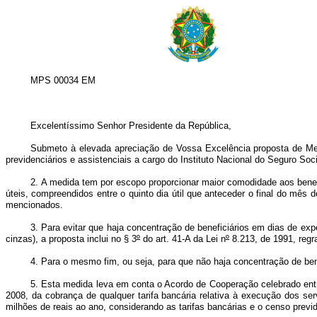
MPS 00034 EM
Excelentíssimo Senhor Presidente da República,
Submeto à elevada apreciação de Vossa Excelência proposta de Medi
previdenciários e assistenciais a cargo do Instituto Nacional do Seguro So
2. A medida tem por escopo proporcionar maior comodidade aos benefi
úteis, compreendidos entre o quinto dia útil que anteceder o final do mês
mencionados.
3. Para evitar que haja concentração de beneficiários em dias de exp
cinzas), a proposta inclui no § 3
º
do art. 41-A da Lei n
º
8.213, de 1991, regr
4. Para o mesmo fim, ou seja, para que não haja concentração de ben
5. Esta medida leva em conta o Acordo de Cooperação celebrado entre 
2008, da cobrança de qualquer tarifa bancária relativa à execução dos s
milhões de reais ao ano, considerando as tarifas bancárias e o censo previd