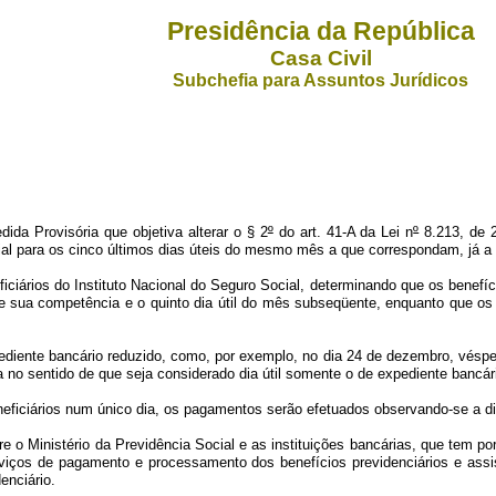
Presidência da República
Casa Civil
Subchefia para Assuntos Jurídicos
da Provisória que objetiva alterar o § 2
º
do art. 41-A da Lei n
º
8.213, de 2
cial para os cinco últimos dias úteis do mesmo mês
a que correspondam, já a
ciários do Instituto Nacional do Seguro Social, determinando que os benefí
 de sua competência e o quinto dia útil do mês subseqüente, enquanto que os
ediente bancário reduzido, como, por exemplo, no dia 24 de dezembro, véspera 
a no sentido de que seja considerado dia útil somente o de expediente bancá
eficiários num único dia, os pagamentos serão efetuados observando-se a dis
o Ministério da Previdência Social e as instituições bancárias, que tem por
erviços de pagamento e processamento dos benefícios previdenciários e ass
enciário.