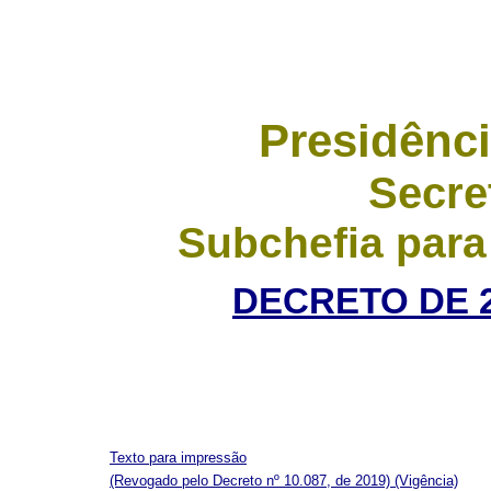
Presidênci
Secre
Subchefia para
DECRETO DE 2
Texto para impressão
(Revogado pelo Decreto nº 10.087, de 2019)
(Vigência)