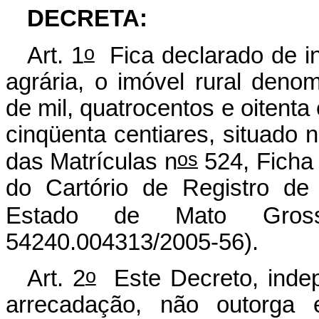
DECRETA:
o
Art. 1
Fica declarado de int
agrária, o imóvel rural den
de mil, quatrocentos e oitenta
cinqüenta centiares, situado 
os
das Matrículas n
524, Ficha 0
do Cartório de Registro de
Estado de Mato Gross
54240.004313/2005-56).
o
Art. 2
Este Decreto, indep
arrecadação, não outorga ef