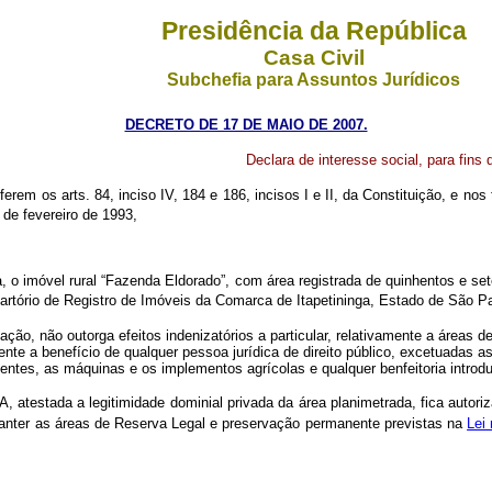
Presidência da República
Casa Civil
Subchefia para Assuntos Jurídicos
DECRETO DE 17 DE MAIO DE 2007.
Declara de interesse social, para fins 
ferem os arts. 84, inciso IV, 184 e 186, incisos I e II, da Constituição, e nos
 de fevereiro de 1993,
a, o imóvel rural “Fazenda Eldorado”, com área registrada de quinhentos e se
 Cartório de Registro de Imóveis da Comarca de Itapetininga, Estado de São
, não outorga efeitos indenizatórios a particular, relativamente a áreas de 
nte a benefício de qualquer pessoa jurídica de direito público, excetuadas as 
entes, as máquinas e os implementos agrícolas e qualquer benfeitoria intro
 atestada a legitimidade dominial privada da área planimetrada, fica autori
manter as áreas de Reserva Legal e preservação permanente previstas na
Lei 