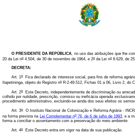
O PRESIDENTE DA REPÚBLICA
, no uso das atribuições que lhe con
o
o
o
20 da Lei n
4.504, de 30 de novembro de 1964, e 2
da Lei n
8.629, de 25
DECRETA:
o
Art. 1
Fica declarado de interesse social, para fins de reforma agrári
o
Itapetininga, objeto do Registro n
R-2-49.512, Fichas 01 a 06, Livro 2, do
o
Art. 2
Este Decreto, independentemente de discriminação ou arrecadação
colhido por nulidade, prescrição, comisso ou ineficácia operada exclusivame
procedimento administrativo, excluindo-se ainda dos seus efeitos os semov
o
Art. 3
O Instituto Nacional de Colonização e Reforma Agrária - INCRA,
o
na forma prevista na
Lei Complementar n
76, de 6 de julho de 1993
, e a 
forma a conciliar o assentamento com a preservação do meio ambiente.
o
Art. 4
Este Decreto entra em vigor na data de sua publicação.