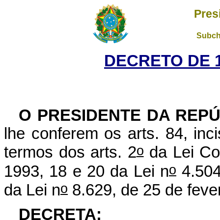
Pres
Subch
DECRETO DE 1
O PRESIDENTE DA REPÚ
lhe conferem os arts. 84, inc
o
termos dos arts. 2
da Lei Co
o
1993, 18 e 20 da Lei n
4.504
o
da Lei n
8.629, de 25 de feve
DECRETA: