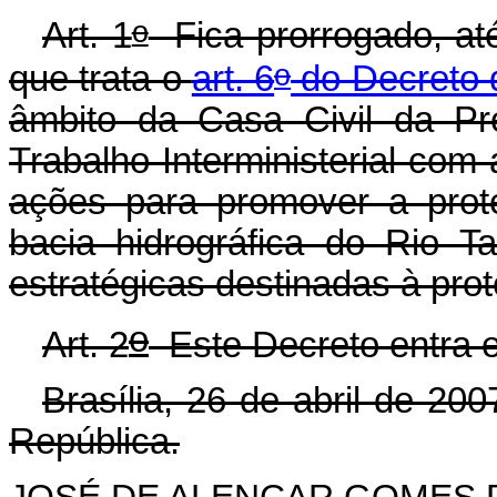
o
Art. 1
Fica prorrogado, at
o
que trata o
art. 6
do Decreto 
âmbito da Casa Civil da Pr
Trabalho Interministerial com 
ações para promover a prot
bacia hidrográfica do Rio T
estratégicas destinadas à pro
o
Art. 2
Este Decreto entra e
Brasília, 26 de abril de 200
República.