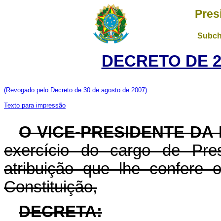
Pres
Subch
DECRETO DE 26
(Revogado pelo Decreto de 30 de agosto de 2007)
Texto para impressão
O VICE-PRESIDENTE DA
exercício do cargo de Pre
atribuição que lhe confere o
Constituição,
DECRETA: