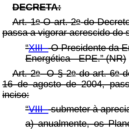
DECRETA:
o
o
Art. 1
O art. 2
do Decret
passa a vigorar acrescido do s
“
XIII -
O Presidente da E
Energética - EPE.” (NR)
o
o
o
Art. 2
O § 2
do art. 6
do
16 de agosto de 2004, pass
inciso:
“
VIII -
submeter à aprec
a) anualmente, os Pla