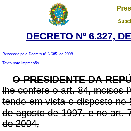
Pres
Subch
DECRETO Nº 6.327, D
Revogado pelo Decreto nº 6.685. de 2008
Texto para impressão
O PRESIDENTE DA REP
lhe confere o art. 84, incisos 
tendo em vista o disposto no 
de agosto de 1997, e no art. 
de 2004,