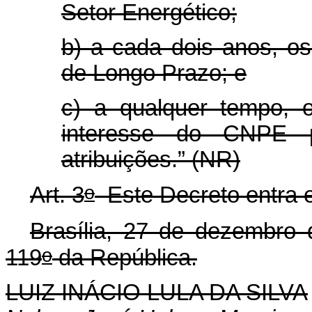
Setor Energético;
b) a cada dois anos, o
de Longo Prazo; e
c) a qualquer tempo, 
interesse do CNPE 
atribuições.” (NR)
o
Art. 3
Este Decreto entra e
Brasília, 27 de dezembro
o
119
da República.
LUIZ INÁCIO LULA DA SILVA