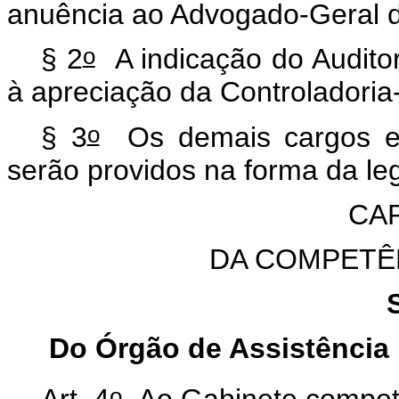
anuência ao Advogado-Geral d
o
§ 2
A indicação do Audito
à apreciação da Controladoria
o
§ 3
Os demais cargos em
serão providos na forma da leg
CAP
DA COMPETÊ
Do Órgão de Assistência 
o
Art. 4
Ao Gabinete compet