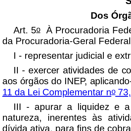
S
Dos Órgã
o
Art. 5
À Procuradoria Feder
da Procuradoria-Geral Federal
I - representar judicial e ex
II - exercer atividades de c
aos órgãos do INEP, aplicando
o
11 da Lei Complementar n
73,
III - apurar a liquidez e 
natureza, inerentes às ativ
dívida ativa, para fins de cobr