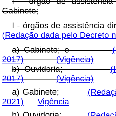
I - órgão de assistência
Gabinete;
I - órgãos de assistência
(Redação dada pelo Decreto n
a) Gabinete; e
2017)
(Vigência)
b) Ouvidoria;
(
2017)
(Vigência)
a) Gabinete;
(Redaç
2021)
Vigência
b) Ouvidoria;
(Redaçã