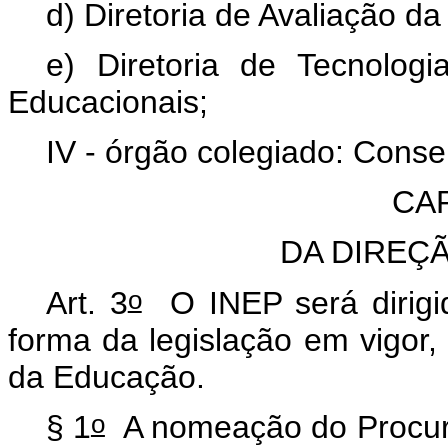
d) Diretoria de Avaliação d
e) Diretoria de Tecnolog
Educacionais;
IV - órgão colegiado: Conse
CAP
DA DIREÇ
o
Art. 3
O INEP será dirigi
forma da legislação em vigor,
da Educação.
o
§ 1
A nomeação do Procura