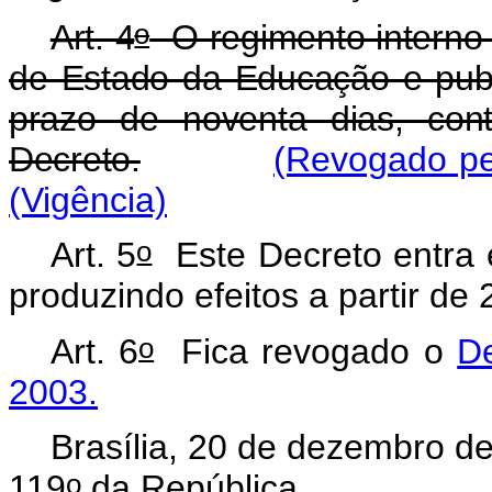
o
Art. 4
O regimento interno 
de Estado da Educação e publi
prazo de noventa dias, con
Decreto.
(Revogado pe
(Vigência)
o
Art. 5
Este Decreto entra e
produzindo efeitos a partir de 
o
Art. 6
Fica revogado o
D
2003.
Brasília, 20 de dezembro d
o
119
da República.