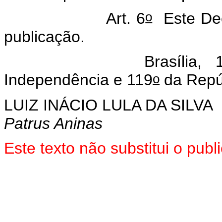
o
Art. 6
Este Dec
publicação.
asília, 14 de dez
o
Independência e 119
da Repú
LUIZ INÁCIO LULA DA SILVA
Patrus Aninas
Este texto não substitui o pu