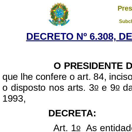
Pres
Subch
DECRETO Nº 6.308, D
O PRESIDENTE 
que lhe confere o art. 84, incis
o
o
o disposto nos arts. 3
e 9
da
1993,
ECRETA:
o
rt. 1
As entidade