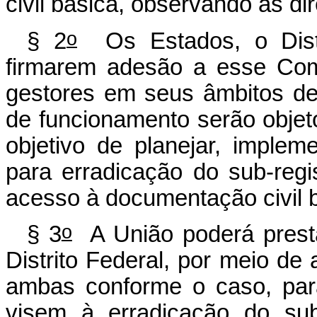
civil básica, observando as dir
o
§ 2
Os Estados, o Distr
firmarem adesão a esse Comp
gestores em seus âmbitos d
de funcionamento serão objet
objetivo de planejar, implem
para erradicação do sub-reg
acesso à documentação civil 
o
§ 3
A União poderá presta
Distrito Federal, por meio de 
ambas conforme o caso, par
visem à erradicação do sub