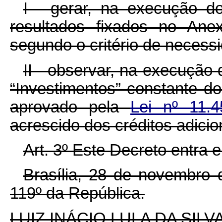
I - gerar, na execução d
resultados fixados no Ane
segundo o critério de necessi
II - observar, na execução 
“Investimentos” constante d
aprovado pela
Lei nº 11.
acrescido dos créditos adici
Art. 3º Este Decreto entra 
Brasília, 28 de novembro 
119º da República.
LUIZ INÁCIO LULA DA SILV