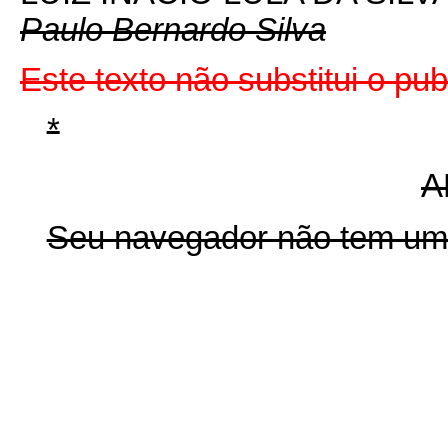
Paulo Bernardo Silva
Este texto não substitui o p
*
A
Seu navegador não tem um