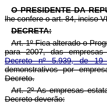
O PRESIDENTE DA REP
lhe confere o art. 84, inciso V
DECRETA:
Art. 1º Fica alterado o Pr
para 2007, das empresas e
Decreto nº 5.939, de 1
demonstrativos por empres
Decreto.
Art. 2º As empresas estata
Decreto deverão: