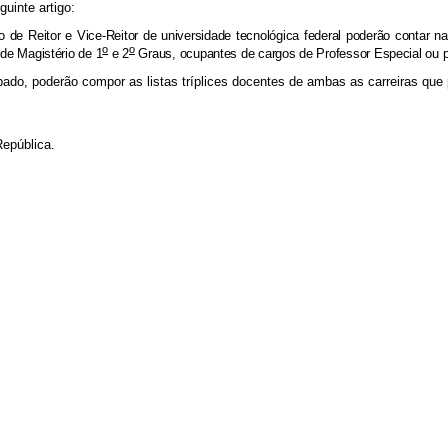
uinte artigo:
o de Reitor e Vice-Reitor de universidade tecnológica federal poderão contar 
o
o
 de Magistério de 1
e 2
Graus, ocupantes de cargos de Professor Especial ou pr
do, poderão compor as listas tríplices docentes de ambas as carreiras que p
epública.