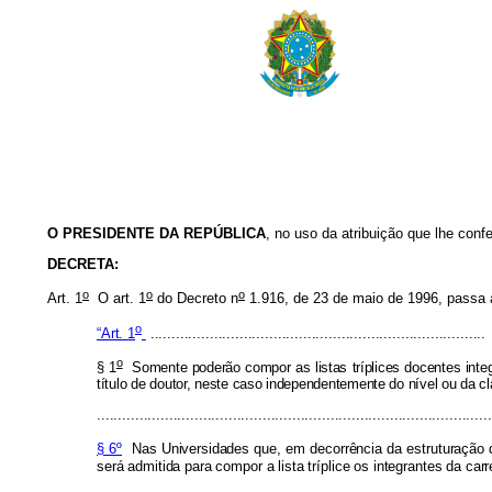
O PRESIDENTE DA REPÚBLICA
, no uso da atribuição que lhe confe
DECRETA:
o
o
o
Art. 1
O art. 1
do Decreto n
1.916, de 23 de maio de 1996, passa 
o
“Art. 1
...............................................................................
o
§ 1
Somente poderão compor as listas tríplices docentes integ
título de doutor, neste caso independentemente do nível ou da c
.............................................................................................
§ 6º
Nas Universidades que, em decorrência da estruturação da
será admitida para compor a lista tríplice os integrantes da c