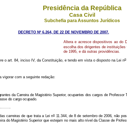
Presidência da República
Casa Civil
Subchefia para Assuntos Jurídicos
DECRETO Nº 6.264, DE 22 DE NOVEMBRO DE 2007.
Altera e acresce dispositivos ao do 
escolha dos dirigentes de instituições
de 1995, e dá outras providências.
o
re o art. 84, inciso IV, da Constituição, e tendo em vista o disposto na Lei n
a vigorar com a seguinte redação:
rantes da Carreira de Magistério Superior, ocupantes dos cargos de Professor T
lasse do cargo ocupado.
..........
o
s carreiras de que trata a Lei n
11.344, de 8 de setembro de 2006, não pos
arreira do Magistério Superior que estejam no mais alto nível da Classe de Pro