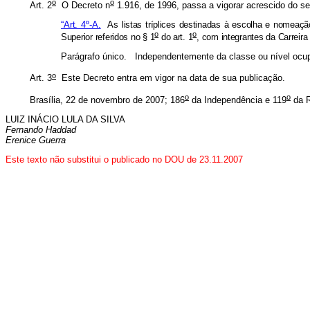
o
o
Art. 2
O Decreto n
1.916, de 1996, passa a vigorar acrescido do seg
“Art. 4º-A.
As listas tríplices destinadas à escolha e nomeaçã
o
o
Superior referidos no § 1
do art. 1
, com integrantes da Carreira
Parágrafo único. Independentemente da classe ou nível ocupa
o
Art. 3
Este Decreto entra em vigor na data de sua publicação.
o
o
Brasília, 22 de novembro de 2007; 186
da Independência e 119
da R
LUIZ INÁCIO LULA DA SILVA
Fernando Haddad
Erenice Guerra
Este texto não substitui o publicado no DOU de 23.11.2007