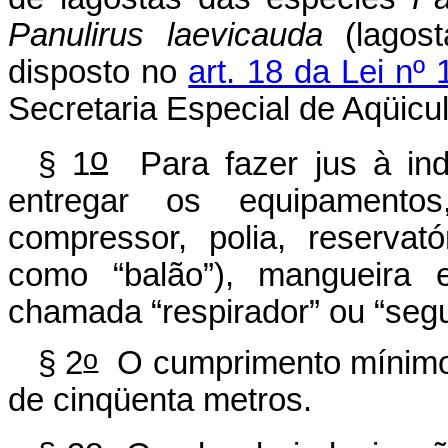
Panulirus laevicauda
(lagost
disposto no
art. 18 da Lei nº
Secretaria Especial de Aqüicu
o
§ 1
Para fazer jus à inde
entregar os equipamento
compressor, polia, reservat
como “balão”), mangueira 
chamada “respirador” ou “segu
o
§ 2
O cumprimento mínimo 
de cinqüenta metros.