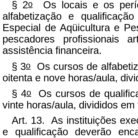
o
§ 2
Os locais e os perío
alfabetização e qualificaçã
Especial de Aqüicultura e P
pescadores profissionais a
assistência financeira.
o
§ 3
Os cursos de alfabetiz
oitenta e nove horas/aula, di
o
§ 4
Os cursos de qualifica
vinte horas/aula, divididos em
Art. 13. As instituições ex
e qualificação deverão enc