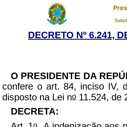
Pres
Subch
DECRETO Nº 6.241, D
O PRESIDENTE DA REPÚ
confere o art. 84, inciso IV,
o
disposto na Lei n
11.524, de 
DECRETA:
o
Art. 1
A indenização aos pr