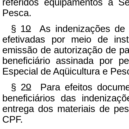
referidos equipamentos à Se
Pesca.
o
§ 1
As indenizações de q
efetivadas por meio de insti
emissão de autorização de pa
beneficiário assinada por p
Especial de Aqüicultura e Pes
o
§ 2
Para efeitos documen
beneficiários das indenizaç
entrega dos materiais de pe
CPF.