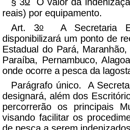
o
§ 3
O valor da indenizaçã
reais) por equipamento.
o
Art. 3
A Secretaria Es
disponibilizará um ponto de re
Estadual do Pará, Maranhão, 
Paraíba, Pernambuco, Alagoas
onde ocorre a pesca da lagost
Parágrafo único. A Secreta
designará, além dos Escritóri
percorrerão os principais M
visando facilitar os procedi
de pesca a serem indenizados