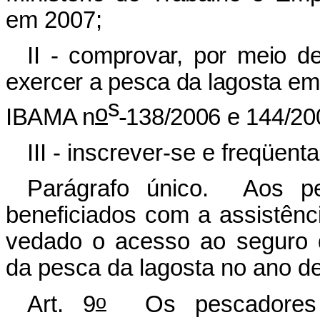
em 2007;
II - comprovar, por meio d
exercer a pesca da lagosta em
s
o
IBAMA n
138/2006 e 144/2
III - inscrever-se e freqüent
Parágrafo único. Aos pes
beneficiados com a assistênci
vedado o acesso ao seguro 
da pesca da lagosta no ano 
o
Art. 9
Os pescadores pr