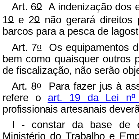
o
Art. 6
A indenização dos e
o
o
1
e 2
não gerará direitos 
barcos para a pesca de lagost
o
Art. 7
Os equipamentos de 
bem como quaisquer outros p
de fiscalização, não serão ob
o
Art. 8
Para fazer jus à ass
refere o
art. 19 da Lei nº
profissionais artesanais dever
I - constar da base de
Ministério do Trabalho e Em