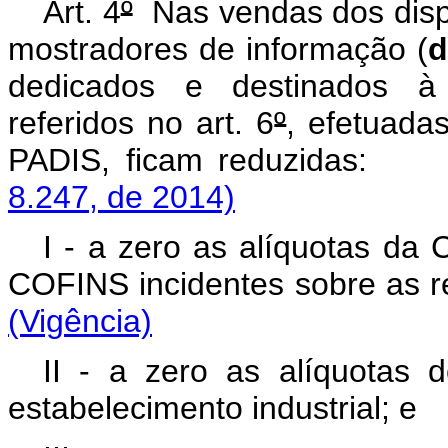
Art. 4
º
Nas vendas dos dispo
mostradores de informação (
d
dedicados e destinados à 
referidos no art. 6
º
, efetuadas
PADIS, ficam reduzid
8.247, de 2014)
I - a zero as alíquotas da
COFINS incidentes sobre as 
(Vigência)
II - a zero as alíquotas 
estabelecimento industrial