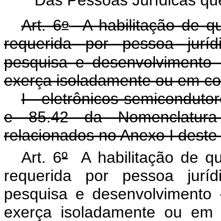
o
Art. 6
A habilitação de que
requerida por pessoa juríd
pesquisa e desenvolvimento 
exerça isoladamente ou em con
I - eletrônicos semiconduto
e 85.42 da Nomenclatu
relacionados no Anexo I deste 
Art. 6
º
A habilitação de que
requerida por pessoa juríd
pesquisa e desenvolvimento 
exerça isoladamente ou em 