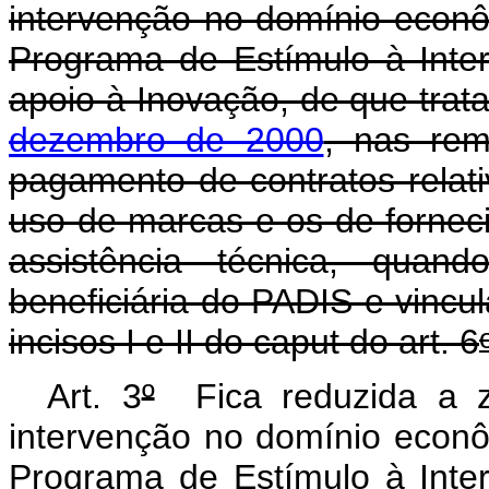
intervenção no domínio econô
Programa de Estímulo à Inte
apoio à Inovação, de que trat
dezembro de 2000
, nas rem
pagamento de contratos relat
uso de marcas e os de fornec
assistência técnica, quand
beneficiária do PADIS e vincu
incisos I e II do caput do art. 6
Art. 3
º
Fica reduzida a ze
intervenção no domínio econô
Programa de Estímulo à Inte