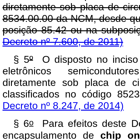
diretamente sob placa de circ
8534.00.00 da NCM, desde que
posição 85.42 ou na subpos
Decreto nº 7.600, de 2011)
§ 5
º
O disposto no inciso
eletrônicos semiconduto
diretamente sob placa de c
classificados no código 85
Decreto nº 8.247, de 2014)
o
§ 6
Para efeitos deste D
encapsulamento de
chip o