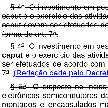
o
§ 4
O investimento em pesq
caput e o exercício das ativida
caput devem ser efetuados d
o
forma do art. 7
.
§ 4
º
O investimento em pesq
caput
e o exercício das ativi
ser efetuados de acordo com 
7
º
.
(Redação dada pelo Decret
o
§ 5
O disposto no inciso
eletrônicos semicondutores 
montados e encapsulados m