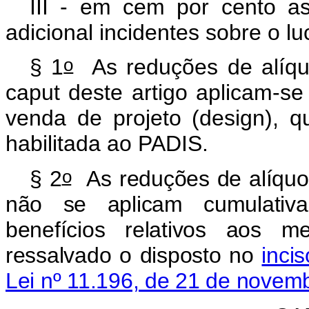
III - em cem por cento a
adicional incidentes sobre o
o
§ 1
As reduções de alíquot
caput deste artigo aplicam-s
venda de projeto (design), q
habilitada ao PADIS.
o
§ 2
As reduções de alíquota
não se aplicam cumulativ
benefícios relativos aos m
ressalvado o disposto no
inci
Lei nº 11.196, de 21 de novem