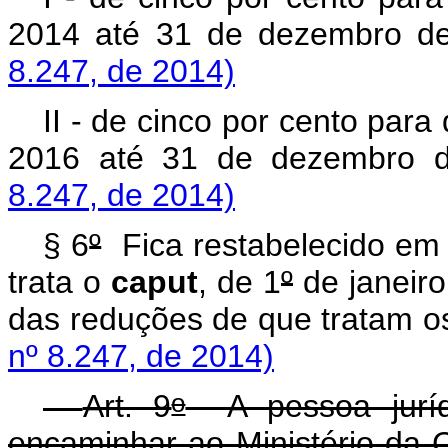
2014 até 31 de dezembro d
8.247, de 2014)
II - de cinco por cento para
2016 até 31 de dezembro d
8.247, de 2014)
§ 6
º
Fica restabelecido em 
trata o
caput
, de 1
º
de janeiro
das reduções de que tratam os
nº 8.247, de 2014)
o
Art. 9
A pessoa jurídi
encaminhar ao Ministério da C