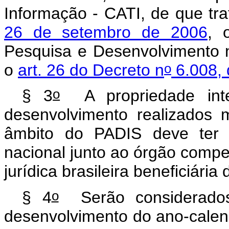
Informação - CATI, de que tr
26 de setembro de 2006
, 
Pesquisa e Desenvolvimento 
o
o
art. 26 do Decreto n
6.008, 
o
§ 3
A propriedade intel
desenvolvimento realizados 
âmbito do PADIS deve ter a
nacional junto ao órgão compe
jurídica brasileira beneficiária
o
§ 4
Serão considerad
desenvolvimento do ano-calend