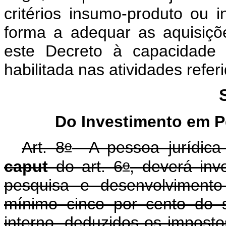
critérios insumo-produto ou
forma a adequar as aquisiç
este Decreto à capacidade d
habilitada nas atividades referi
Do Investimento em P
o
Art. 8
A pessoa jurídica b
o
caput
do art. 6
, deverá inv
pesquisa e desenvolvimento
mínimo cinco por cento do 
interno, deduzidos os imposto