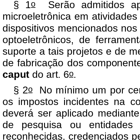
o
§ 1
Serão admitidos ape
microeletrônica em atividade
dispositivos mencionados nos i
optoeletrônicos, de ferramen
suporte a tais projetos e de 
de fabricação dos componente
o
caput
do art. 6
.
o
§ 2
No mínimo um por cent
os impostos incidentes na c
deverá ser aplicado mediante
de pesquisa ou entidades b
reconhecidas, credenciados p