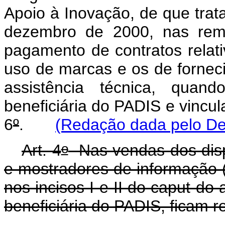
Apoio à Inovação, de que trata
dezembro de 2000, nas reme
pagamento de contratos relat
uso de marcas e os de fornec
assistência técnica, quand
beneficiária do PADIS e vincula
6
º
.
(Redação dada pelo Dec
o
Art. 4
Nas vendas dos dispo
e mostradores de informação (
nos incisos I e II do caput do a
beneficiária do PADIS, ficam r