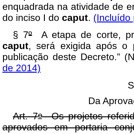
enquadrada na atividade de en
do inciso I do
caput
.
(Incluído
§ 7
º
A etapa de corte, pre
caput
, será exigida após o
publicação deste Decreto.” 
de 2014)
S
Da Aprova
o
Art. 7
Os projetos referi
aprovados em portaria conj