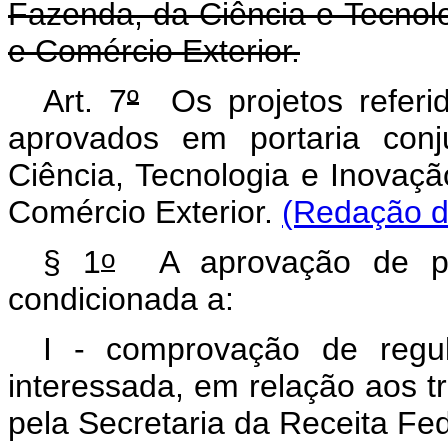
Fazenda, da Ciência e Tecnolo
e Comércio Exterior.
Art. 7
º
Os projetos referi
aprovados em portaria conj
Ciência, Tecnologia e Inovaçã
Comércio Exterior.
(Redação d
o
§ 1
A aprovação de pr
condicionada a:
I - comprovação de regula
interessada, em relação aos tr
pela Secretaria da Receita Fed