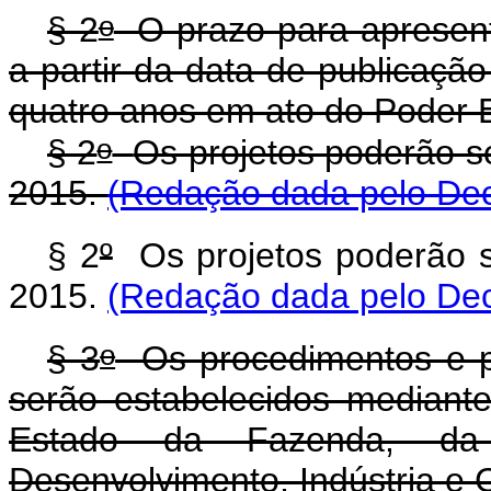
o
§ 2
O prazo para apresent
a partir da data de publicação
quatro anos em ato do Poder E
o
§ 2
Os projetos poderão s
2015.
(Redação dada pelo Dec
§ 2
º
Os projetos poderão s
2015.
(Redação dada pelo Dec
o
§ 3
Os procedimentos e pr
serão estabelecidos mediante
Estado da Fazenda, da
Desenvolvimento, Indústria e 