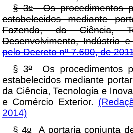
o
§ 3
Os procedimentos pa
estabelecidos mediante por
Fazenda, da Ciência, 
Desenvolvimento, Indústria e
pelo Decreto nº 7.600, de 201
§ 3
º
Os procedimentos par
estabelecidos mediante portar
da Ciência, Tecnologia e Inov
e Comércio Exterior.
(Redaçã
2014)
o
§ 4
A portaria conjunta d