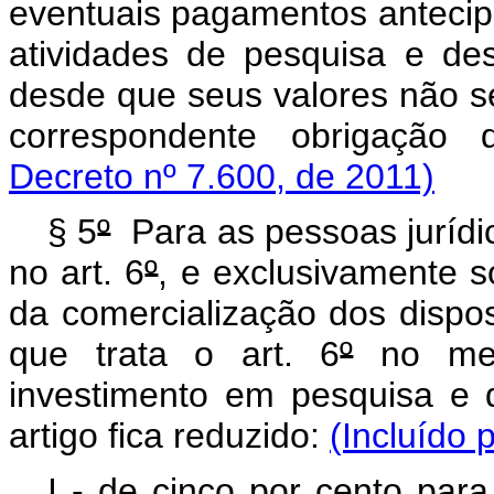
eventuais pagamentos antecip
atividades de pesquisa e de
desde que seus valores não se
correspondente obrigação 
Decreto nº 7.600, de 2011)
§ 5
º
Para as pessoas jurídic
no art. 6
º
, e exclusivamente s
da comercialização dos dispo
que trata o art. 6
º
no merc
investimento em pesquisa e 
artigo fica reduzido:
(Incluído 
I - de cinco por cento para