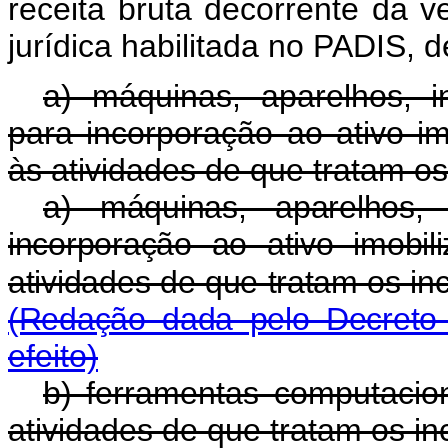
receita bruta decorrente da 
jurídica habilitada no PADI
a) máquinas, aparelhos, i
para incorporação ao ativo im
às atividades de que tratam os i
a) máquinas, aparelhos, 
incorporação ao ativo imobil
atividades de que tratam os inc
(Redação dada pelo Decreto 
efeito)
b) ferramentas computacio
atividades de que tratam os inci