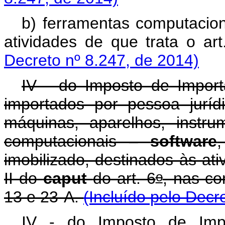
b) ferramentas computacion
atividades de que trata o art
Decreto nº 8.247, de 2014)
IV - do Imposto de Import
importados por pessoa juríd
máquinas, aparelhos, instru
computacionais –
software
imobilizado, destinados às at
o
II do
caput
do art. 6
, nas co
13 e 23-A.
(Incluído pelo Decr
IV - do Imposto de Impo