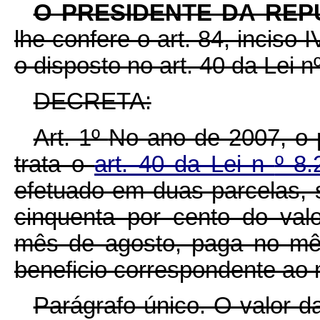
O PRESIDENTE DA REP
lhe confere o art. 84, inciso 
o disposto no art. 40 da Lei n
DECRETA:
Art. 1º
No ano de 2007, o
trata o
art. 40 da Lei n
º 8
efetuado em duas parcelas, s
cinquenta por cento do val
mês de agosto, paga no mê
beneficio correspondente ao
Parágrafo único. O valor 