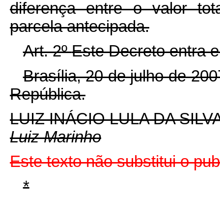
diferença entre o valor t
parcela antecipada.
Art. 2º
Este Decreto entra e
Brasília, 20 de julho de 20
República.
LUIZ INÁCIO LULA DA SILV
Luiz Marinho
Este texto não substitui o p
*