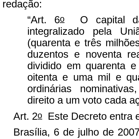
redação:
o
“Art. 6
O capital da
integralizado pela Un
(quarenta e três milhõe
duzentos e noventa rea
dividido em quarenta e
oitenta e uma mil e qu
ordinárias nominativa
direito a um voto cada a
o
Art. 2
Este Decreto entra e
Brasília, 6 de julho de 200