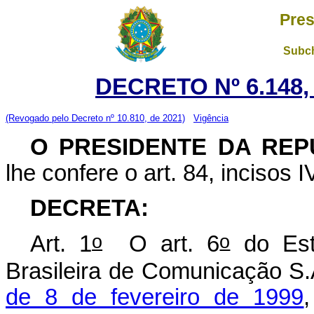
Pres
Subch
DECRETO Nº 6.148,
(Revogado pelo Decreto nº 10.810, de 2021)
Vigência
O PRESIDENTE DA REP
lhe confere o art. 84, incisos I
DECRETA:
o
o
Art. 1
O art. 6
do Est
Brasileira de Comunicação S.
de 8 de fevereiro de 1999