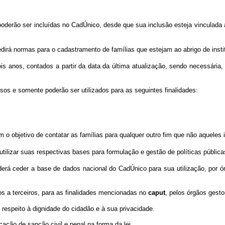
, poderão ser incluídas no CadÚnico, desde que sua inclusão esteja vincul
rá normas para o cadastramento de famílias que estejam ao abrigo de instit
anos, contados a partir da data da última atualização, sendo necessária, a
os e somente poderão ser utilizados para as seguintes finalidades:
objetivo de contatar as famílias para qualquer outro fim que não aqueles i
tilizar suas respectivas bases para formulação e gestão de políticas pública
á ceder a base de dados nacional do CadÚnico para sua utilização, por ór
s a terceiros, para as finalidades mencionadas no
caput
, pelos órgãos gesto
respeito à dignidade do cidadão e à sua privacidade.
cação de sanção civil e penal na forma da lei.