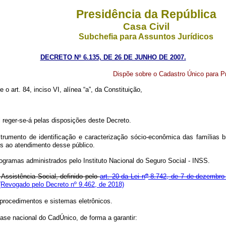
Presidência da República
Casa Civil
Subchefia para Assuntos Jurídicos
DECRETO Nº 6.135, DE 26 DE JUNHO DE 2007.
Dispõe sobre o Cadastro Único para P
 o art. 84, inciso VI, alínea “a”, da Constituição,
reger-se-á pelas disposições deste Decreto.
mento de identificação e caracterização sócio-econômica das famílias bras
os ao atendimento desse público.
ogramas administrados pelo Instituto Nacional do Seguro Social - INSS.
o
ssistência Social, definido pelo
art. 20 da Lei n
8.742, de 7 de dezembro
(Revogado pelo Decreto nº 9.462, de 2018)
procedimentos e sistemas eletrônicos.
e nacional do CadÚnico, de forma a garantir: