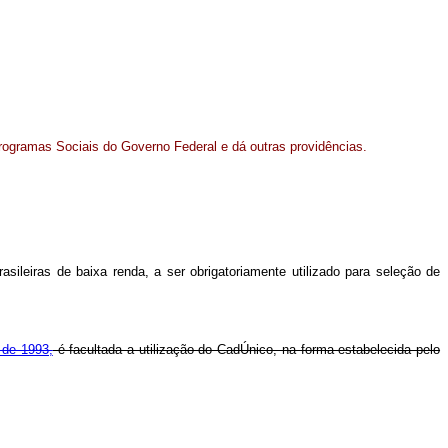
rogramas Sociais do Governo Federal e dá outras providências.
ileiras de baixa renda, a ser obrigatoriamente utilizado para seleção de
 de 1993,
é facultada a utilização do CadÚnico, na forma estabelecida pelo