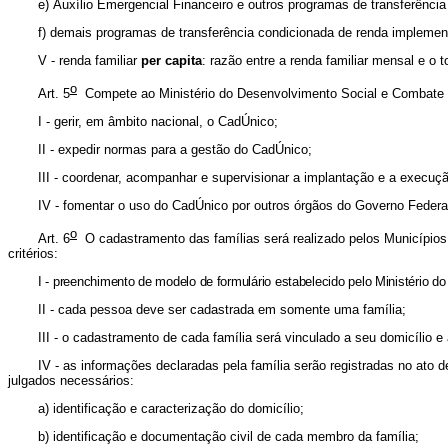
e) Auxílio Emergencial Financeiro e outros programas de transferênci
f) demais programas de transferência condicionada de renda implement
V - renda familiar
per capita
: razão entre a renda familiar mensal e o t
o
Art. 5
Compete ao Ministério do Desenvolvimento Social e Combate
I - gerir, em âmbito nacional, o CadÚnico;
II - expedir normas para a gestão do CadÚnico;
III - coordenar, acompanhar e supervisionar a implantação e a execuç
IV - fomentar o uso do CadÚnico por outros órgãos do Governo Federal,
o
Art. 6
O cadastramento das famílias será realizado pelos Municípios
critérios:
I - preenchimento de modelo de formulário estabelecido pelo Ministério
II - cada pessoa deve ser cadastrada em somente uma família;
III - o cadastramento de cada família será vinculado a seu domicílio 
IV - as informações declaradas pela família serão registradas no ato 
julgados necessários:
a) identificação e caracterização do domicílio;
b) identificação e documentação civil de cada membro da família;