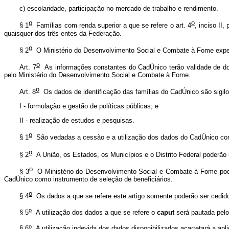
c) escolaridade, participação no mercado de trabalho e rendimento.
o
o
§ 1
Famílias com renda superior a que se refere o art. 4
, inciso II
quaisquer dos três entes da Federação.
o
§ 2
O Ministério do Desenvolvimento Social e Combate à Fome expedi
o
Art. 7
As informações constantes do CadÚnico terão validade de dois 
pelo Ministério do Desenvolvimento Social e Combate à Fome.
o
Art. 8
Os dados de identificação das famílias do CadÚnico são sigilos
I - formulação e gestão de políticas públicas; e
II - realização de estudos e pesquisas.
o
§ 1
São vedadas a cessão e a utilização dos dados do CadÚnico com o 
o
§ 2
A União, os Estados, os Municípios e o Distrito Federal poderão u
o
§ 3
O Ministério do Desenvolvimento Social e Combate à Fome poder
CadÚnico como instrumento de seleção de beneficiários.
o
§ 4
Os dados a que se refere este artigo somente poderão ser cedido
o
§ 5
A utilização dos dados a que se refere o
caput
será pautada pelo 
o
§ 6
A utilização indevida dos dados disponibilizados acarretará a apli