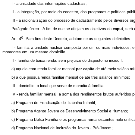
I - a unicidade das informações cadastrais;
II - a integração, por meio do cadastro, dos programas e políticas públ
III - a racionalização do processo de cadastramento pelos diversos ór
Parágrafo único. A fim de que se atinjam os objetivos do
caput
, será
o
Art. 4
Para fins deste Decreto, adotam-se as seguintes definições:
I - família: a unidade nuclear composta por um ou mais indivíduos, 
moradores em um mesmo domicílio.
II - família de baixa renda: sem prejuízo do disposto no inciso I:
a) aquela com renda familiar mensal
per capita
de até meio salário mí
b) a que possua renda familiar mensal de até três salários mínimos;
III - domicílio: o local que serve de moradia à família;
IV - renda familiar mensal: a soma dos rendimentos brutos auferidos 
a) Programa de Erradicação do Trabalho Infantil;
b) Programa Agente Jovem de Desenvolvimento Social e Humano;
c) Programa Bolsa Família e os programas remanescentes nele unific
d) Programa Nacional de Inclusão do Jovem - Pró-Jovem;