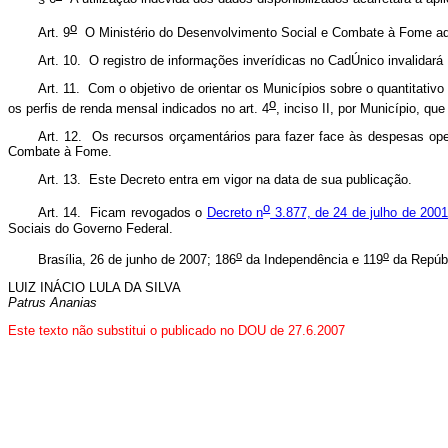
o
Art. 9
O Ministério do Desenvolvimento Social e Combate à Fome adot
Art. 10. O registro de informações inverídicas no CadÚnico invalidará
Art. 11. Com o objetivo de orientar os Municípios sobre o quantitati
o
os perfis de renda mensal indicados no art. 4
, inciso II, por Município, qu
Art. 12. Os recursos orçamentários para fazer face às despesas op
Combate à Fome.
Art. 13. Este Decreto entra em vigor na data de sua publicação.
o
Art. 14. Ficam revogados o
Decreto n
3.877, de 24 de julho de 200
Sociais do Governo Federal.
o
o
Brasília, 26 de junho de 2007; 186
da Independência e 119
da Repúbl
LUIZ INÁCIO LULA DA SILVA
P
atrus Ananias
Este texto não substitui o publicado no DOU de 27.6.2007