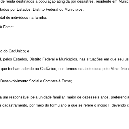
a de renda destinados à população atingida por desastres, residente em Muni
ados por Estados, Distrito Federal ou Municípios;
otal de indivíduos na família.
 à Fome:
ão do CadÚnico; e
 pelos Estados, Distrito Federal e Municípios, nas situações em que seu uso 
 que tenham aderido ao CadÚnico, nos termos estabelecidos pelo Ministéri
 do Desenvolvimento Social e Combate à Fome;
e a um responsável pela unidade familiar, maior de dezesseis anos, preferenci
de cadastramento, por meio do formulário a que se refere o inciso I, devendo 