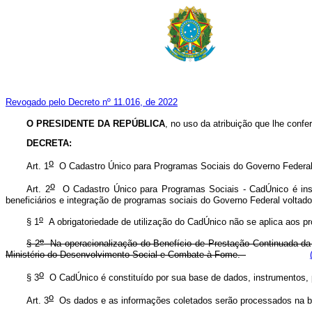
Revogado pelo Decreto nº 11.016, de 2022
O PRESIDENTE DA REPÚBLICA
, no uso da atribuição que lhe confere
DECRETA:
o
Art. 1
O Cadastro Único para Programas Sociais do Governo Federal 
o
Art. 2
O Cadastro Único para Programas Sociais - CadÚnico é instru
beneficiários e integração de programas sociais do Governo Federal voltad
o
§ 1
A obrigatoriedade de utilização do CadÚnico não se aplica aos pr
o
§ 2
Na operacionalização do Benefício de Prestação Continuada da A
Ministério do Desenvolvimento Social e Combate à Fome.
o
§ 3
O CadÚnico é constituído por sua base de dados, instrumentos, 
o
Art. 3
Os dados e as informações coletados serão processados na bas