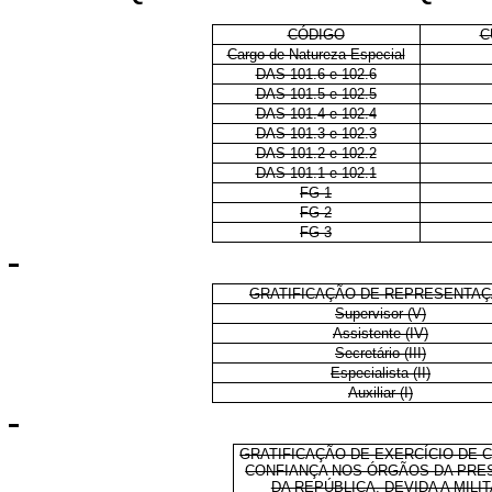
CÓDIGO
C
Cargo de Natureza Especial
DAS 101.6 e 102.6
DAS 101.5 e 102.5
DAS 101.4 e 102.4
DAS 101.3 e 102.3
DAS 101.2 e 102.2
DAS 101.1 e 102.1
FG-1
FG-2
FG-3
GRATIFICAÇÃO DE REPRESENTA
Supervisor (V)
Assistente (IV)
Secretário (III)
Especialista (II)
Auxiliar (I)
GRATIFICAÇÃO DE EXERCÍCIO DE 
CONFIANÇA NOS ÓRGÃOS DA PRE
DA REPÚBLICA, DEVIDA A MILI