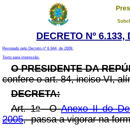
Pres
Subch
DECRETO Nº 6.133, 
Revogado pelo Decreto nº 6.944, de 2009.
Texto para impressão.
O PRESIDENTE DA REPÚ
confere o art. 84, inciso VI, al
DECRETA:
o
Art. 1
O
Anexo II do De
2005
, passa a vigorar na for