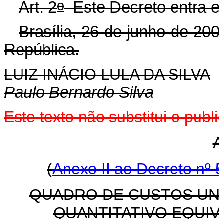
o
Art. 2
Este Decreto entra e
Brasília, 26 de junho de 20
República.
LUIZ INÁCIO LULA DA SILVA
Paulo Bernardo Silva
Este texto não substitui o pu
(
Anexo II ao Decreto n
º
5
QUADRO DE CUSTOS UN
QUANTITATIVO EQUIV