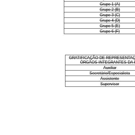
Grupo 1 (A)
Grupo 2 (B)
Grupo 3 (C)
Grupo 4 (D)
Grupo 5 (E)
Grupo 6 (F)
GRATIFICAÇÃO DE REPRESENTA
ÓRGÃOS INTEGRANTES DA 
Auxiliar
Secretário/Especialista
Assistente
Supervisor