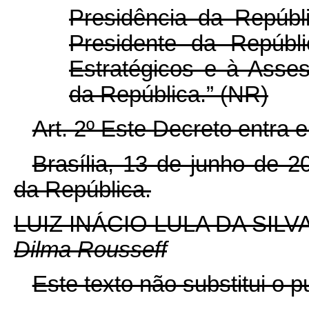
Presidência da Repúbl
Presidente da Repúbl
Estratégicos e à Asses
da República.” (NR)
Art. 2º Este Decreto entra 
Brasília, 13 de junho de 
da República.
LUIZ INÁCIO LULA DA SILV
Dilma Rousseff
Este texto não substitui o