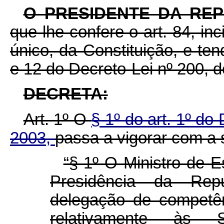
O PRESIDENTE DA RE
que lhe confere o art. 84, inc
único, da Constituição, e ten
e 12 do Decreto-Lei nº 200, d
DECRETA:
Art. 1º O
§ 1º do art. 1º do
2003,
passa a vigorar com a 
“§ 1º O Ministro de 
Presidência da Repú
delegação de competên
relativamente às S