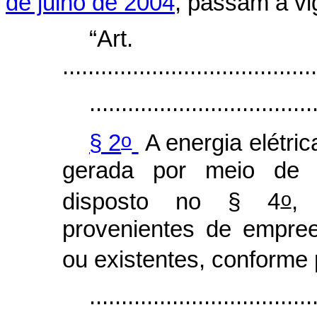
de julho de 2004
, passam a vi
“Ar
........................................
...................................
o
§ 2
A energia elétric
gerada por meio de fo
o
disposto no § 4
,
provenientes de empre
ou existentes, conforme 
...................................