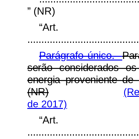
” (NR)
“Ar
........................................
Parágrafo único.
Par
serão considerados os
energia proveniente de l
(NR)
(Re
de 2017)
“Ar
........................................