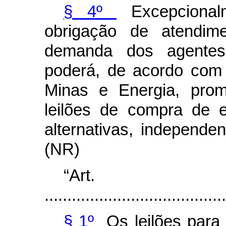
§ 4º
Excepcional
obrigação de atendi
demanda dos agentes
poderá, de acordo com a
Minas e Energia, prom
leilões de compra de e
alternativas, independe
(NR)
“Ar
........................................
§ 1º
Os leilões para 