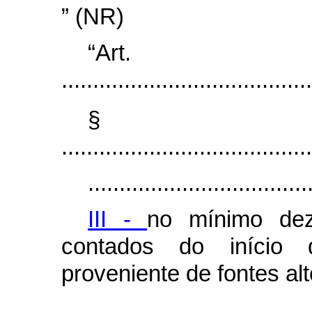
” (NR)
“Ar
........................................
§
........................................
...................................
III -
no mínimo dez
contados do início 
proveniente de fontes alt
...................................