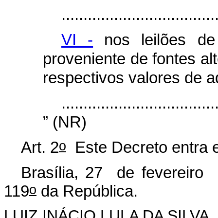
...................................
VI -
nos leilões de 
proveniente de fontes alt
respectivos valores de a
...................................
” (NR)
o
Art. 2
Este Decreto entra e
Brasília, 27 de fevereiro
o
119
da República.
LUIZ INÁCIO LULA DA SILVA