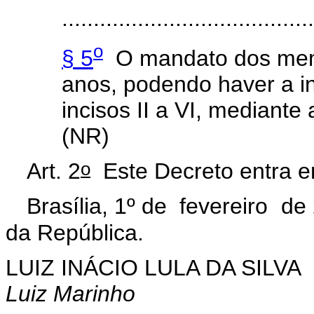
........................................
o
§ 5
O mandato dos memb
anos, podendo haver a i
incisos II a VI, mediante
(NR)
o
Art. 2
Este Decreto entra em
Brasília, 1º de fevereiro de
da República.
LUIZ INÁCIO LULA DA SILVA
Luiz Marinho