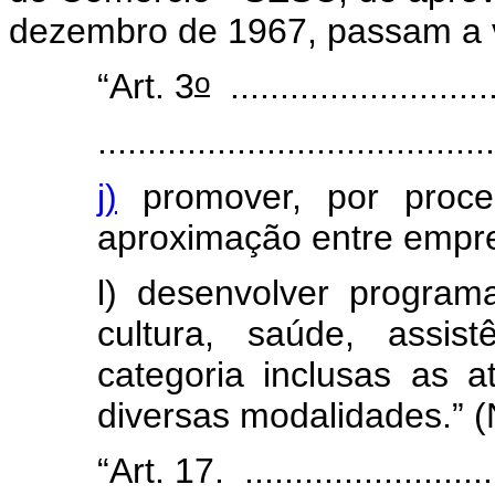
dezembro de 1967, passam a v
o
“Art. 3
...........................
........................................
j)
promover, por proces
aproximação entre empr
l) desenvolver progra
cultura, saúde, assis
categoria inclusas as 
diversas modalidades.” 
“Art. 17. ............................