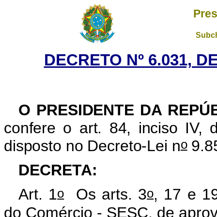
Pres
Subch
DECRETO Nº 6.031, DE
O PRESIDENTE DA REPÚ
confere o art. 84, inciso IV,
o
disposto no Decreto-Lei n
9.8
DECRETA:
o
o
Art. 1
Os arts. 3
, 17 e 1
do Comércio - SESC, de aprov