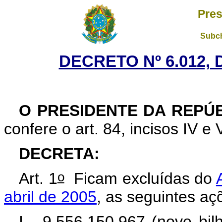
Pres
Subch
DECRETO Nº 6.012, 
O PRESIDENTE DA REPÚ
confere o art. 84, incisos IV e 
DECRETA:
o
Art. 1
Ficam excluídas do
abril de 2005
, as seguintes aç
I - 9.556.150.967 (nove bil