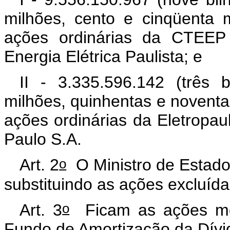
milhões, cento e cinqüenta 
ações ordinárias da CTEEP
Energia Elétrica Paulista; e
II - 3.335.596.142 (três b
milhões, quinhentas e noventa 
ações ordinárias da Eletropau
Paulo S.A.
o
Art. 2
O Ministro de Estado
substituindo as ações excluídas
o
Art. 3
Ficam as ações men
Fundo de Amortização da Dívid