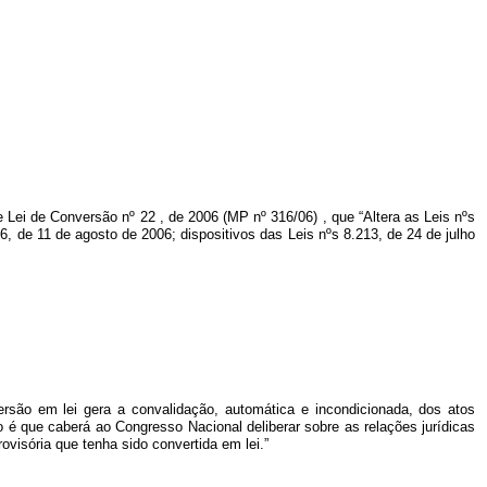
de Lei de Conversão nº 22
, de 2006 (MP nº
316/06)
,
que “Altera as Leis nºs
6, de 11 de agosto de 2006; dispositivos das Leis nºs 8.213, de 24 de julho
rsão em lei gera a convalidação, automática e incondicionada, dos atos
to é que caberá ao Congresso Nacional deliberar sobre as relações jurídicas
rovisória que tenha sido convertida em lei.”