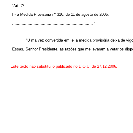
“Art. 7º .
...................................................................
I - a Medida Provisória nº 316, de 11 de agosto de 2006;
.................................................................... ”
“U
ma vez convertida em lei a medida provisória deixa de vigo
Essas, Senhor Presidente, as razões que me levaram a vetar os dis
Este texto não substitui o publicado no D.O.U. de 27.12.2006.