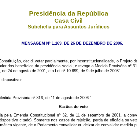
Presidência da República
Casa Civil
Subchefia para Assuntos Jurídicos
MENSAGEM Nº 1.169, DE 26 DE DEZEMBRO DE 2006.
nstituição, decidi vetar parcialmente, por inconstitucionalidade, o Projeto 
lor dos benefícios da previdência social; e revoga a Medida Provisória nº 31
 de 24 de agosto de 2001; e a Lei nº 10.699, de 9 de julho de 2003”.
 dispositivos:
edida Provisória nº 316, de 11 de agosto de 2006.”
Razões do veto
da pela Emenda Constitucional nº 32, de 11 de setembro de 2001, a conve
dispositivo citado). Somente nos casos de rejeição, perda de eficácia ou ve
stemática vigente, de o Parlamento convalidar ou deixar de convalidar medida p