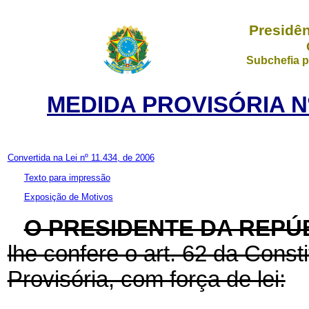
Presidên
Subchefia p
MEDIDA PROVISÓRIA Nº
Convertida na Lei nº 11.434, de 2006
Texto para impressão
Exposição de Motivos
O PRESIDENTE DA REPÚ
lhe confere o art. 62 da Const
Provisória, com força de lei: