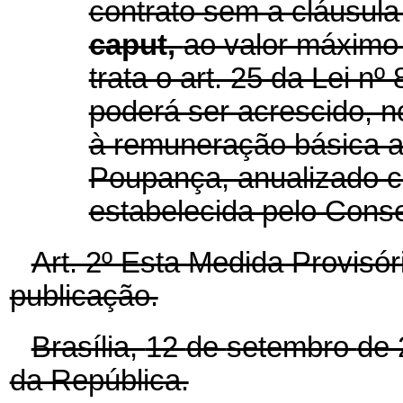
contrato sem a cláusul
caput,
ao valor máximo 
trata o art. 25 da Lei nº
poderá ser acrescido, n
à remuneração básica a
Poupança, anualizado c
estabelecida pelo Cons
Art. 2º Esta Medida Provisór
publicação.
Brasília,
12
de
setembro
de 
da República.