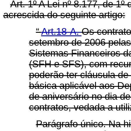
Art. 1º A Lei nº 8.177, de 1
acrescida do seguinte artigo:
“
Art.18-A.
Os contrato
setembro de 2006 pelas
Sistemas Financeiros 
(SFH e SFS), com recu
poderão ter cláusula de
básica aplicável aos D
de aniversário no dia d
contratos, vedada a uti
Parágrafo único.
Na hi