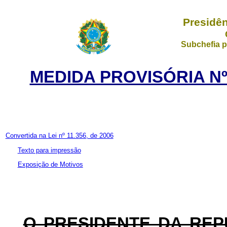
Presidên
Subchefia p
MEDIDA PROVISÓRIA Nº 
Convertida na Lei nº 11.356, de 2006
Texto para impressão
Exposição de Motivos
O PRESIDENTE DA REP