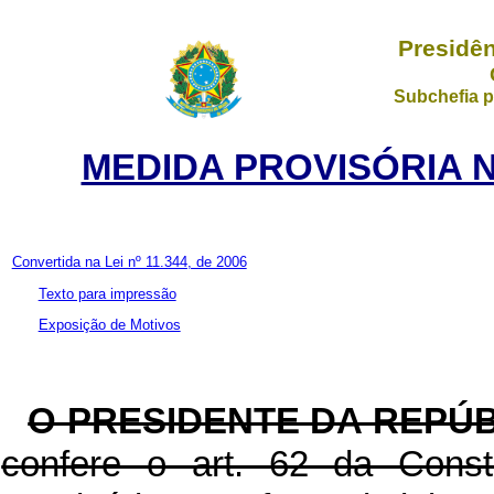
Presidên
Subchefia p
MEDIDA PROVISÓRIA Nº
Convertida na Lei nº 11.344, de 2006
Texto para impressão
Exposição de Motivos
O PRESIDENTE DA REPÚ
confere o art. 62 da Const